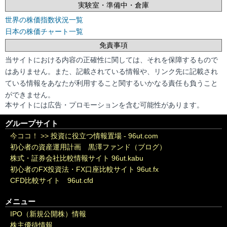
実験室・準備中・倉庫
世界の株価指数状況一覧
日本の株価チャート一覧
免責事項
当サイトにおける内容の正確性に関しては、それを保障するもので
はありません。また、記載されている情報や、リンク先に記載され
ている情報をあなたが利用すること関するいかなる責任も負うこと
ができません。
本サイトには広告・プロモーションを含む可能性があります。
グループサイト
今ココ！ >>
投資に役立つ情報置場 - 96ut.com
初心者の資産運用計画 黒澤ファンド（ブログ）
株式・証券会社比較情報サイト 96ut.kabu
初心者のFX投資法・FX口座比較サイト 96ut.fx
CFD比較サイト 96ut.cfd
メニュー
IPO（新規公開株）情報
株主優待情報