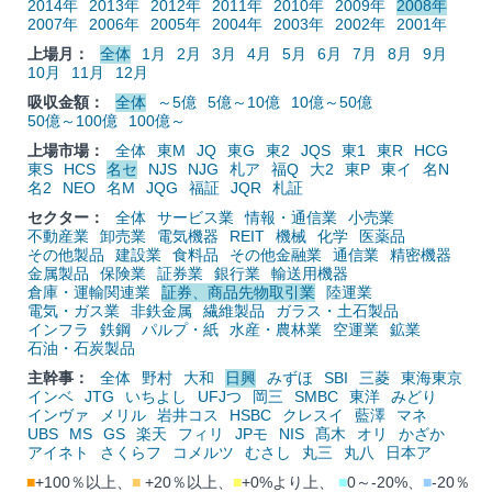
2014年
2013年
2012年
2011年
2010年
2009年
2008年
2007年
2006年
2005年
2004年
2003年
2002年
2001年
上場月：
全体
1月
2月
3月
4月
5月
6月
7月
8月
9月
10月
11月
12月
吸収金額：
全体
～5億
5億～10億
10億～50億
50億～100億
100億～
上場市場：
全体
東M
JQ
東G
東2
JQS
東1
東R
HCG
東S
HCS
名セ
NJS
NJG
札ア
福Q
大2
東P
東イ
名N
名2
NEO
名M
JQG
福証
JQR
札証
セクター：
全体
サービス業
情報・通信業
小売業
不動産業
卸売業
電気機器
REIT
機械
化学
医薬品
その他製品
建設業
食料品
その他金融業
通信業
精密機器
金属製品
保険業
証券業
銀行業
輸送用機器
倉庫・運輸関連業
証券、商品先物取引業
陸運業
電気・ガス業
非鉄金属
繊維製品
ガラス・土石製品
インフラ
鉄鋼
パルプ・紙
水産・農林業
空運業
鉱業
石油・石炭製品
主幹事：
全体
野村
大和
日興
みずほ
SBI
三菱
東海東京
インベ
JTG
いちよし
UFJつ
岡三
SMBC
東洋
みどり
インヴァ
メリル
岩井コス
HSBC
クレスイ
藍澤
マネ
UBS
MS
GS
楽天
フィリ
JPモ
NIS
髙木
オリ
かざか
アイネト
さくらフ
コメルツ
むさし
丸三
丸八
日本ア
■
+100％以上、
■
+20％以上、
■
+0%より上、
■
0～-20%、
■
-20％