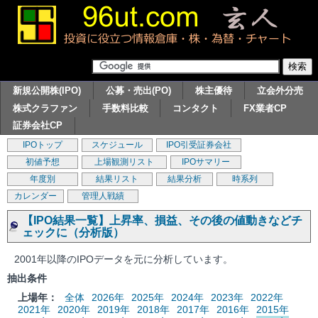
新規公開株(IPO)
公募・売出(PO)
株主優待
立会外分売
株式クラファン
手数料比較
コンタクト
FX業者CP
証券会社CP
IPOトップ
スケジュール
IPO引受証券会社
初値予想
上場観測リスト
IPOサマリー
年度別
結果リスト
結果分析
時系列
カレンダー
管理人戦績
【IPO結果一覧】上昇率、損益、その後の値動きなどチ
ェックに（分析版）
2001年以降のIPOデータを元に分析しています。
抽出条件
上場年：
全体
2026年
2025年
2024年
2023年
2022年
2021年
2020年
2019年
2018年
2017年
2016年
2015年