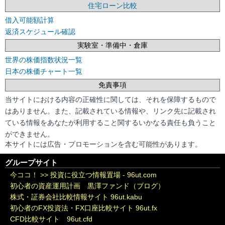
住宅ローン比較
借入可能額計算
返済スケジュール確認
実験室・準備中・倉庫
世界の株価指数状況一覧
日本の株価チャート一覧
免責事項
当サイトにおける内容の正確性に関しては、それを保障するもので
はありません。また、記載されている情報や、リンク先に記載され
ている情報をあなたが利用すること関するいかなる責任も負うこと
ができません。
本サイトには広告・プロモーションを含む可能性があります。
グループサイト
今ココ！ >>
投資に役立つ情報置場 - 96ut.com
初心者の資産運用計画 黒澤ファンド（ブログ）
株式・証券会社比較情報サイト 96ut.kabu
初心者のFX投資法・FX口座比較サイト 96ut.fx
CFD比較サイト 96ut.cfd