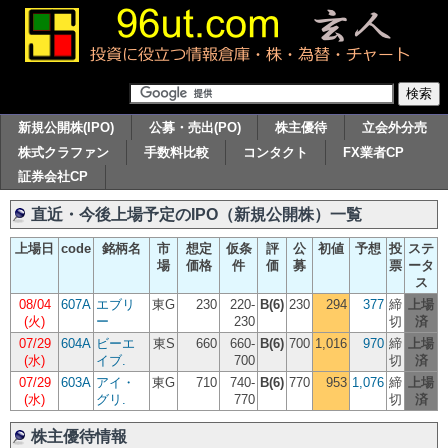
新規公開株(IPO)
公募・売出(PO)
株主優待
立会外分売
株式クラファン
手数料比較
コンタクト
FX業者CP
証券会社CP
直近・今後上場予定のIPO（新規公開株）一覧
上場日
code
銘柄名
市
想定
仮条
評
公
初値
予想
投
ステ
場
価格
件
価
募
票
ータ
ス
08/04
607A
エブリ
東G
230
220-
B(6)
230
294
377
締
上場
(火)
ー
230
切
済
07/29
604A
ビーエ
東S
660
660-
B(6)
700
1,016
970
締
上場
(水)
イブ.
700
切
済
07/29
603A
アイ・
東G
710
740-
B(6)
770
953
1,076
締
上場
(水)
グリ.
770
切
済
株主優待情報