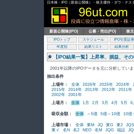
日本株・IPO（新規公開株）・株主優待・ダウ・ナスダッ
新規公開株(IPO)
公募・売出(PO)
株
IPOトップ
スケジュール
IPO引受証
年度別
結果リスト
結果分析
【IPO結果一覧】上昇率、損益、そ
2001年以降のIPOデータを元に分析してい
抽出条件
上場年：
全体
2026年
2025年
2024年
2015年
2014年
2013年
2012年
2011年
2002年
2001年
上場月：
全体
1月
2月
3月
4月
5月
6
吸収金額：
全体
～5億
5億～10億
10億
上場市場：
全体
東M
JQ
東G
東2
JQS
東イ
名N
名2
NEO
名M
JQG
福証
JQ