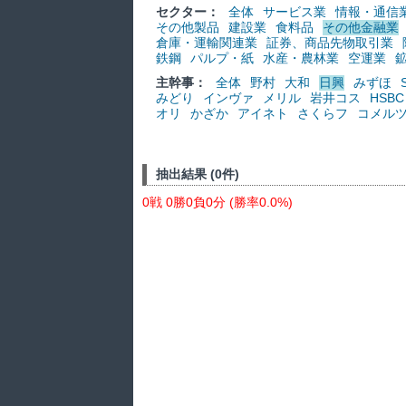
セクター：
全体
サービス業
情報・通信
その他製品
建設業
食料品
その他金融業
倉庫・運輸関連業
証券、商品先物取引業
鉄鋼
パルプ・紙
水産・農林業
空運業
主幹事：
全体
野村
大和
日興
みずほ
みどり
インヴァ
メリル
岩井コス
HSBC
オリ
かざか
アイネト
さくらフ
コメル
抽出結果 (0件)
0戦 0勝0負0分 (勝率0.0%)