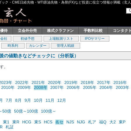
ク・CME日経先物・WTI原油先物・為替(FX)など投資に役立つ情報が満載（玄人グル
主優待
立会外分売
株式クラファン
手数料比較
コンタク
券会社
初値予想
上場観測リスト
IPOサマリー
時系列
カレンダー
管理人戦績
の後の値動きなどチェックに（分析版）
ます。
2023年
2022年
2021年
2020年
2019年
2018年
2017年
2016年
2010年
2009年
2008年
2007年
2006年
2005年
2004年
2003年
月
7月
8月
9月
10月
11月
12月
～50億
50億～100億
100億～
東1
東R
HCG
東S
HCS
名セ
NJS
NJG
札ア
福Q
大2
東P
R
札証