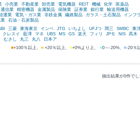
業
小売業
不動産業
卸売業
電気機器
REIT
機械
化学
医薬品
通信業
精密機器
金属製品
保険業
証券業
銀行業
輸送用機器
陸運業
電気・ガス業
非鉄金属
繊維製品
ガラス・土石製品
インフ
鉱業
石油・石炭製品
SBI
三菱
東海東京
インベ
JTG
いちよし
UFJつ
岡三
SMBC
東
クレスイ
藍澤
マネ
UBS
MS
GS
楽天
フィリ
JPモ
NIS
髙木
ツ
むさし
丸三
丸八
日本ア
■
+100％以上、
■
+20％以上、
■
+0%より上、
■
0～-20%、
■
-20％
抽出結果が0件でし