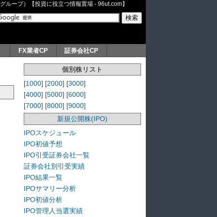
ープ）【投資に役立つ情報置場 - 96ut.com】
ト
FX業者CP
証券会社CP
個別株リスト
[
1000
] [
2000
] [
3000
]
[
4000
] [
5000
] [
6000
]
[
7000
] [
8000
] [
9000
]
新規公開株(IPO)
IPOスケジュール
IPO初値予想
IPO引受証券会社一覧
証券会社別引受実績
IPO結果一覧
IPOサマリー分析
IPO初値分析
IPO管理人当選実績