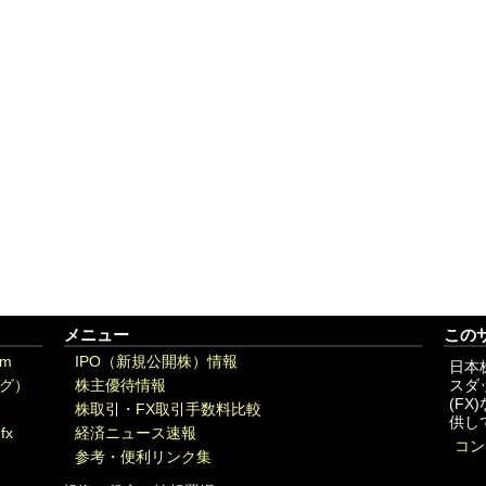
メニュー
この
om
IPO（新規公開株）情報
日本
グ）
株主優待情報
スダ
(F
株取引・FX取引手数料比較
供し
fx
経済ニュース速報
コン
参考・便利リンク集