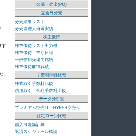
公募・売出(PO)
立会外分売
ラ
分売結果リスト
洋
分売管理人当選実績
株主優待
株主優待リスト出力機
以下
株主優待・主な日程
一般信用売建て銘柄
株主優待取得戦績
た。
手数料関係比較
株式取引手数料比較
信用取引・金利手数料比較
データ分析室
プレミアム空売り・HYPER空売り
住宅ローン比較
借入可能額計算
返済スケジュール確認