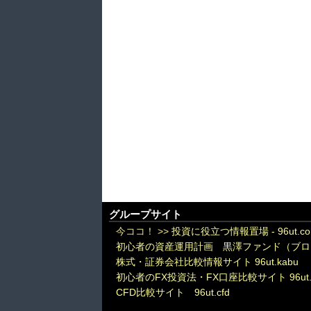
グループサイト
今ココ！ >>
投資に役立つ情報置場 - 96ut.c
初心者の資産運用計画 黒澤ファンド（ブロ
株式・証券会社比較情報サイト 96ut.kabu
初心者のFX投資法・FX口座比較サイト 96ut.
CFD比較サイト 96ut.cfd