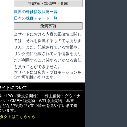
実験室・準備中・倉庫
世界の株価指数状況一覧
日本の株価チャート一覧
免責事項
当サイトにおける内容の正確性に関し
ては、それを保障するものではありま
せん。また、記載されている情報や、
リンク先に記載されている情報をあな
たが利用すること関するいかなる責任
も負うことができません。
本サイトには広告・プロモーションを
含む可能性があります。
サイトについて
株・IPO（新規公開株）・株主優待・ダウ・ナ
ック・CME日経先物・WTI原油先物・為替
X)などなど投資に役立つ情報を見やすい形で提
ています。
タクトはこちらから