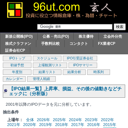
新規公開株(IPO)
公募・売出(PO)
株主優待
立会外分売
株式クラファン
手数料比較
コンタクト
FX業者CP
証券会社CP
IPOトップ
スケジュール
IPO引受証券会社
初値予想
上場観測リスト
IPOサマリー
年度別
結果リスト
結果分析
時系列
カレンダー
管理人戦績
【IPO結果一覧】上昇率、損益、その後の値動きなどチ
ェックに（分析版）
2001年以降のIPOデータを元に分析しています。
抽出条件
上場年：
全体
2026年
2025年
2024年
2023年
2022年
2021年
2020年
2019年
2018年
2017年
2016年
2015年