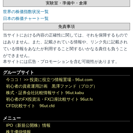
実験室・準備中・倉庫
世界の株価指数状況一覧
日本の株価チャート一覧
免責事項
当サイトにおける内容の正確性に関しては、それを保障するもので
はありません。また、記載されている情報や、リンク先に記載され
ている情報をあなたが利用すること関するいかなる責任も負うこと
ができません。
本サイトには広告・プロモーションを含む可能性があります。
グループサイト
今ココ！ >>
投資に役立つ情報置場 - 96ut.com
初心者の資産運用計画 黒澤ファンド（ブログ）
株式・証券会社比較情報サイト 96ut.kabu
初心者のFX投資法・FX口座比較サイト 96ut.fx
CFD比較サイト 96ut.cfd
メニュー
IPO（新規公開株）情報
株主優待情報