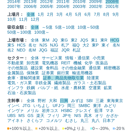
2014年
2013年
2012年
2011年
2010年
2009年
2008年
2007年
2006年
2005年
2004年
2003年
2002年
2001年
上場月：
全体
1月
2月
3月
4月
5月
6月
7月
8月
9月
10月
11月
12月
吸収金額：
全体
～5億
5億～10億
10億～50億
50億～100億
100億～
上場市場：
全体
東M
JQ
東G
東2
JQS
東1
東R
HCG
東S
HCS
名セ
NJS
NJG
札ア
福Q
大2
東P
東イ
名N
名2
NEO
名M
JQG
福証
JQR
札証
セクター：
全体
サービス業
情報・通信業
小売業
不動産業
卸売業
電気機器
REIT
機械
化学
医薬品
その他製品
建設業
食料品
その他金融業
通信業
精密機器
金属製品
保険業
証券業
銀行業
輸送用機器
倉庫・運輸関連業
証券、商品先物取引業
陸運業
電気・ガス業
非鉄金属
繊維製品
ガラス・土石製品
インフラ
鉄鋼
パルプ・紙
水産・農林業
空運業
鉱業
石油・石炭製品
主幹事：
全体
野村
大和
日興
みずほ
SBI
三菱
東海東京
インベ
JTG
いちよし
UFJつ
岡三
SMBC
東洋
みどり
インヴァ
メリル
岩井コス
HSBC
クレスイ
藍澤
マネ
UBS
MS
GS
楽天
フィリ
JPモ
NIS
髙木
オリ
かざか
アイネト
さくらフ
コメルツ
むさし
丸三
丸八
日本ア
■
+100％以上、
■
+20％以上、
■
+0%より上、
■
0～-20%、
■
-20％