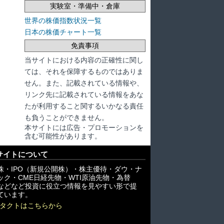
実験室・準備中・倉庫
世界の株価指数状況一覧
日本の株価チャート一覧
免責事項
当サイトにおける内容の正確性に関し
ては、それを保障するものではありま
せん。また、記載されている情報や、
リンク先に記載されている情報をあな
たが利用すること関するいかなる責任
も負うことができません。
本サイトには広告・プロモーションを
含む可能性があります。
サイトについて
株・IPO（新規公開株）・株主優待・ダウ・ナ
ック・CME日経先物・WTI原油先物・為替
X)などなど投資に役立つ情報を見やすい形で提
ています。
タクトはこちらから