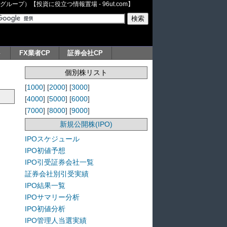
ープ）【投資に役立つ情報置場 - 96ut.com】
ト
FX業者CP
証券会社CP
個別株リスト
[
1000
] [
2000
] [
3000
]
[
4000
] [
5000
] [
6000
]
[
7000
] [
8000
] [
9000
]
新規公開株(IPO)
IPOスケジュール
IPO初値予想
IPO引受証券会社一覧
証券会社別引受実績
IPO結果一覧
IPOサマリー分析
IPO初値分析
IPO管理人当選実績