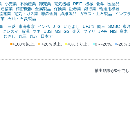
業
小売業
不動産業
卸売業
電気機器
REIT
機械
化学
医薬品
通信業
精密機器
金属製品
保険業
証券業
銀行業
輸送用機器
陸運業
電気・ガス業
非鉄金属
繊維製品
ガラス・土石製品
インフ
鉱業
石油・石炭製品
SBI
三菱
東海東京
インベ
JTG
いちよし
UFJつ
岡三
SMBC
東
クレスイ
藍澤
マネ
UBS
MS
GS
楽天
フィリ
JPモ
NIS
髙木
ツ
むさし
丸三
丸八
日本ア
■
+100％以上、
■
+20％以上、
■
+0%より上、
■
0～-20%、
■
-20％
抽出結果が0件でし