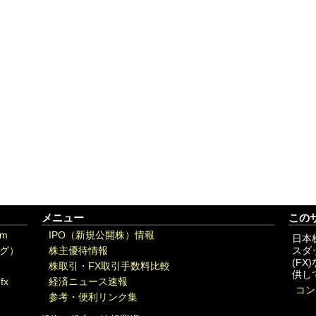
メニュー
この
om
IPO（新規公開株）情報
日本
グ）
株主優待情報
スダ
(F
株取引・FX取引手数料比較
供し
fx
経済ニュース速報
コン
参考・便利リンク集