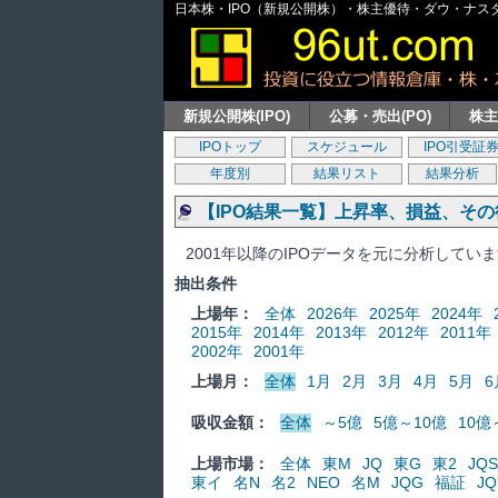
日本株・IPO（新規公開株）・株主優待・ダウ・ナスダッ
新規公開株(IPO)
公募・売出(PO)
株
IPOトップ
スケジュール
IPO引受証
年度別
結果リスト
結果分析
【IPO結果一覧】上昇率、損益、そ
2001年以降のIPOデータを元に分析してい
抽出条件
上場年：
全体
2026年
2025年
2024年
2015年
2014年
2013年
2012年
2011年
2002年
2001年
上場月：
全体
1月
2月
3月
4月
5月
6
吸収金額：
全体
～5億
5億～10億
10億
上場市場：
全体
東M
JQ
東G
東2
JQS
東イ
名N
名2
NEO
名M
JQG
福証
JQ