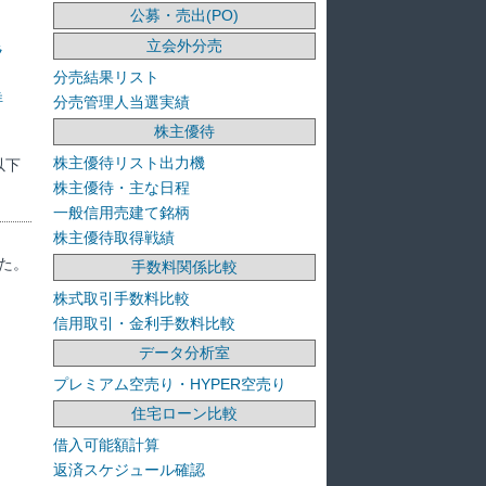
公募・売出(PO)
立会外分売
ラ
分売結果リスト
洋
分売管理人当選実績
株主優待
株主優待リスト出力機
以下
株主優待・主な日程
一般信用売建て銘柄
株主優待取得戦績
た。
手数料関係比較
株式取引手数料比較
信用取引・金利手数料比較
データ分析室
プレミアム空売り・HYPER空売り
住宅ローン比較
借入可能額計算
返済スケジュール確認