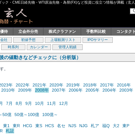
ク・CME日経先物・WTI原油先物・為替(FX)など投資に役立つ情報が満載（玄人グル
主優待
立会外分売
株式クラファン
手数料比較
コンタク
券会社
初値予想
上場観測リスト
IPOサマリー
時系列
カレンダー
管理人戦績
の後の値動きなどチェックに（分析版）
ます。
2023年
2022年
2021年
2020年
2019年
2018年
2017年
2016年
2010年
2009年
2008年
2007年
2006年
2005年
2004年
2003年
月
7月
8月
9月
10月
11月
12月
～50億
50億～100億
100億～
東1
東R
HCG
東S
HCS
名セ
NJS
NJG
札ア
福Q
大2
東P
R
札証