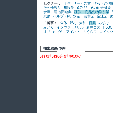
セクター：
全体
サービス業
情報・通信
その他製品
建設業
食料品
その他金融業
倉庫・運輸関連業
証券、商品先物取引業
鉄鋼
パルプ・紙
水産・農林業
空運業
主幹事：
全体
野村
大和
日興
みずほ
みどり
インヴァ
メリル
岩井コス
HSBC
オリ
かざか
アイネト
さくらフ
コメル
抽出結果 (0件)
0戦 0勝0負0分 (勝率0.0%)