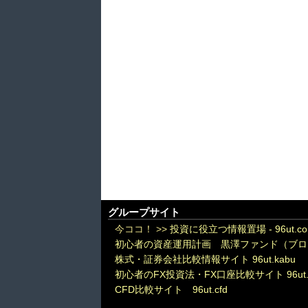
グループサイト
今ココ！ >>
投資に役立つ情報置場 - 96ut.c
初心者の資産運用計画 黒澤ファンド（ブロ
株式・証券会社比較情報サイト 96ut.kabu
初心者のFX投資法・FX口座比較サイト 96ut.
CFD比較サイト 96ut.cfd