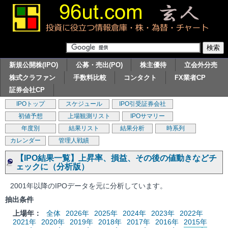
新規公開株(IPO)
公募・売出(PO)
株主優待
立会外分売
株式クラファン
手数料比較
コンタクト
FX業者CP
証券会社CP
IPOトップ
スケジュール
IPO引受証券会社
初値予想
上場観測リスト
IPOサマリー
年度別
結果リスト
結果分析
時系列
カレンダー
管理人戦績
【IPO結果一覧】上昇率、損益、その後の値動きなどチ
ェックに（分析版）
2001年以降のIPOデータを元に分析しています。
抽出条件
上場年：
全体
2026年
2025年
2024年
2023年
2022年
2021年
2020年
2019年
2018年
2017年
2016年
2015年