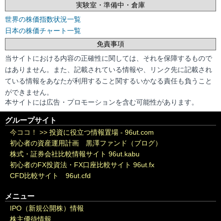
実験室・準備中・倉庫
世界の株価指数状況一覧
日本の株価チャート一覧
免責事項
当サイトにおける内容の正確性に関しては、それを保障するもので
はありません。また、記載されている情報や、リンク先に記載され
ている情報をあなたが利用すること関するいかなる責任も負うこと
ができません。
本サイトには広告・プロモーションを含む可能性があります。
グループサイト
今ココ！ >>
投資に役立つ情報置場 - 96ut.com
初心者の資産運用計画 黒澤ファンド（ブログ）
株式・証券会社比較情報サイト 96ut.kabu
初心者のFX投資法・FX口座比較サイト 96ut.fx
CFD比較サイト 96ut.cfd
メニュー
IPO（新規公開株）情報
株主優待情報