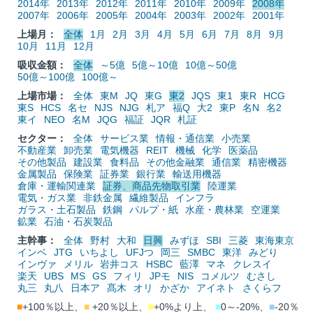
2014年
2013年
2012年
2011年
2010年
2009年
2008年
2007年
2006年
2005年
2004年
2003年
2002年
2001年
上場月：
全体
1月
2月
3月
4月
5月
6月
7月
8月
9月
10月
11月
12月
吸収金額：
全体
～5億
5億～10億
10億～50億
50億～100億
100億～
上場市場：
全体
東M
JQ
東G
東2
JQS
東1
東R
HCG
東S
HCS
名セ
NJS
NJG
札ア
福Q
大2
東P
名N
名2
東イ
NEO
名M
JQG
福証
JQR
札証
セクター：
全体
サービス業
情報・通信業
小売業
不動産業
卸売業
電気機器
REIT
機械
化学
医薬品
その他製品
建設業
食料品
その他金融業
通信業
精密機器
金属製品
保険業
証券業
銀行業
輸送用機器
倉庫・運輸関連業
証券、商品先物取引業
陸運業
電気・ガス業
非鉄金属
繊維製品
インフラ
ガラス・土石製品
鉄鋼
パルプ・紙
水産・農林業
空運業
鉱業
石油・石炭製品
主幹事：
全体
野村
大和
日興
みずほ
SBI
三菱
東海東京
インベ
JTG
いちよし
UFJつ
岡三
SMBC
東洋
みどり
インヴァ
メリル
岩井コス
HSBC
藍澤
マネ
クレスイ
楽天
UBS
MS
GS
フィリ
JPモ
NIS
コメルツ
むさし
丸三
丸八
日本ア
髙木
オリ
かざか
アイネト
さくらフ
■
+100％以上、
■
+20％以上、
■
+0%より上、
■
0～-20%、
■
-20％