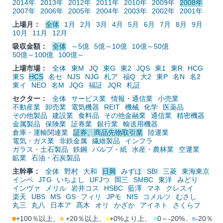
2014年
2013年
2012年
2011年
2010年
2009年
2008年
2007年
2006年
2005年
2004年
2003年
2002年
2001年
上場月：
全体
1月
2月
3月
4月
5月
6月
7月
8月
9月
10月
11月
12月
吸収金額：
全体
～5億
5億～10億
10億～50億
50億～100億
100億～
上場市場：
全体
東M
JQ
東G
東2
JQS
東1
東R
HCG
東S
HCS
名セ
NJS
NJG
札ア
福Q
大2
東P
名N
名2
東イ
NEO
名M
JQG
福証
JQR
札証
セクター：
全体
サービス業
情報・通信業
小売業
不動産業
卸売業
電気機器
REIT
機械
化学
医薬品
その他製品
建設業
食料品
その他金融業
通信業
精密機器
金属製品
保険業
証券業
銀行業
輸送用機器
倉庫・運輸関連業
証券、商品先物取引業
陸運業
電気・ガス業
非鉄金属
繊維製品
インフラ
ガラス・土石製品
鉄鋼
パルプ・紙
水産・農林業
空運業
鉱業
石油・石炭製品
主幹事：
全体
野村
大和
日興
みずほ
SBI
三菱
東海東京
インベ
JTG
いちよし
UFJつ
岡三
SMBC
東洋
みどり
インヴァ
メリル
岩井コス
HSBC
藍澤
マネ
クレスイ
楽天
UBS
MS
GS
フィリ
JPモ
NIS
コメルツ
むさし
丸三
丸八
日本ア
髙木
オリ
かざか
アイネト
さくらフ
■
+100％以上、
■
+20％以上、
■
+0%より上、
■
0～-20%、
■
-20％