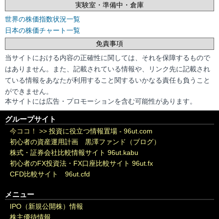
実験室・準備中・倉庫
世界の株価指数状況一覧
日本の株価チャート一覧
免責事項
当サイトにおける内容の正確性に関しては、それを保障するもので
はありません。また、記載されている情報や、リンク先に記載され
ている情報をあなたが利用すること関するいかなる責任も負うこと
ができません。
本サイトには広告・プロモーションを含む可能性があります。
グループサイト
今ココ！ >>
投資に役立つ情報置場 - 96ut.com
初心者の資産運用計画 黒澤ファンド（ブログ）
株式・証券会社比較情報サイト 96ut.kabu
初心者のFX投資法・FX口座比較サイト 96ut.fx
CFD比較サイト 96ut.cfd
メニュー
IPO（新規公開株）情報
株主優待情報