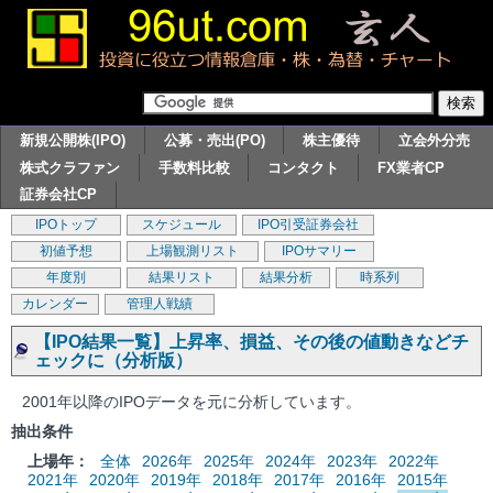
新規公開株(IPO)
公募・売出(PO)
株主優待
立会外分売
株式クラファン
手数料比較
コンタクト
FX業者CP
証券会社CP
IPOトップ
スケジュール
IPO引受証券会社
初値予想
上場観測リスト
IPOサマリー
年度別
結果リスト
結果分析
時系列
カレンダー
管理人戦績
【IPO結果一覧】上昇率、損益、その後の値動きなどチ
ェックに（分析版）
2001年以降のIPOデータを元に分析しています。
抽出条件
上場年：
全体
2026年
2025年
2024年
2023年
2022年
2021年
2020年
2019年
2018年
2017年
2016年
2015年