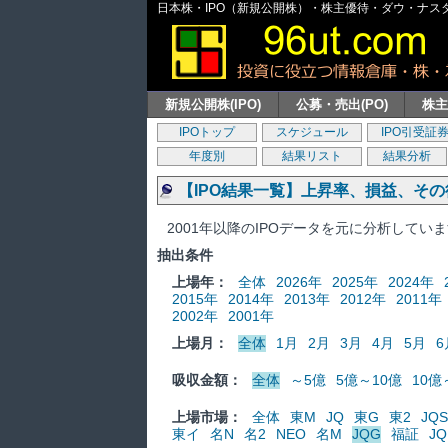
日本株・IPO（新規公開株）・株主優待・ダウ・ナスダッ
新規公開株(IPO)
公募・売出(PO)
株
IPOトップ
スケジュール
IPO引受証
年度別
結果リスト
結果分析
【IPO結果一覧】上昇率、損益、そ
2001年以降のIPOデータを元に分析してい
抽出条件
上場年：
全体
2026年
2025年
2024年
2015年
2014年
2013年
2012年
2011年
2002年
2001年
上場月：
全体
1月
2月
3月
4月
5月
6
吸収金額：
全体
～5億
5億～10億
10億
上場市場：
全体
東M
JQ
東G
東2
JQS
東イ
名N
名2
NEO
名M
JQG
福証
JQ