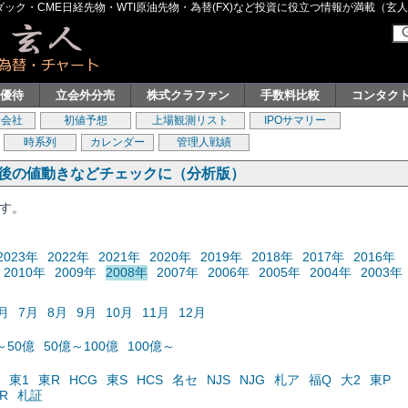
ク・CME日経先物・WTI原油先物・為替(FX)など投資に役立つ情報が満載（玄人グル
主優待
立会外分売
株式クラファン
手数料比較
コンタク
券会社
初値予想
上場観測リスト
IPOサマリー
時系列
カレンダー
管理人戦績
の後の値動きなどチェックに（分析版）
ます。
2023年
2022年
2021年
2020年
2019年
2018年
2017年
2016年
2010年
2009年
2008年
2007年
2006年
2005年
2004年
2003年
月
7月
8月
9月
10月
11月
12月
～50億
50億～100億
100億～
東1
東R
HCG
東S
HCS
名セ
NJS
NJG
札ア
福Q
大2
東P
R
札証