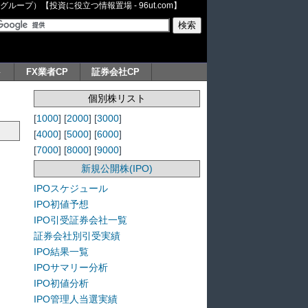
ープ）【投資に役立つ情報置場 - 96ut.com】
ト
FX業者CP
証券会社CP
個別株リスト
[
1000
] [
2000
] [
3000
]
[
4000
] [
5000
] [
6000
]
[
7000
] [
8000
] [
9000
]
新規公開株(IPO)
IPOスケジュール
IPO初値予想
IPO引受証券会社一覧
証券会社別引受実績
IPO結果一覧
IPOサマリー分析
IPO初値分析
IPO管理人当選実績