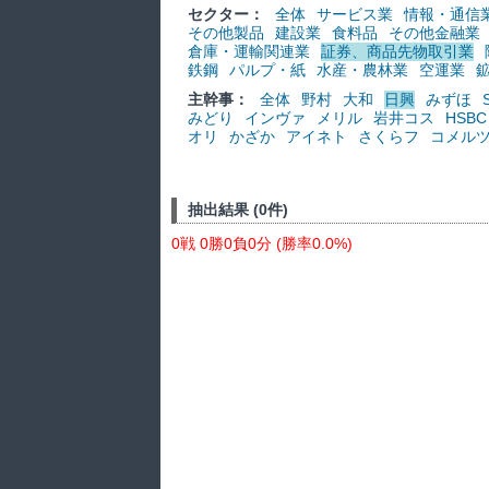
セクター：
全体
サービス業
情報・通信
その他製品
建設業
食料品
その他金融業
倉庫・運輸関連業
証券、商品先物取引業
鉄鋼
パルプ・紙
水産・農林業
空運業
主幹事：
全体
野村
大和
日興
みずほ
みどり
インヴァ
メリル
岩井コス
HSBC
オリ
かざか
アイネト
さくらフ
コメル
抽出結果 (0件)
0戦 0勝0負0分 (勝率0.0%)