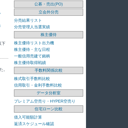
公募・売出(PO)
立会外分売
ラ
分売結果リスト
洋
分売管理人当選実績
株主優待
株主優待リスト出力機
以下
株主優待・主な日程
一般信用売建て銘柄
株主優待取得戦績
た。
手数料関係比較
株式取引手数料比較
信用取引・金利手数料比較
データ分析室
プレミアム空売り・HYPER空売り
住宅ローン比較
借入可能額計算
返済スケジュール確認