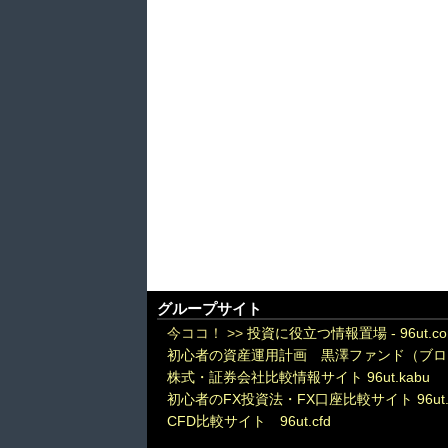
グループサイト
今ココ！ >>
投資に役立つ情報置場 - 96ut.c
初心者の資産運用計画 黒澤ファンド（ブロ
株式・証券会社比較情報サイト 96ut.kabu
初心者のFX投資法・FX口座比較サイト 96ut.
CFD比較サイト 96ut.cfd