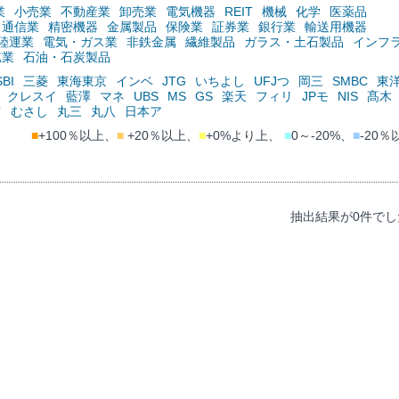
業
小売業
不動産業
卸売業
電気機器
REIT
機械
化学
医薬品
通信業
精密機器
金属製品
保険業
証券業
銀行業
輸送用機器
陸運業
電気・ガス業
非鉄金属
繊維製品
ガラス・土石製品
インフ
鉱業
石油・石炭製品
SBI
三菱
東海東京
インベ
JTG
いちよし
UFJつ
岡三
SMBC
東
クレスイ
藍澤
マネ
UBS
MS
GS
楽天
フィリ
JPモ
NIS
髙木
ツ
むさし
丸三
丸八
日本ア
■
+100％以上、
■
+20％以上、
■
+0%より上、
■
0～-20%、
■
-20％
抽出結果が0件でし