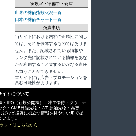
実験室・準備中・倉庫
世界の株価指数状況一覧
日本の株価チャート一覧
免責事項
当サイトにおける内容の正確性に関し
ては、それを保障するものではありま
せん。また、記載されている情報や、
リンク先に記載されている情報をあな
たが利用すること関するいかなる責任
も負うことができません。
本サイトには広告・プロモーションを
含む可能性があります。
サイトについて
株・IPO（新規公開株）・株主優待・ダウ・ナ
ック・CME日経先物・WTI原油先物・為替
X)などなど投資に役立つ情報を見やすい形で提
ています。
タクトはこちらから