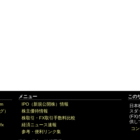
メニュー
この
om
IPO（新規公開株）情報
日本
グ）
株主優待情報
スダ
(F
株取引・FX取引手数料比較
供し
fx
経済ニュース速報
コン
参考・便利リンク集