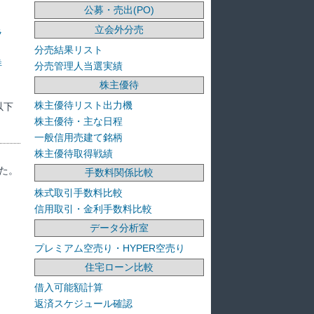
公募・売出(PO)
立会外分売
ラ
分売結果リスト
洋
分売管理人当選実績
株主優待
株主優待リスト出力機
以下
株主優待・主な日程
一般信用売建て銘柄
株主優待取得戦績
た。
手数料関係比較
株式取引手数料比較
信用取引・金利手数料比較
データ分析室
プレミアム空売り・HYPER空売り
住宅ローン比較
借入可能額計算
返済スケジュール確認