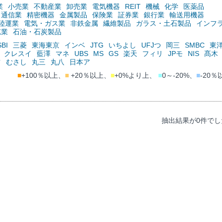
業
小売業
不動産業
卸売業
電気機器
REIT
機械
化学
医薬品
通信業
精密機器
金属製品
保険業
証券業
銀行業
輸送用機器
陸運業
電気・ガス業
非鉄金属
繊維製品
ガラス・土石製品
インフ
鉱業
石油・石炭製品
SBI
三菱
東海東京
インベ
JTG
いちよし
UFJつ
岡三
SMBC
東
クレスイ
藍澤
マネ
UBS
MS
GS
楽天
フィリ
JPモ
NIS
髙木
ツ
むさし
丸三
丸八
日本ア
■
+100％以上、
■
+20％以上、
■
+0%より上、
■
0～-20%、
■
-20％
抽出結果が0件でし