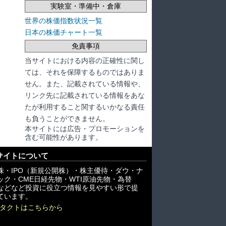
実験室・準備中・倉庫
世界の株価指数状況一覧
日本の株価チャート一覧
免責事項
当サイトにおける内容の正確性に関し
ては、それを保障するものではありま
せん。また、記載されている情報や、
リンク先に記載されている情報をあな
たが利用すること関するいかなる責任
も負うことができません。
本サイトには広告・プロモーションを
含む可能性があります。
サイトについて
株・IPO（新規公開株）・株主優待・ダウ・ナ
ック・CME日経先物・WTI原油先物・為替
X)などなど投資に役立つ情報を見やすい形で提
ています。
タクトはこちらから