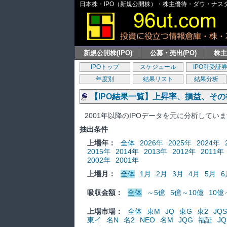
日本株・IPO（新規公開株）・株主優待・ダウ・ナスダッ
新規公開株(IPO)
公募・売出(PO)
株
IPOトップ
スケジュール
IPO引受証
年度別
結果リスト
結果分析
【IPO結果一覧】上昇率、損益、そ
2001年以降のIPOデータを元に分析してい
抽出条件
上場年：
全体
2026年
2025年
2024年
2015年
2014年
2013年
2012年
2011年
2002年
2001年
上場月：
全体
1月
2月
3月
4月
5月
6
吸収金額：
全体
～5億
5億～10億
10億
上場市場：
全体
東M
JQ
東G
東2
JQS
東イ
名N
名2
NEO
名M
JQG
福証
JQ