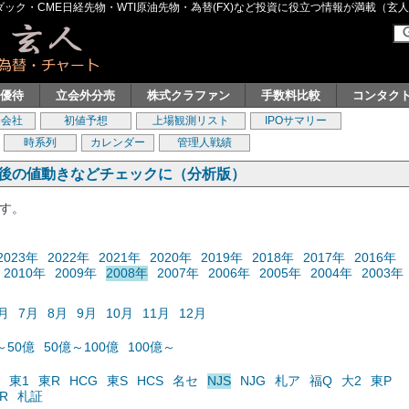
ク・CME日経先物・WTI原油先物・為替(FX)など投資に役立つ情報が満載（玄人グル
主優待
立会外分売
株式クラファン
手数料比較
コンタク
券会社
初値予想
上場観測リスト
IPOサマリー
時系列
カレンダー
管理人戦績
の後の値動きなどチェックに（分析版）
ます。
2023年
2022年
2021年
2020年
2019年
2018年
2017年
2016年
2010年
2009年
2008年
2007年
2006年
2005年
2004年
2003年
月
7月
8月
9月
10月
11月
12月
～50億
50億～100億
100億～
東1
東R
HCG
東S
HCS
名セ
NJS
NJG
札ア
福Q
大2
東P
R
札証