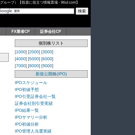
ープ）【投資に役立つ情報置場 - 96ut.com】
ト
FX業者CP
証券会社CP
個別株リスト
[
1000
] [
2000
] [
3000
]
[
4000
] [
5000
] [
6000
]
[
7000
] [
8000
] [
9000
]
新規公開株(IPO)
IPOスケジュール
IPO初値予想
IPO引受証券会社一覧
証券会社別引受実績
IPO結果一覧
IPOサマリー分析
IPO初値分析
IPO管理人当選実績