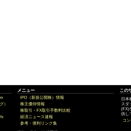
メニュー
この
om
IPO（新規公開株）情報
日本
グ）
株主優待情報
スダ
(F
株取引・FX取引手数料比較
供し
fx
経済ニュース速報
コン
参考・便利リンク集