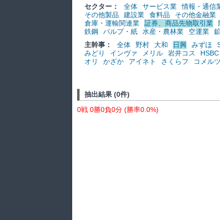
セクター：
全体
サービス業
情報・通信
その他製品
建設業
食料品
その他金融業
倉庫・運輸関連業
証券、商品先物取引業
鉄鋼
パルプ・紙
水産・農林業
空運業
主幹事：
全体
野村
大和
日興
みずほ
みどり
インヴァ
メリル
岩井コス
HSBC
オリ
かざか
アイネト
さくらフ
コメル
抽出結果 (0件)
0戦 0勝0負0分 (勝率0.0%)