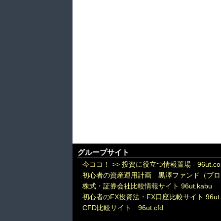
グループサイト
今ココ！ >>
投資に役立つ情報置場 - 96ut.c
初心者の資産運用計画 黒澤ファンド（ブロ
株式・証券会社比較情報サイト 96ut.kabu
初心者のFX投資法・FX口座比較サイト 96ut.
CFD比較サイト 96ut.cfd