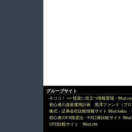
グループサイト
今ココ！ >>
投資に役立つ情報置場 - 96ut.c
初心者の資産運用計画 黒澤ファンド（ブロ
株式・証券会社比較情報サイト 96ut.kabu
初心者のFX投資法・FX口座比較サイト 96ut.
CFD比較サイト 96ut.cfd