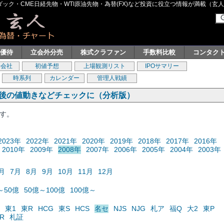
ク・CME日経先物・WTI原油先物・為替(FX)など投資に役立つ情報が満載（玄人グル
主優待
立会外分売
株式クラファン
手数料比較
コンタク
券会社
初値予想
上場観測リスト
IPOサマリー
時系列
カレンダー
管理人戦績
の後の値動きなどチェックに（分析版）
ます。
2023年
2022年
2021年
2020年
2019年
2018年
2017年
2016年
2010年
2009年
2008年
2007年
2006年
2005年
2004年
2003年
月
7月
8月
9月
10月
11月
12月
～50億
50億～100億
100億～
東1
東R
HCG
東S
HCS
名セ
NJS
NJG
札ア
福Q
大2
東P
R
札証