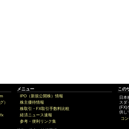
メニュー
この
om
IPO（新規公開株）情報
日本
グ）
株主優待情報
スダ
(F
株取引・FX取引手数料比較
供し
fx
経済ニュース速報
コン
参考・便利リンク集