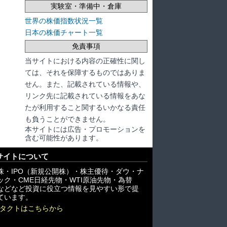
実験室・準備中・倉庫
世界の株価指数状況一覧
日本の株価チャート一覧
免責事項
当サイトにおける内容の正確性に関し
ては、それを保障するものではありま
せん。また、記載されている情報や、
リンク先に記載されている情報をあな
たが利用すること関するいかなる責任
も負うことができません。
本サイトには広告・プロモーションを
含む可能性があります。
サイトについて
株・IPO（新規公開株）・株主優待・ダウ・ナ
ック・CME日経先物・WTI原油先物・為替
X)などなど投資に役立つ情報を見やすい形で提
ています。
タクトはこちらから