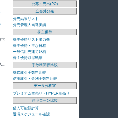
公募・売出(PO)
立会外分売
ラ
分売結果リスト
洋
分売管理人当選実績
株主優待
株主優待リスト出力機
以下
株主優待・主な日程
一般信用売建て銘柄
株主優待取得戦績
た。
手数料関係比較
株式取引手数料比較
信用取引・金利手数料比較
データ分析室
プレミアム空売り・HYPER空売り
住宅ローン比較
借入可能額計算
返済スケジュール確認