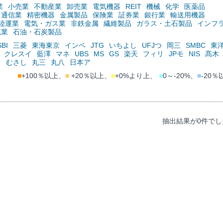
業
小売業
不動産業
卸売業
電気機器
REIT
機械
化学
医薬品
通信業
精密機器
金属製品
保険業
証券業
銀行業
輸送用機器
陸運業
電気・ガス業
非鉄金属
繊維製品
ガラス・土石製品
インフ
鉱業
石油・石炭製品
SBI
三菱
東海東京
インベ
JTG
いちよし
UFJつ
岡三
SMBC
東
クレスイ
藍澤
マネ
UBS
MS
GS
楽天
フィリ
JPモ
NIS
髙木
ツ
むさし
丸三
丸八
日本ア
■
+100％以上、
■
+20％以上、
■
+0%より上、
■
0～-20%、
■
-20％
抽出結果が0件でし