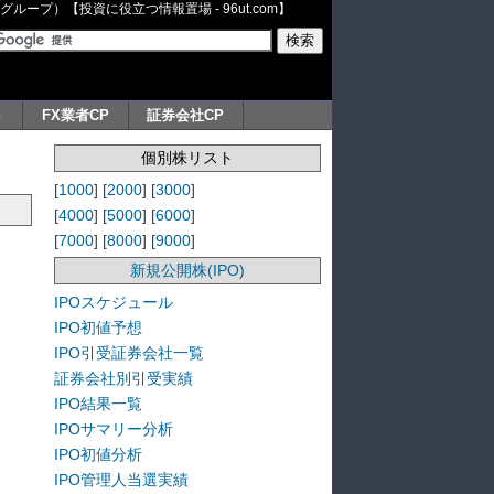
ープ）【投資に役立つ情報置場 - 96ut.com】
ト
FX業者CP
証券会社CP
個別株リスト
[
1000
] [
2000
] [
3000
]
[
4000
] [
5000
] [
6000
]
[
7000
] [
8000
] [
9000
]
新規公開株(IPO)
IPOスケジュール
IPO初値予想
IPO引受証券会社一覧
証券会社別引受実績
IPO結果一覧
IPOサマリー分析
IPO初値分析
IPO管理人当選実績