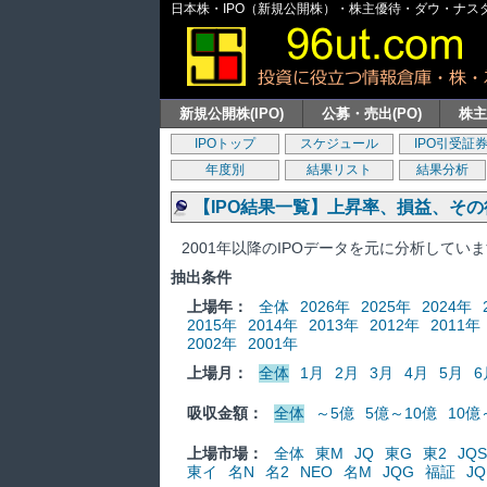
日本株・IPO（新規公開株）・株主優待・ダウ・ナスダッ
新規公開株(IPO)
公募・売出(PO)
株
IPOトップ
スケジュール
IPO引受証
年度別
結果リスト
結果分析
【IPO結果一覧】上昇率、損益、そ
2001年以降のIPOデータを元に分析してい
抽出条件
上場年：
全体
2026年
2025年
2024年
2015年
2014年
2013年
2012年
2011年
2002年
2001年
上場月：
全体
1月
2月
3月
4月
5月
6
吸収金額：
全体
～5億
5億～10億
10億
上場市場：
全体
東M
JQ
東G
東2
JQS
東イ
名N
名2
NEO
名M
JQG
福証
JQ