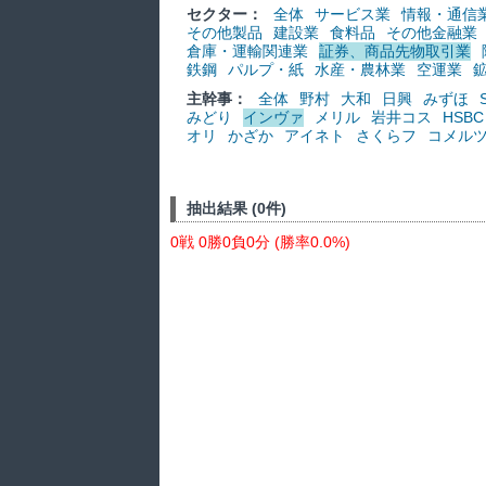
セクター：
全体
サービス業
情報・通信
その他製品
建設業
食料品
その他金融業
倉庫・運輸関連業
証券、商品先物取引業
鉄鋼
パルプ・紙
水産・農林業
空運業
主幹事：
全体
野村
大和
日興
みずほ
みどり
インヴァ
メリル
岩井コス
HSBC
オリ
かざか
アイネト
さくらフ
コメル
抽出結果 (0件)
0戦 0勝0負0分 (勝率0.0%)