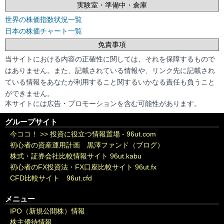
実験室・準備中・倉庫
世界の株価指数状況一覧
日本の株価チャート一覧
免責事項
当サイトにおける内容の正確性に関しては、それを保障するもので
はありません。また、記載されている情報や、リンク先に記載され
ている情報をあなたが利用すること関するいかなる責任も負うこと
ができません。
本サイトには広告・プロモーションを含む可能性があります。
グループサイト
今ココ！ >>
投資に役立つ情報置場 - 96ut.com
初心者の資産運用計画 黒澤ファンド（ブログ）
株式・証券会社比較情報サイト 96ut.kabu
初心者のFX投資法・FX口座比較サイト 96ut.fx
CFD比較サイト 96ut.cfd
メニュー
IPO（新規公開株）情報
株主優待情報