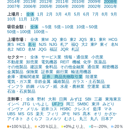
2014年
2013年
2012年
2011年
2010年
2009年
2008年
2007年
2006年
2005年
2004年
2003年
2002年
2001年
上場月：
全体
1月
2月
3月
4月
5月
6月
7月
8月
9月
10月
11月
12月
吸収金額：
全体
～5億
5億～10億
10億～50億
50億～100億
100億～
上場市場：
全体
東M
JQ
東G
東2
JQS
東1
東R
HCG
東S
HCS
名セ
NJS
NJG
札ア
福Q
大2
東P
東イ
名N
名2
NEO
名M
JQG
福証
JQR
札証
セクター：
全体
サービス業
情報・通信業
小売業
不動産業
卸売業
電気機器
REIT
機械
化学
医薬品
その他製品
建設業
食料品
その他金融業
通信業
精密機器
金属製品
保険業
証券業
銀行業
輸送用機器
倉庫・運輸関連業
証券、商品先物取引業
陸運業
電気・ガス業
非鉄金属
繊維製品
ガラス・土石製品
インフラ
鉄鋼
パルプ・紙
水産・農林業
空運業
鉱業
石油・石炭製品
主幹事：
全体
野村
大和
日興
みずほ
SBI
三菱
東海東京
インベ
JTG
いちよし
UFJつ
岡三
SMBC
東洋
みどり
インヴァ
メリル
岩井コス
HSBC
クレスイ
藍澤
マネ
UBS
MS
GS
楽天
フィリ
JPモ
NIS
髙木
オリ
かざか
アイネト
さくらフ
コメルツ
むさし
丸三
丸八
日本ア
■
+100％以上、
■
+20％以上、
■
+0%より上、
■
0～-20%、
■
-20％