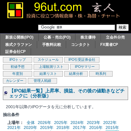
新規公開株(IPO)
公募・売出(PO)
株主優待
立会外分売
株式クラファン
手数料比較
コンタクト
FX業者CP
証券会社CP
IPOトップ
スケジュール
IPO引受証券会社
初値予想
上場観測リスト
IPOサマリー
年度別
結果リスト
結果分析
時系列
カレンダー
管理人戦績
【IPO結果一覧】上昇率、損益、その後の値動きなどチ
ェックに（分析版）
2001年以降のIPOデータを元に分析しています。
抽出条件
上場年：
全体
2026年
2025年
2024年
2023年
2022年
2021年
2020年
2019年
2018年
2017年
2016年
2015年