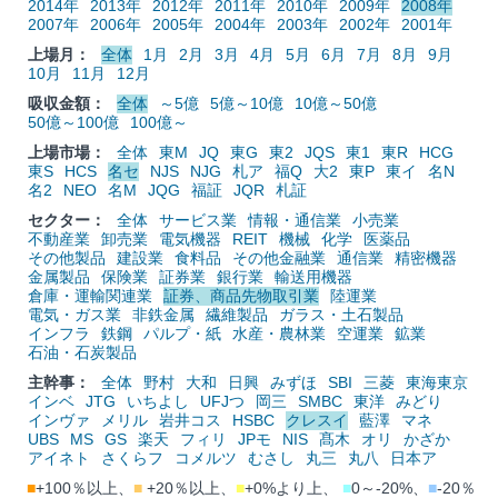
2014年
2013年
2012年
2011年
2010年
2009年
2008年
2007年
2006年
2005年
2004年
2003年
2002年
2001年
上場月：
全体
1月
2月
3月
4月
5月
6月
7月
8月
9月
10月
11月
12月
吸収金額：
全体
～5億
5億～10億
10億～50億
50億～100億
100億～
上場市場：
全体
東M
JQ
東G
東2
JQS
東1
東R
HCG
東S
HCS
名セ
NJS
NJG
札ア
福Q
大2
東P
東イ
名N
名2
NEO
名M
JQG
福証
JQR
札証
セクター：
全体
サービス業
情報・通信業
小売業
不動産業
卸売業
電気機器
REIT
機械
化学
医薬品
その他製品
建設業
食料品
その他金融業
通信業
精密機器
金属製品
保険業
証券業
銀行業
輸送用機器
倉庫・運輸関連業
証券、商品先物取引業
陸運業
電気・ガス業
非鉄金属
繊維製品
ガラス・土石製品
インフラ
鉄鋼
パルプ・紙
水産・農林業
空運業
鉱業
石油・石炭製品
主幹事：
全体
野村
大和
日興
みずほ
SBI
三菱
東海東京
インベ
JTG
いちよし
UFJつ
岡三
SMBC
東洋
みどり
インヴァ
メリル
岩井コス
HSBC
クレスイ
藍澤
マネ
UBS
MS
GS
楽天
フィリ
JPモ
NIS
髙木
オリ
かざか
アイネト
さくらフ
コメルツ
むさし
丸三
丸八
日本ア
■
+100％以上、
■
+20％以上、
■
+0%より上、
■
0～-20%、
■
-20％