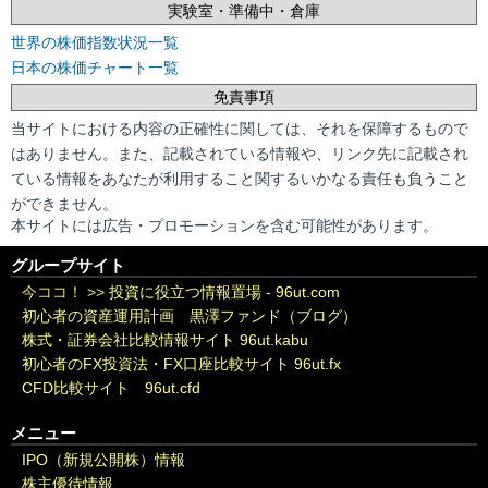
実験室・準備中・倉庫
世界の株価指数状況一覧
日本の株価チャート一覧
免責事項
当サイトにおける内容の正確性に関しては、それを保障するもので
はありません。また、記載されている情報や、リンク先に記載され
ている情報をあなたが利用すること関するいかなる責任も負うこと
ができません。
本サイトには広告・プロモーションを含む可能性があります。
グループサイト
今ココ！ >>
投資に役立つ情報置場 - 96ut.com
初心者の資産運用計画 黒澤ファンド（ブログ）
株式・証券会社比較情報サイト 96ut.kabu
初心者のFX投資法・FX口座比較サイト 96ut.fx
CFD比較サイト 96ut.cfd
メニュー
IPO（新規公開株）情報
株主優待情報