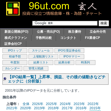
新規公開株(IPO)
公募・売出(PO)
株主優待
立会外分売
株式クラファン
手数料比較
コンタクト
FX業者CP
証券会社CP
IPOトップ
スケジュール
IPO引受証券会社
初値予想
上場観測リスト
IPOサマリー
年度別
結果リスト
結果分析
時系列
カレンダー
管理人戦績
【IPO結果一覧】上昇率、損益、その後の値動きなどチ
ェックに（分析版）
2001年以降のIPOデータを元に分析しています。
抽出条件
上場年：
全体
2026年
2025年
2024年
2023年
2022年
2021年
2020年
2019年
2018年
2017年
2016年
2015年