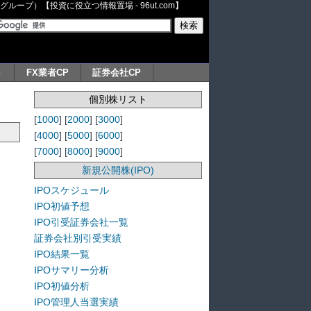
ープ）【投資に役立つ情報置場 - 96ut.com】
ト
FX業者CP
証券会社CP
個別株リスト
[
1000
] [
2000
] [
3000
]
[
4000
] [
5000
] [
6000
]
[
7000
] [
8000
] [
9000
]
新規公開株(IPO)
IPOスケジュール
IPO初値予想
IPO引受証券会社一覧
証券会社別引受実績
IPO結果一覧
IPOサマリー分析
IPO初値分析
IPO管理人当選実績