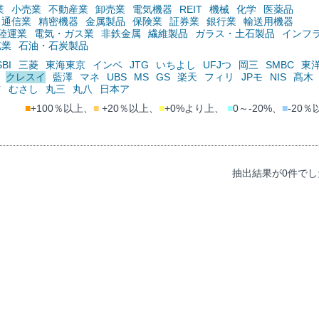
業
小売業
不動産業
卸売業
電気機器
REIT
機械
化学
医薬品
通信業
精密機器
金属製品
保険業
証券業
銀行業
輸送用機器
陸運業
電気・ガス業
非鉄金属
繊維製品
ガラス・土石製品
インフ
鉱業
石油・石炭製品
SBI
三菱
東海東京
インベ
JTG
いちよし
UFJつ
岡三
SMBC
東
クレスイ
藍澤
マネ
UBS
MS
GS
楽天
フィリ
JPモ
NIS
髙木
ツ
むさし
丸三
丸八
日本ア
■
+100％以上、
■
+20％以上、
■
+0%より上、
■
0～-20%、
■
-20％
抽出結果が0件でし