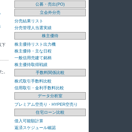
公募・売出(PO)
立会外分売
ラ
分売結果リスト
洋
分売管理人当選実績
株主優待
株主優待リスト出力機
以下
株主優待・主な日程
一般信用売建て銘柄
株主優待取得戦績
た。
手数料関係比較
株式取引手数料比較
信用取引・金利手数料比較
データ分析室
プレミアム空売り・HYPER空売り
住宅ローン比較
借入可能額計算
返済スケジュール確認