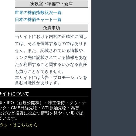
実験室・準備中・倉庫
世界の株価指数状況一覧
日本の株価チャート一覧
免責事項
当サイトにおける内容の正確性に関し
ては、それを保障するものではありま
せん。また、記載されている情報や、
リンク先に記載されている情報をあな
たが利用すること関するいかなる責任
も負うことができません。
本サイトには広告・プロモーションを
含む可能性があります。
サイトについて
株・IPO（新規公開株）・株主優待・ダウ・ナ
ック・CME日経先物・WTI原油先物・為替
X)などなど投資に役立つ情報を見やすい形で提
ています。
タクトはこちらから