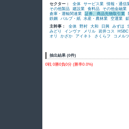
セクター：
全体
サービス業
情報・通信
その他製品
建設業
食料品
その他金融業
倉庫・運輸関連業
証券、商品先物取引業
鉄鋼
パルプ・紙
水産・農林業
空運業
主幹事：
全体
野村
大和
日興
みずほ
みどり
インヴァ
メリル
岩井コス
HSBC
オリ
かざか
アイネト
さくらフ
コメル
抽出結果 (0件)
0戦 0勝0負0分 (勝率0.0%)