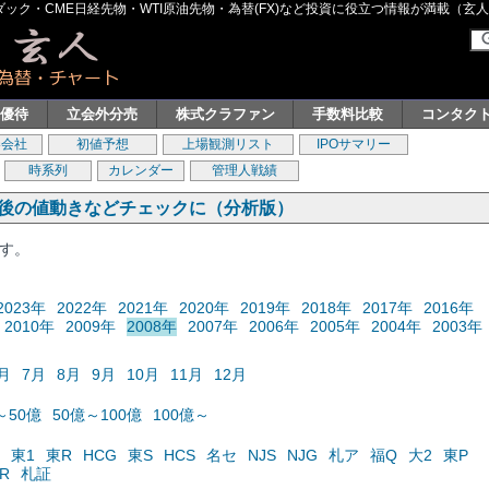
ク・CME日経先物・WTI原油先物・為替(FX)など投資に役立つ情報が満載（玄人グル
主優待
立会外分売
株式クラファン
手数料比較
コンタク
券会社
初値予想
上場観測リスト
IPOサマリー
時系列
カレンダー
管理人戦績
の後の値動きなどチェックに（分析版）
ます。
2023年
2022年
2021年
2020年
2019年
2018年
2017年
2016年
2010年
2009年
2008年
2007年
2006年
2005年
2004年
2003年
月
7月
8月
9月
10月
11月
12月
～50億
50億～100億
100億～
東1
東R
HCG
東S
HCS
名セ
NJS
NJG
札ア
福Q
大2
東P
R
札証