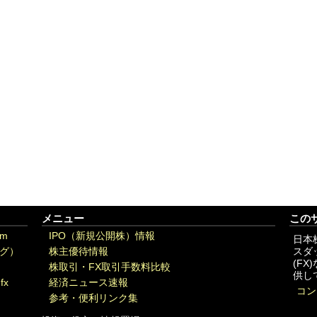
メニュー
この
om
IPO（新規公開株）情報
日本
グ）
株主優待情報
スダ
(F
株取引・FX取引手数料比較
供し
fx
経済ニュース速報
コン
参考・便利リンク集