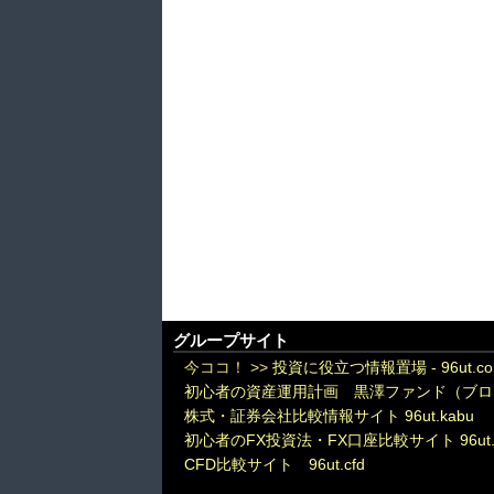
グループサイト
今ココ！ >>
投資に役立つ情報置場 - 96ut.c
初心者の資産運用計画 黒澤ファンド（ブロ
株式・証券会社比較情報サイト 96ut.kabu
初心者のFX投資法・FX口座比較サイト 96ut.
CFD比較サイト 96ut.cfd