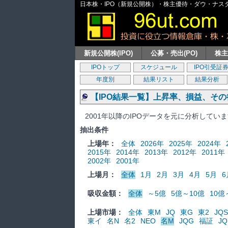
日本株・IPO（新規公開株）・株主優待・ダウ・ナスダッ
新規公開株(IPO)
公募・売出(PO)
株
IPOトップ
スケジュール
IPO引受証
年度別
結果リスト
結果分析
【IPO結果一覧】上昇率、損益、そ
2001年以降のIPOデータを元に分析してい
抽出条件
上場年：
全体
2026年
2025年
2024年
2015年
2014年
2013年
2012年
2011年
2002年
2001年
上場月：
全体
1月
2月
3月
4月
5月
6
吸収金額：
全体
～5億
5億～10億
10億
上場市場：
全体
東M
JQ
東G
東2
JQS
東イ
名N
名2
NEO
名M
JQG
福証
JQ