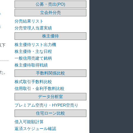
公募・売出(PO)
立会外分売
ラ
分売結果リスト
洋
分売管理人当選実績
株主優待
株主優待リスト出力機
以下
株主優待・主な日程
一般信用売建て銘柄
株主優待取得戦績
た。
手数料関係比較
株式取引手数料比較
信用取引・金利手数料比較
データ分析室
プレミアム空売り・HYPER空売り
住宅ローン比較
借入可能額計算
返済スケジュール確認