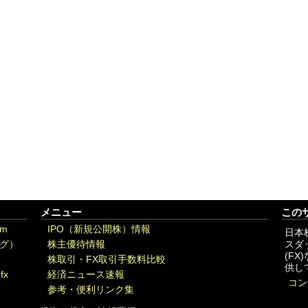
メニュー
この
om
IPO（新規公開株）情報
日本
グ）
株主優待情報
スダ
(F
株取引・FX取引手数料比較
供し
fx
経済ニュース速報
コン
参考・便利リンク集