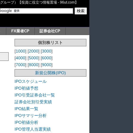
ープ）【投資に役立つ情報置場 - 96ut.com】
ト
FX業者CP
証券会社CP
個別株リスト
[
1000
] [
2000
] [
3000
]
[
4000
] [
5000
] [
6000
]
[
7000
] [
8000
] [
9000
]
新規公開株(IPO)
IPOスケジュール
IPO初値予想
IPO引受証券会社一覧
証券会社別引受実績
IPO結果一覧
IPOサマリー分析
IPO初値分析
IPO管理人当選実績