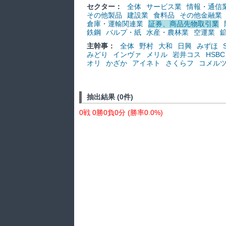
セクター：
全体
サービス業
情報・通信
その他製品
建設業
食料品
その他金融業
倉庫・運輸関連業
証券、商品先物取引業
鉄鋼
パルプ・紙
水産・農林業
空運業
主幹事：
全体
野村
大和
日興
みずほ
みどり
インヴァ
メリル
岩井コス
HSBC
オリ
かざか
アイネト
さくらフ
コメル
抽出結果 (0件)
0戦 0勝0負0分 (勝率0.0%)