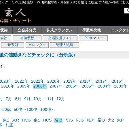
ク・CME日経先物・WTI原油先物・為替(FX)など投資に役立つ情報が満載（玄人グル
主優待
立会外分売
株式クラファン
手数料比較
コンタク
券会社
初値予想
上場観測リスト
IPOサマリー
時系列
カレンダー
管理人戦績
の後の値動きなどチェックに（分析版）
ます。
2023年
2022年
2021年
2020年
2019年
2018年
2017年
2016年
2010年
2009年
2008年
2007年
2006年
2005年
2004年
2003年
月
7月
8月
9月
10月
11月
12月
～50億
50億～100億
100億～
東1
東R
HCG
東S
HCS
名セ
NJS
NJG
札ア
福Q
大2
東P
R
札証