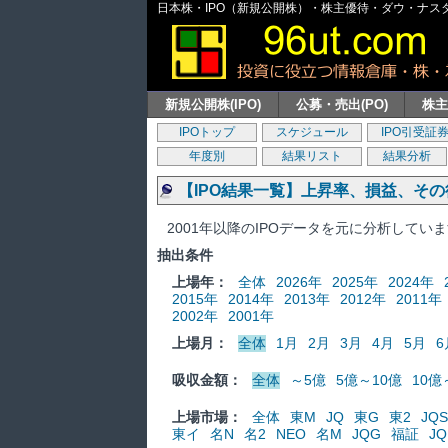
日本株・IPO（新規公開株）・株主優待・ダウ・ナスダッ
新規公開株(IPO)
公募・売出(PO)
株
IPOトップ
スケジュール
IPO引受証
年度別
結果リスト
結果分析
【IPO結果一覧】上昇率、損益、そ
2001年以降のIPOデータを元に分析してい
抽出条件
上場年：
全体
2026年
2025年
2024年
2015年
2014年
2013年
2012年
2011年
2002年
2001年
上場月：
全体
1月
2月
3月
4月
5月
6
吸収金額：
全体
～5億
5億～10億
10億
上場市場：
全体
東M
JQ
東G
東2
JQS
東イ
名N
名2
NEO
名M
JQG
福証
JQ