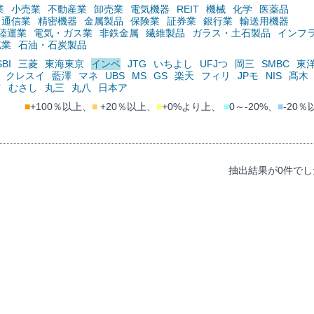
業
小売業
不動産業
卸売業
電気機器
REIT
機械
化学
医薬品
通信業
精密機器
金属製品
保険業
証券業
銀行業
輸送用機器
陸運業
電気・ガス業
非鉄金属
繊維製品
ガラス・土石製品
インフ
鉱業
石油・石炭製品
SBI
三菱
東海東京
インベ
JTG
いちよし
UFJつ
岡三
SMBC
東
クレスイ
藍澤
マネ
UBS
MS
GS
楽天
フィリ
JPモ
NIS
髙木
ツ
むさし
丸三
丸八
日本ア
■
+100％以上、
■
+20％以上、
■
+0%より上、
■
0～-20%、
■
-20％
抽出結果が0件でし