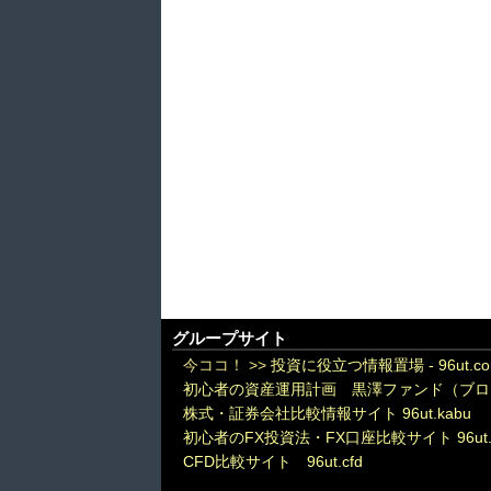
グループサイト
今ココ！ >>
投資に役立つ情報置場 - 96ut.c
初心者の資産運用計画 黒澤ファンド（ブロ
株式・証券会社比較情報サイト 96ut.kabu
初心者のFX投資法・FX口座比較サイト 96ut.
CFD比較サイト 96ut.cfd