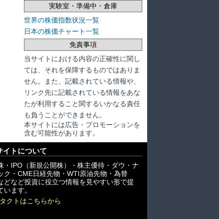
実験室・準備中・倉庫
世界の株価指数状況一覧
日本の株価チャート一覧
免責事項
当サイトにおける内容の正確性に関し
ては、それを保障するものではありま
せん。また、記載されている情報や、
リンク先に記載されている情報をあな
たが利用すること関するいかなる責任
も負うことができません。
本サイトには広告・プロモーションを
含む可能性があります。
サイトについて
株・IPO（新規公開株）・株主優待・ダウ・ナ
ック・CME日経先物・WTI原油先物・為替
X)などなど投資に役立つ情報を見やすい形で提
ています。
タクトはこちらから