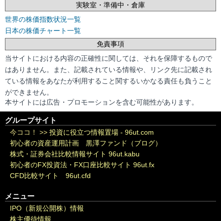
実験室・準備中・倉庫
世界の株価指数状況一覧
日本の株価チャート一覧
免責事項
当サイトにおける内容の正確性に関しては、それを保障するもので
はありません。また、記載されている情報や、リンク先に記載され
ている情報をあなたが利用すること関するいかなる責任も負うこと
ができません。
本サイトには広告・プロモーションを含む可能性があります。
グループサイト
今ココ！ >>
投資に役立つ情報置場 - 96ut.com
初心者の資産運用計画 黒澤ファンド（ブログ）
株式・証券会社比較情報サイト 96ut.kabu
初心者のFX投資法・FX口座比較サイト 96ut.fx
CFD比較サイト 96ut.cfd
メニュー
IPO（新規公開株）情報
株主優待情報