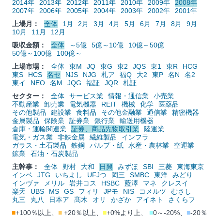
2014年
2013年
2012年
2011年
2010年
2009年
2008年
2007年
2006年
2005年
2004年
2003年
2002年
2001年
上場月：
全体
1月
2月
3月
4月
5月
6月
7月
8月
9月
10月
11月
12月
吸収金額：
全体
～5億
5億～10億
10億～50億
50億～100億
100億～
上場市場：
全体
東M
JQ
東G
東2
JQS
東1
東R
HCG
東S
HCS
名セ
NJS
NJG
札ア
福Q
大2
東P
名N
名2
東イ
NEO
名M
JQG
福証
JQR
札証
セクター：
全体
サービス業
情報・通信業
小売業
不動産業
卸売業
電気機器
REIT
機械
化学
医薬品
その他製品
建設業
食料品
その他金融業
通信業
精密機器
金属製品
保険業
証券業
銀行業
輸送用機器
倉庫・運輸関連業
証券、商品先物取引業
陸運業
電気・ガス業
非鉄金属
繊維製品
インフラ
ガラス・土石製品
鉄鋼
パルプ・紙
水産・農林業
空運業
鉱業
石油・石炭製品
主幹事：
全体
野村
大和
日興
みずほ
SBI
三菱
東海東京
インベ
JTG
いちよし
UFJつ
岡三
SMBC
東洋
みどり
インヴァ
メリル
岩井コス
HSBC
藍澤
マネ
クレスイ
楽天
UBS
MS
GS
フィリ
JPモ
NIS
コメルツ
むさし
丸三
丸八
日本ア
髙木
オリ
かざか
アイネト
さくらフ
■
+100％以上、
■
+20％以上、
■
+0%より上、
■
0～-20%、
■
-20％