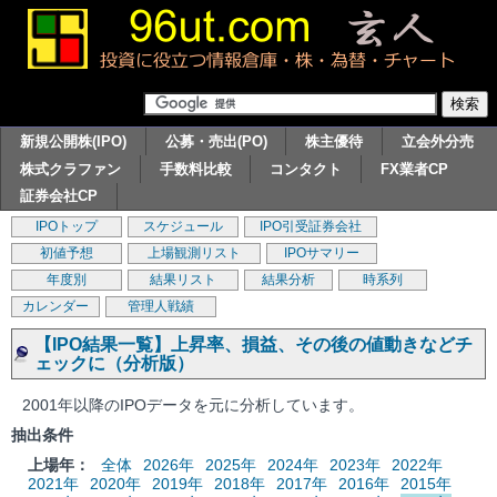
新規公開株(IPO)
公募・売出(PO)
株主優待
立会外分売
株式クラファン
手数料比較
コンタクト
FX業者CP
証券会社CP
IPOトップ
スケジュール
IPO引受証券会社
初値予想
上場観測リスト
IPOサマリー
年度別
結果リスト
結果分析
時系列
カレンダー
管理人戦績
【IPO結果一覧】上昇率、損益、その後の値動きなどチ
ェックに（分析版）
2001年以降のIPOデータを元に分析しています。
抽出条件
上場年：
全体
2026年
2025年
2024年
2023年
2022年
2021年
2020年
2019年
2018年
2017年
2016年
2015年