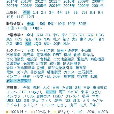
2014年
2013年
2012年
2011年
2010年
2009年
2008年
2007年
2006年
2005年
2004年
2003年
2002年
2001年
上場月：
全体
1月
2月
3月
4月
5月
6月
7月
8月
9月
10月
11月
12月
吸収金額：
全体
～5億
5億～10億
10億～50億
50億～100億
100億～
上場市場：
全体
東M
JQ
東G
東2
JQS
東1
東R
HCG
東S
HCS
名セ
NJS
NJG
札ア
福Q
大2
東P
東イ
名N
名2
NEO
名M
JQG
福証
JQR
札証
セクター：
全体
サービス業
情報・通信業
小売業
不動産業
卸売業
電気機器
REIT
機械
化学
医薬品
その他製品
建設業
食料品
その他金融業
通信業
精密機器
金属製品
保険業
証券業
銀行業
輸送用機器
倉庫・運輸関連業
証券、商品先物取引業
陸運業
電気・ガス業
非鉄金属
繊維製品
ガラス・土石製品
インフラ
鉄鋼
パルプ・紙
水産・農林業
空運業
鉱業
石油・石炭製品
主幹事：
全体
野村
大和
日興
みずほ
SBI
三菱
東海東京
インベ
JTG
いちよし
UFJつ
岡三
SMBC
東洋
みどり
インヴァ
メリル
岩井コス
HSBC
クレスイ
藍澤
マネ
UBS
MS
GS
楽天
フィリ
JPモ
NIS
髙木
オリ
かざか
アイネト
さくらフ
コメルツ
むさし
丸三
丸八
日本ア
■
+100％以上、
■
+20％以上、
■
+0%より上、
■
0～-20%、
■
-20％