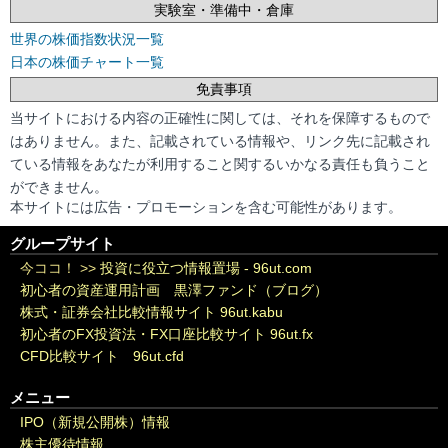
実験室・準備中・倉庫
世界の株価指数状況一覧
日本の株価チャート一覧
免責事項
当サイトにおける内容の正確性に関しては、それを保障するもので
はありません。また、記載されている情報や、リンク先に記載され
ている情報をあなたが利用すること関するいかなる責任も負うこと
ができません。
本サイトには広告・プロモーションを含む可能性があります。
グループサイト
今ココ！ >>
投資に役立つ情報置場 - 96ut.com
初心者の資産運用計画 黒澤ファンド（ブログ）
株式・証券会社比較情報サイト 96ut.kabu
初心者のFX投資法・FX口座比較サイト 96ut.fx
CFD比較サイト 96ut.cfd
メニュー
IPO（新規公開株）情報
株主優待情報