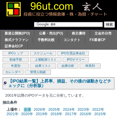
新規公開株(IPO)
公募・売出(PO)
株主優待
立会外分売
株式クラファン
手数料比較
コンタクト
FX業者CP
証券会社CP
IPOトップ
スケジュール
IPO引受証券会社
初値予想
上場観測リスト
IPOサマリー
年度別
結果リスト
結果分析
時系列
カレンダー
管理人戦績
【IPO結果一覧】上昇率、損益、その後の値動きなどチ
ェックに（分析版）
2001年以降のIPOデータを元に分析しています。
抽出条件
上場年：
全体
2026年
2025年
2024年
2023年
2022年
2021年
2020年
2019年
2018年
2017年
2016年
2015年