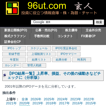
新規公開株(IPO)
公募・売出(PO)
株主優待
立会外分売
株式クラファン
手数料比較
コンタクト
FX業者CP
証券会社CP
IPOトップ
スケジュール
IPO引受証券会社
初値予想
上場観測リスト
IPOサマリー
年度別
結果リスト
結果分析
時系列
カレンダー
管理人戦績
【IPO結果一覧】上昇率、損益、その後の値動きなどチ
ェックに（分析版）
2001年以降のIPOデータを元に分析しています。
抽出条件
上場年：
全体
2026年
2025年
2024年
2023年
2022年
2021年
2020年
2019年
2018年
2017年
2016年
2015年