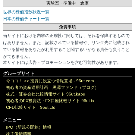
実験室・準備中・倉庫
世界の株価指数状況一覧
日本の株価チャート一覧
免責事項
当サイトにおける内容の正確性に関しては、それを保障するもので
はありません。また、記載されている情報や、リンク先に記載され
ている情報をあなたが利用すること関するいかなる責任も負うこと
ができません。
本サイトには広告・プロモーションを含む可能性があります。
グループサイト
今ココ！ >>
投資に役立つ情報置場 - 96ut.com
初心者の資産運用計画 黒澤ファンド（ブログ）
株式・証券会社比較情報サイト 96ut.kabu
初心者のFX投資法・FX口座比較サイト 96ut.fx
CFD比較サイト 96ut.cfd
メニュー
IPO（新規公開株）情報
株主優待情報