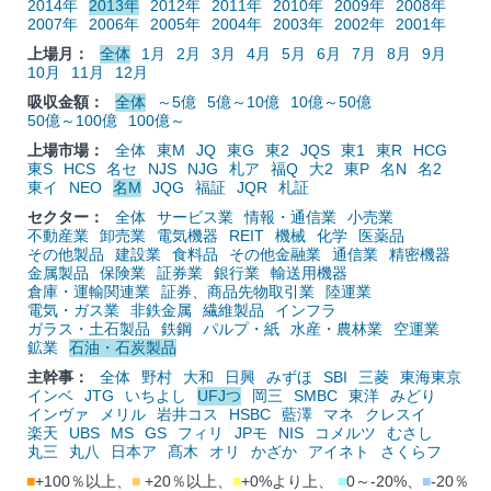
2014年
2013年
2012年
2011年
2010年
2009年
2008年
2007年
2006年
2005年
2004年
2003年
2002年
2001年
上場月：
全体
1月
2月
3月
4月
5月
6月
7月
8月
9月
10月
11月
12月
吸収金額：
全体
～5億
5億～10億
10億～50億
50億～100億
100億～
上場市場：
全体
東M
JQ
東G
東2
JQS
東1
東R
HCG
東S
HCS
名セ
NJS
NJG
札ア
福Q
大2
東P
名N
名2
東イ
NEO
名M
JQG
福証
JQR
札証
セクター：
全体
サービス業
情報・通信業
小売業
不動産業
卸売業
電気機器
REIT
機械
化学
医薬品
その他製品
建設業
食料品
その他金融業
通信業
精密機器
金属製品
保険業
証券業
銀行業
輸送用機器
倉庫・運輸関連業
証券、商品先物取引業
陸運業
電気・ガス業
非鉄金属
繊維製品
インフラ
ガラス・土石製品
鉄鋼
パルプ・紙
水産・農林業
空運業
鉱業
石油・石炭製品
主幹事：
全体
野村
大和
日興
みずほ
SBI
三菱
東海東京
インベ
JTG
いちよし
UFJつ
岡三
SMBC
東洋
みどり
インヴァ
メリル
岩井コス
HSBC
藍澤
マネ
クレスイ
楽天
UBS
MS
GS
フィリ
JPモ
NIS
コメルツ
むさし
丸三
丸八
日本ア
髙木
オリ
かざか
アイネト
さくらフ
■
+100％以上、
■
+20％以上、
■
+0%より上、
■
0～-20%、
■
-20％