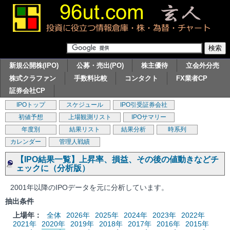
新規公開株(IPO)
公募・売出(PO)
株主優待
立会外分売
株式クラファン
手数料比較
コンタクト
FX業者CP
証券会社CP
IPOトップ
スケジュール
IPO引受証券会社
初値予想
上場観測リスト
IPOサマリー
年度別
結果リスト
結果分析
時系列
カレンダー
管理人戦績
【IPO結果一覧】上昇率、損益、その後の値動きなどチ
ェックに（分析版）
2001年以降のIPOデータを元に分析しています。
抽出条件
上場年：
全体
2026年
2025年
2024年
2023年
2022年
2021年
2020年
2019年
2018年
2017年
2016年
2015年