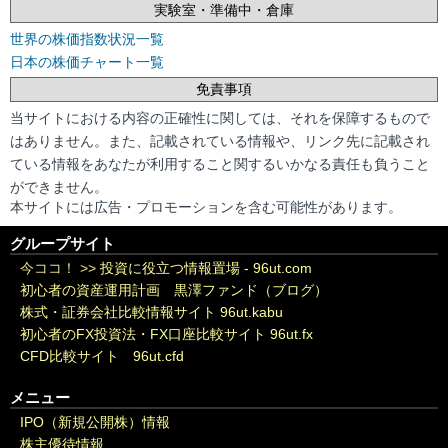
実験室・準備中・倉庫
世界の株価指数状況一覧
日本の株価チャート一覧
免責事項
当サイトにおける内容の正確性に関しては、それを保障するもので
はありません。また、記載されている情報や、リンク先に記載され
ている情報をあなたが利用すること関するいかなる責任も負うこと
ができません。
本サイトには広告・プロモーションを含む可能性があります。
グループサイト
今ココ！ >>
投資に役立つ情報置場 - 96ut.com
初心者の資産運用計画 黒澤ファンド（ブログ）
株式・証券会社比較情報サイト 96ut.kabu
初心者のFX投資法・FX口座比較サイト 96ut.fx
CFD比較サイト 96ut.cfd
メニュー
IPO（新規公開株）情報
株主優待情報