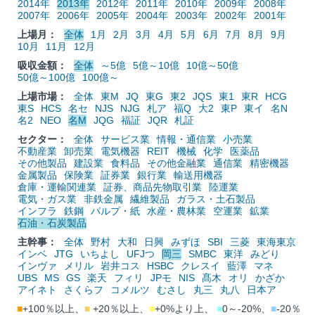
2014年
2013年
2012年
2011年
2010年
2009年
2008年
2007年
2006年
2005年
2004年
2003年
2002年
2001年
上場月：
全体
1月
2月
3月
4月
5月
6月
7月
8月
9月
10月
11月
12月
吸収金額：
全体
～5億
5億～10億
10億～50億
50億～100億
100億～
上場市場：
全体
東M
JQ
東G
東2
JQS
東1
東R
HCG
東S
HCS
名セ
NJS
NJG
札ア
福Q
大2
東P
東イ
名N
名2
NEO
名M
JQG
福証
JQR
札証
セクター：
全体
サービス業
情報・通信業
小売業
不動産業
卸売業
電気機器
REIT
機械
化学
医薬品
その他製品
建設業
食料品
その他金融業
通信業
精密機器
金属製品
保険業
証券業
銀行業
輸送用機器
倉庫・運輸関連業
証券、商品先物取引業
陸運業
電気・ガス業
非鉄金属
繊維製品
ガラス・土石製品
インフラ
鉄鋼
パルプ・紙
水産・農林業
空運業
鉱業
石油・石炭製品
主幹事：
全体
野村
大和
日興
みずほ
SBI
三菱
東海東京
インベ
JTG
いちよし
UFJつ
岡三
SMBC
東洋
みどり
インヴァ
メリル
岩井コス
HSBC
クレスイ
藍澤
マネ
UBS
MS
GS
楽天
フィリ
JPモ
NIS
髙木
オリ
かざか
アイネト
さくらフ
コメルツ
むさし
丸三
丸八
日本ア
■
+100％以上、
■
+20％以上、
■
+0%より上、
■
0～-20%、
■
-20％