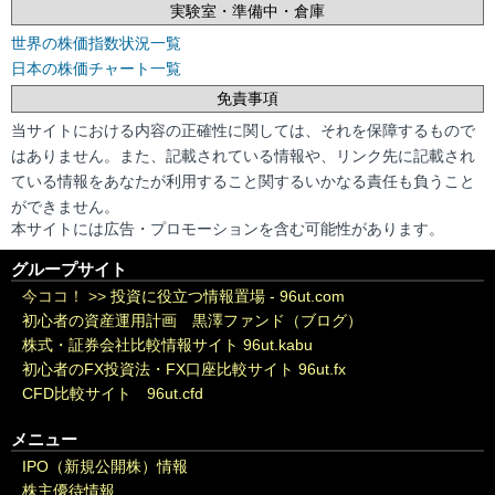
実験室・準備中・倉庫
世界の株価指数状況一覧
日本の株価チャート一覧
免責事項
当サイトにおける内容の正確性に関しては、それを保障するもので
はありません。また、記載されている情報や、リンク先に記載され
ている情報をあなたが利用すること関するいかなる責任も負うこと
ができません。
本サイトには広告・プロモーションを含む可能性があります。
グループサイト
今ココ！ >>
投資に役立つ情報置場 - 96ut.com
初心者の資産運用計画 黒澤ファンド（ブログ）
株式・証券会社比較情報サイト 96ut.kabu
初心者のFX投資法・FX口座比較サイト 96ut.fx
CFD比較サイト 96ut.cfd
メニュー
IPO（新規公開株）情報
株主優待情報