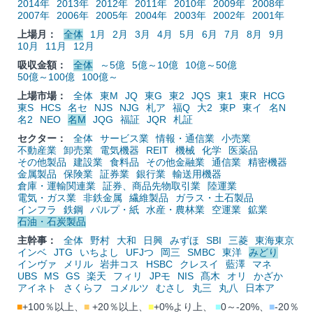
2014年
2013年
2012年
2011年
2010年
2009年
2008年
2007年
2006年
2005年
2004年
2003年
2002年
2001年
上場月：
全体
1月
2月
3月
4月
5月
6月
7月
8月
9月
10月
11月
12月
吸収金額：
全体
～5億
5億～10億
10億～50億
50億～100億
100億～
上場市場：
全体
東M
JQ
東G
東2
JQS
東1
東R
HCG
東S
HCS
名セ
NJS
NJG
札ア
福Q
大2
東P
東イ
名N
名2
NEO
名M
JQG
福証
JQR
札証
セクター：
全体
サービス業
情報・通信業
小売業
不動産業
卸売業
電気機器
REIT
機械
化学
医薬品
その他製品
建設業
食料品
その他金融業
通信業
精密機器
金属製品
保険業
証券業
銀行業
輸送用機器
倉庫・運輸関連業
証券、商品先物取引業
陸運業
電気・ガス業
非鉄金属
繊維製品
ガラス・土石製品
インフラ
鉄鋼
パルプ・紙
水産・農林業
空運業
鉱業
石油・石炭製品
主幹事：
全体
野村
大和
日興
みずほ
SBI
三菱
東海東京
インベ
JTG
いちよし
UFJつ
岡三
SMBC
東洋
みどり
インヴァ
メリル
岩井コス
HSBC
クレスイ
藍澤
マネ
UBS
MS
GS
楽天
フィリ
JPモ
NIS
髙木
オリ
かざか
アイネト
さくらフ
コメルツ
むさし
丸三
丸八
日本ア
■
+100％以上、
■
+20％以上、
■
+0%より上、
■
0～-20%、
■
-20％