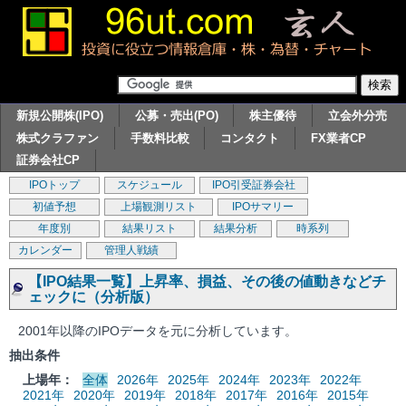
新規公開株(IPO)
公募・売出(PO)
株主優待
立会外分売
株式クラファン
手数料比較
コンタクト
FX業者CP
証券会社CP
IPOトップ
スケジュール
IPO引受証券会社
初値予想
上場観測リスト
IPOサマリー
年度別
結果リスト
結果分析
時系列
カレンダー
管理人戦績
【IPO結果一覧】上昇率、損益、その後の値動きなどチ
ェックに（分析版）
2001年以降のIPOデータを元に分析しています。
抽出条件
上場年：
全体
2026年
2025年
2024年
2023年
2022年
2021年
2020年
2019年
2018年
2017年
2016年
2015年