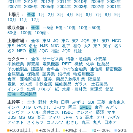
2014年
2013年
2012年
2011年
2010年
2009年
2008年
2007年
2006年
2005年
2004年
2003年
2002年
2001年
上場月：
全体
1月
2月
3月
4月
5月
6月
7月
8月
9月
10月
11月
12月
吸収金額：
全体
～5億
5億～10億
10億～50億
50億～100億
100億～
上場市場：
全体
東M
JQ
東G
東2
JQS
東1
東R
HCG
東S
HCS
名セ
NJS
NJG
札ア
福Q
大2
東P
東イ
名N
名2
NEO
名M
JQG
福証
JQR
札証
セクター：
全体
サービス業
情報・通信業
小売業
不動産業
卸売業
電気機器
REIT
機械
化学
医薬品
その他製品
建設業
食料品
その他金融業
通信業
精密機器
金属製品
保険業
証券業
銀行業
輸送用機器
倉庫・運輸関連業
証券、商品先物取引業
陸運業
電気・ガス業
非鉄金属
繊維製品
ガラス・土石製品
インフラ
鉄鋼
パルプ・紙
水産・農林業
空運業
鉱業
石油・石炭製品
主幹事：
全体
野村
大和
日興
みずほ
SBI
三菱
東海東京
インベ
JTG
いちよし
UFJつ
岡三
SMBC
東洋
みどり
インヴァ
メリル
岩井コス
HSBC
クレスイ
藍澤
マネ
UBS
MS
GS
楽天
フィリ
JPモ
NIS
髙木
オリ
かざか
アイネト
さくらフ
コメルツ
むさし
丸三
丸八
日本ア
■
+100％以上、
■
+20％以上、
■
+0%より上、
■
0～-20%、
■
-20％