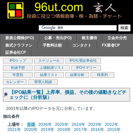
新規公開株(IPO)
公募・売出(PO)
株主優待
立会外分売
株式クラファン
手数料比較
コンタクト
FX業者CP
証券会社CP
IPOトップ
スケジュール
IPO引受証券会社
初値予想
上場観測リスト
IPOサマリー
年度別
結果リスト
結果分析
時系列
カレンダー
管理人戦績
【IPO結果一覧】上昇率、損益、その後の値動きなどチ
ェックに（分析版）
2001年以降のIPOデータを元に分析しています。
抽出条件
上場年：
全体
2026年
2025年
2024年
2023年
2022年
2021年
2020年
2019年
2018年
2017年
2016年
2015年