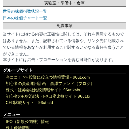
実験室・準備中・倉庫
世界の株価指数状況一覧
日本の株価チャート一覧
免責事項
当サイトにおける内容の正確性に関しては、それを保障するもので
はありません。また、記載されている情報や、リンク先に記載され
ている情報をあなたが利用すること関するいかなる責任も負うこと
ができません。
本サイトには広告・プロモーションを含む可能性があります。
グループサイト
今ココ！ >>
投資に役立つ情報置場 - 96ut.com
初心者の資産運用計画 黒澤ファンド（ブログ）
株式・証券会社比較情報サイト 96ut.kabu
初心者のFX投資法・FX口座比較サイト 96ut.fx
CFD比較サイト 96ut.cfd
メニュー
IPO（新規公開株）情報
株主優待情報