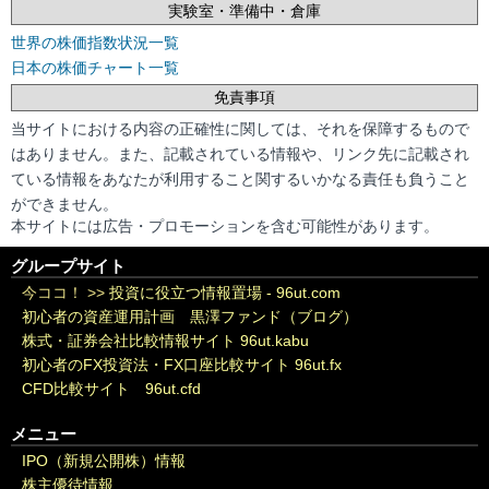
実験室・準備中・倉庫
世界の株価指数状況一覧
日本の株価チャート一覧
免責事項
当サイトにおける内容の正確性に関しては、それを保障するもので
はありません。また、記載されている情報や、リンク先に記載され
ている情報をあなたが利用すること関するいかなる責任も負うこと
ができません。
本サイトには広告・プロモーションを含む可能性があります。
グループサイト
今ココ！ >>
投資に役立つ情報置場 - 96ut.com
初心者の資産運用計画 黒澤ファンド（ブログ）
株式・証券会社比較情報サイト 96ut.kabu
初心者のFX投資法・FX口座比較サイト 96ut.fx
CFD比較サイト 96ut.cfd
メニュー
IPO（新規公開株）情報
株主優待情報