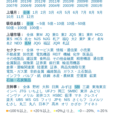
2014年
2013年
2012年
2011年
2010年
2009年
2008年
2007年
2006年
2005年
2004年
2003年
2002年
2001年
上場月：
全体
1月
2月
3月
4月
5月
6月
7月
8月
9月
10月
11月
12月
吸収金額：
全体
～5億
5億～10億
10億～50億
50億～100億
100億～
上場市場：
全体
東M
JQ
東G
東2
JQS
東1
東R
HCG
東S
HCS
名セ
NJS
NJG
札ア
福Q
大2
東P
東イ
名N
名2
NEO
名M
JQG
福証
JQR
札証
セクター：
全体
サービス業
情報・通信業
小売業
不動産業
卸売業
電気機器
REIT
機械
化学
医薬品
その他製品
建設業
食料品
その他金融業
精密機器
通信業
金属製品
保険業
証券業
銀行業
輸送用機器
倉庫・運輸関連業
陸運業
証券、商品先物取引業
電気・ガス業
非鉄金属
繊維製品
ガラス・土石製品
インフラ
パルプ・紙
鉄鋼
水産・農林業
空運業
鉱業
石油・石炭製品
主幹事：
全体
野村
大和
日興
みずほ
SBI
三菱
東海東京
インベ
JTG
いちよし
UFJつ
岡三
SMBC
東洋
みどり
インヴァ
メリル
岩井コス
HSBC
藍澤
マネ
クレスイ
楽天
UBS
MS
GS
フィリ
JPモ
NIS
さくらフ
コメルツ
むさし
丸三
丸八
日本ア
髙木
オリ
かざか
アイネト
■
+100％以上、
■
+20％以上、
■
+0%より上、
■
0～-20%、
■
-20％