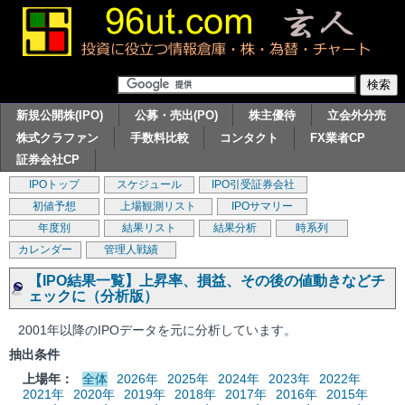
新規公開株(IPO)
公募・売出(PO)
株主優待
立会外分売
株式クラファン
手数料比較
コンタクト
FX業者CP
証券会社CP
IPOトップ
スケジュール
IPO引受証券会社
初値予想
上場観測リスト
IPOサマリー
年度別
結果リスト
結果分析
時系列
カレンダー
管理人戦績
【IPO結果一覧】上昇率、損益、その後の値動きなどチ
ェックに（分析版）
2001年以降のIPOデータを元に分析しています。
抽出条件
上場年：
全体
2026年
2025年
2024年
2023年
2022年
2021年
2020年
2019年
2018年
2017年
2016年
2015年