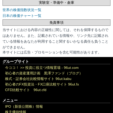
実験室・準備中・倉庫
世界の株価指数状況一覧
日本の株価チャート一覧
免責事項
当サイトにおける内容の正確性に関しては、それを保障するもので
はありません。また、記載されている情報や、リンク先に記載され
ている情報をあなたが利用すること関するいかなる責任も負うこと
ができません。
本サイトには広告・プロモーションを含む可能性があります。
グループサイト
今ココ！ >>
投資に役立つ情報置場 - 96ut.com
初心者の資産運用計画 黒澤ファンド（ブログ）
株式・証券会社比較情報サイト 96ut.kabu
初心者のFX投資法・FX口座比較サイト 96ut.fx
CFD比較サイト 96ut.cfd
メニュー
IPO（新規公開株）情報
株主優待情報