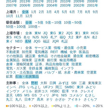
2014年
2013年
2012年
2011年
2010年
2009年
2008年
2007年
2006年
2005年
2004年
2003年
2002年
2001年
上場月：
全体
1月
2月
3月
4月
5月
6月
7月
8月
9月
10月
11月
12月
吸収金額：
全体
～5億
5億～10億
10億～50億
50億～100億
100億～
上場市場：
全体
東M
JQ
東G
東2
JQS
東1
東R
HCG
東S
HCS
名セ
NJS
NJG
札ア
福Q
大2
東P
名N
名2
東イ
NEO
名M
JQG
福証
JQR
札証
セクター：
全体
サービス業
情報・通信業
小売業
不動産業
卸売業
電気機器
REIT
機械
化学
医薬品
その他製品
建設業
食料品
その他金融業
通信業
精密機器
金属製品
保険業
証券業
銀行業
輸送用機器
倉庫・運輸関連業
証券、商品先物取引業
陸運業
電気・ガス業
非鉄金属
繊維製品
インフラ
ガラス・土石製品
鉄鋼
パルプ・紙
水産・農林業
空運業
鉱業
石油・石炭製品
主幹事：
全体
野村
大和
日興
みずほ
SBI
三菱
東海東京
インベ
JTG
いちよし
UFJつ
岡三
SMBC
東洋
みどり
インヴァ
メリル
岩井コス
HSBC
藍澤
マネ
クレスイ
楽天
UBS
MS
GS
フィリ
JPモ
NIS
コメルツ
むさし
丸三
丸八
日本ア
髙木
オリ
かざか
アイネト
さくらフ
■
+100％以上、
■
+20％以上、
■
+0%より上、
■
0～-20%、
■
-20％