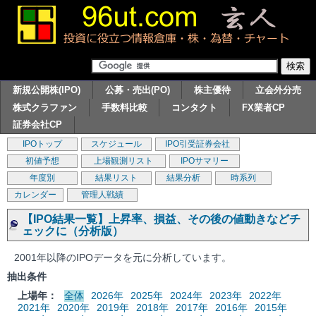
新規公開株(IPO)
公募・売出(PO)
株主優待
立会外分売
株式クラファン
手数料比較
コンタクト
FX業者CP
証券会社CP
IPOトップ
スケジュール
IPO引受証券会社
初値予想
上場観測リスト
IPOサマリー
年度別
結果リスト
結果分析
時系列
カレンダー
管理人戦績
【IPO結果一覧】上昇率、損益、その後の値動きなどチ
ェックに（分析版）
2001年以降のIPOデータを元に分析しています。
抽出条件
上場年：
全体
2026年
2025年
2024年
2023年
2022年
2021年
2020年
2019年
2018年
2017年
2016年
2015年