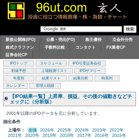
新規公開株(IPO)
公募・売出(PO)
株主優待
立会外分売
株式クラファン
手数料比較
コンタクト
FX業者CP
証券会社CP
IPOトップ
スケジュール
IPO引受証券会社
初値予想
上場観測リスト
IPOサマリー
年度別
結果リスト
結果分析
時系列
カレンダー
管理人戦績
【IPO結果一覧】上昇率、損益、その後の値動きなどチ
ェックに（分析版）
2001年以降のIPOデータを元に分析しています。
抽出条件
上場年：
全体
2026年
2025年
2024年
2023年
2022年
2021年
2020年
2019年
2018年
2017年
2016年
2015年