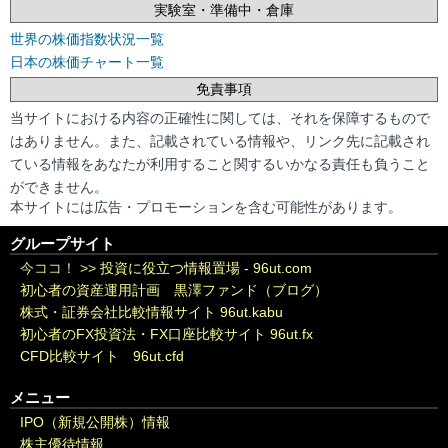
実験室・準備中・倉庫
世界の株価指数状況一覧
日本の株価チャート一覧
免責事項
当サイトにおける内容の正確性に関しては、それを保障するもので
はありません。また、記載されている情報や、リンク先に記載され
ている情報をあなたが利用すること関するいかなる責任も負うこと
ができません。
本サイトには広告・プロモーションを含む可能性があります。
グループサイト
今ココ！ >>
投資に役立つ情報置場 - 96ut.com
初心者の資産運用計画 黒澤ファンド（ブログ）
株式・証券会社比較情報サイト 96ut.kabu
初心者のFX投資法・FX口座比較サイト 96ut.fx
CFD比較サイト 96ut.cfd
メニュー
IPO（新規公開株）情報
株主優待情報