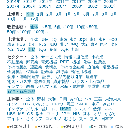
2014年
2013年
2012年
2011年
2010年
2009年
2008年
2007年
2006年
2005年
2004年
2003年
2002年
2001年
上場月：
全体
1月
2月
3月
4月
5月
6月
7月
8月
9月
10月
11月
12月
吸収金額：
全体
～5億
5億～10億
10億～50億
50億～100億
100億～
上場市場：
全体
東M
JQ
東G
東2
JQS
東1
東R
HCG
東S
HCS
名セ
NJS
NJG
札ア
福Q
大2
東P
東イ
名N
名2
NEO
名M
JQG
福証
JQR
札証
セクター：
全体
サービス業
情報・通信業
小売業
不動産業
卸売業
電気機器
REIT
機械
化学
医薬品
その他製品
建設業
食料品
その他金融業
通信業
精密機器
金属製品
保険業
証券業
銀行業
輸送用機器
倉庫・運輸関連業
証券、商品先物取引業
陸運業
電気・ガス業
非鉄金属
繊維製品
ガラス・土石製品
インフラ
鉄鋼
パルプ・紙
水産・農林業
空運業
鉱業
石油・石炭製品
主幹事：
全体
野村
大和
日興
みずほ
SBI
三菱
東海東京
インベ
JTG
いちよし
UFJつ
岡三
SMBC
東洋
みどり
インヴァ
メリル
岩井コス
HSBC
クレスイ
藍澤
マネ
UBS
MS
GS
楽天
フィリ
JPモ
NIS
髙木
オリ
かざか
アイネト
さくらフ
コメルツ
むさし
丸三
丸八
日本ア
■
+100％以上、
■
+20％以上、
■
+0%より上、
■
0～-20%、
■
-20％