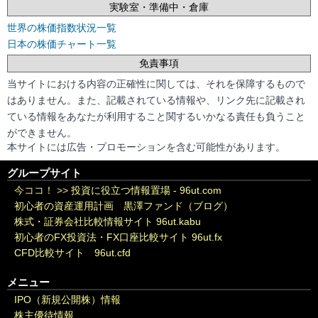
実験室・準備中・倉庫
世界の株価指数状況一覧
日本の株価チャート一覧
免責事項
当サイトにおける内容の正確性に関しては、それを保障するもので
はありません。また、記載されている情報や、リンク先に記載され
ている情報をあなたが利用すること関するいかなる責任も負うこと
ができません。
本サイトには広告・プロモーションを含む可能性があります。
グループサイト
今ココ！ >>
投資に役立つ情報置場 - 96ut.com
初心者の資産運用計画 黒澤ファンド（ブログ）
株式・証券会社比較情報サイト 96ut.kabu
初心者のFX投資法・FX口座比較サイト 96ut.fx
CFD比較サイト 96ut.cfd
メニュー
IPO（新規公開株）情報
株主優待情報