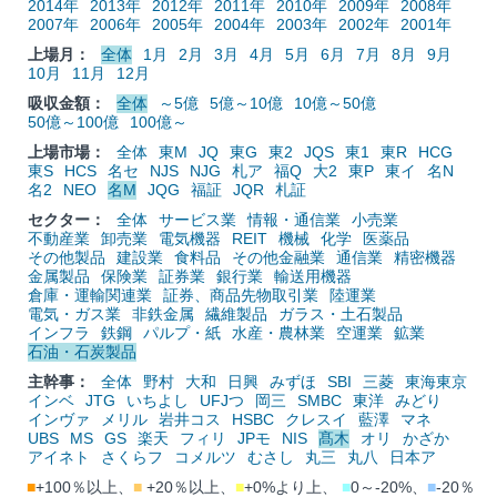
2014年
2013年
2012年
2011年
2010年
2009年
2008年
2007年
2006年
2005年
2004年
2003年
2002年
2001年
上場月：
全体
1月
2月
3月
4月
5月
6月
7月
8月
9月
10月
11月
12月
吸収金額：
全体
～5億
5億～10億
10億～50億
50億～100億
100億～
上場市場：
全体
東M
JQ
東G
東2
JQS
東1
東R
HCG
東S
HCS
名セ
NJS
NJG
札ア
福Q
大2
東P
東イ
名N
名2
NEO
名M
JQG
福証
JQR
札証
セクター：
全体
サービス業
情報・通信業
小売業
不動産業
卸売業
電気機器
REIT
機械
化学
医薬品
その他製品
建設業
食料品
その他金融業
通信業
精密機器
金属製品
保険業
証券業
銀行業
輸送用機器
倉庫・運輸関連業
証券、商品先物取引業
陸運業
電気・ガス業
非鉄金属
繊維製品
ガラス・土石製品
インフラ
鉄鋼
パルプ・紙
水産・農林業
空運業
鉱業
石油・石炭製品
主幹事：
全体
野村
大和
日興
みずほ
SBI
三菱
東海東京
インベ
JTG
いちよし
UFJつ
岡三
SMBC
東洋
みどり
インヴァ
メリル
岩井コス
HSBC
クレスイ
藍澤
マネ
UBS
MS
GS
楽天
フィリ
JPモ
NIS
髙木
オリ
かざか
アイネト
さくらフ
コメルツ
むさし
丸三
丸八
日本ア
■
+100％以上、
■
+20％以上、
■
+0%より上、
■
0～-20%、
■
-20％