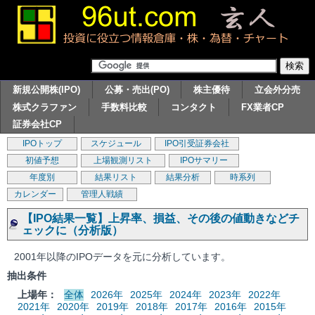
新規公開株(IPO)
公募・売出(PO)
株主優待
立会外分売
株式クラファン
手数料比較
コンタクト
FX業者CP
証券会社CP
IPOトップ
スケジュール
IPO引受証券会社
初値予想
上場観測リスト
IPOサマリー
年度別
結果リスト
結果分析
時系列
カレンダー
管理人戦績
【IPO結果一覧】上昇率、損益、その後の値動きなどチ
ェックに（分析版）
2001年以降のIPOデータを元に分析しています。
抽出条件
上場年：
全体
2026年
2025年
2024年
2023年
2022年
2021年
2020年
2019年
2018年
2017年
2016年
2015年