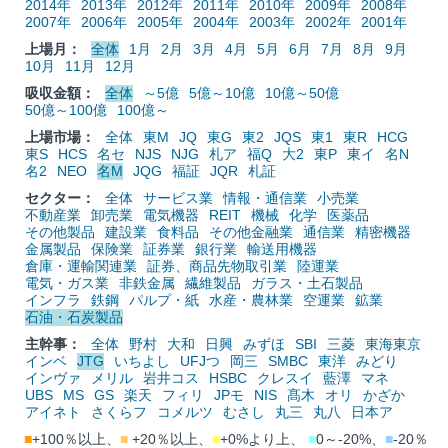
2014年
2013年
2012年
2011年
2010年
2009年
2008年
2007年
2006年
2005年
2004年
2003年
2002年
2001年
上場月：
全体
1月
2月
3月
4月
5月
6月
7月
8月
9月
10月
11月
12月
吸収金額：
全体
～5億
5億～10億
10億～50億
50億～100億
100億～
上場市場：
全体
東M
JQ
東G
東2
JQS
東1
東R
HCG
東S
HCS
名セ
NJS
NJG
札ア
福Q
大2
東P
東イ
名N
名2
NEO
名M
JQG
福証
JQR
札証
セクター：
全体
サービス業
情報・通信業
小売業
不動産業
卸売業
電気機器
REIT
機械
化学
医薬品
その他製品
建設業
食料品
その他金融業
通信業
精密機器
金属製品
保険業
証券業
銀行業
輸送用機器
倉庫・運輸関連業
証券、商品先物取引業
陸運業
電気・ガス業
非鉄金属
繊維製品
ガラス・土石製品
インフラ
鉄鋼
パルプ・紙
水産・農林業
空運業
鉱業
石油・石炭製品
主幹事：
全体
野村
大和
日興
みずほ
SBI
三菱
東海東京
インベ
JTG
いちよし
UFJつ
岡三
SMBC
東洋
みどり
インヴァ
メリル
岩井コス
HSBC
クレスイ
藍澤
マネ
UBS
MS
GS
楽天
フィリ
JPモ
NIS
髙木
オリ
かざか
アイネト
さくらフ
コメルツ
むさし
丸三
丸八
日本ア
■
+100％以上、
■
+20％以上、
■
+0%より上、
■
0～-20%、
■
-20％