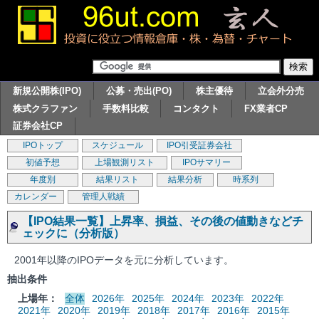
新規公開株(IPO)
公募・売出(PO)
株主優待
立会外分売
株式クラファン
手数料比較
コンタクト
FX業者CP
証券会社CP
IPOトップ
スケジュール
IPO引受証券会社
初値予想
上場観測リスト
IPOサマリー
年度別
結果リスト
結果分析
時系列
カレンダー
管理人戦績
【IPO結果一覧】上昇率、損益、その後の値動きなどチ
ェックに（分析版）
2001年以降のIPOデータを元に分析しています。
抽出条件
上場年：
全体
2026年
2025年
2024年
2023年
2022年
2021年
2020年
2019年
2018年
2017年
2016年
2015年