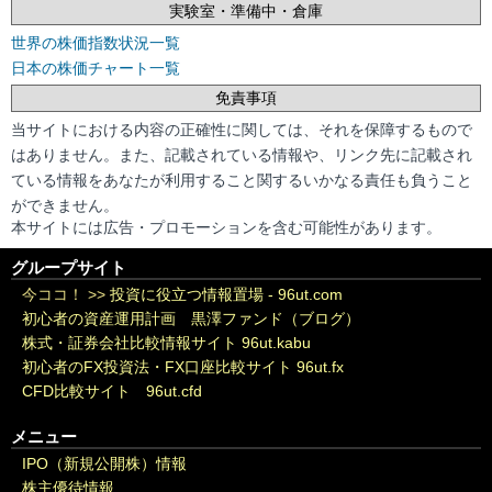
実験室・準備中・倉庫
世界の株価指数状況一覧
日本の株価チャート一覧
免責事項
当サイトにおける内容の正確性に関しては、それを保障するもので
はありません。また、記載されている情報や、リンク先に記載され
ている情報をあなたが利用すること関するいかなる責任も負うこと
ができません。
本サイトには広告・プロモーションを含む可能性があります。
グループサイト
今ココ！ >>
投資に役立つ情報置場 - 96ut.com
初心者の資産運用計画 黒澤ファンド（ブログ）
株式・証券会社比較情報サイト 96ut.kabu
初心者のFX投資法・FX口座比較サイト 96ut.fx
CFD比較サイト 96ut.cfd
メニュー
IPO（新規公開株）情報
株主優待情報