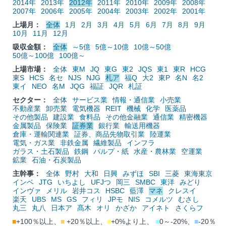
2014年
2013年
2012年
2011年
2010年
2009年
2008年
2007年
2006年
2005年
2004年
2003年
2002年
2001年
上場月：
全体
1月
2月
3月
4月
5月
6月
7月
8月
9月
10月
11月
12月
吸収金額：
全体
～5億
5億～10億
10億～50億
50億～100億
100億～
上場市場：
全体
東M
JQ
東G
東2
JQS
東1
東R
HCG
東S
HCS
名セ
NJS
NJG
札ア
福Q
大2
東P
名N
名2
東イ
NEO
名M
JQG
福証
JQR
札証
セクター：
全体
サービス業
情報・通信業
小売業
不動産業
卸売業
電気機器
REIT
機械
化学
医薬品
その他製品
建設業
食料品
その他金融業
通信業
精密機器
金属製品
保険業
証券業
銀行業
輸送用機器
倉庫・運輸関連業
証券、商品先物取引業
陸運業
電気・ガス業
非鉄金属
繊維製品
インフラ
ガラス・土石製品
鉄鋼
パルプ・紙
水産・農林業
空運業
鉱業
石油・石炭製品
主幹事：
全体
野村
大和
日興
みずほ
SBI
三菱
東海東京
インベ
JTG
いちよし
UFJつ
岡三
SMBC
東洋
みどり
インヴァ
メリル
岩井コス
HSBC
藍澤
マネ
クレスイ
楽天
UBS
MS
GS
フィリ
JPモ
NIS
コメルツ
むさし
丸三
丸八
日本ア
髙木
オリ
かざか
アイネト
さくらフ
■
+100％以上、
■
+20％以上、
■
+0%より上、
■
0～-20%、
■
-20％