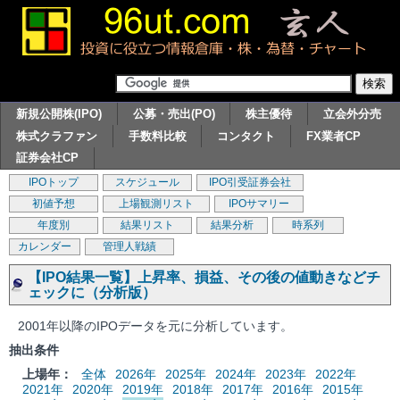
新規公開株(IPO)
公募・売出(PO)
株主優待
立会外分売
株式クラファン
手数料比較
コンタクト
FX業者CP
証券会社CP
IPOトップ
スケジュール
IPO引受証券会社
初値予想
上場観測リスト
IPOサマリー
年度別
結果リスト
結果分析
時系列
カレンダー
管理人戦績
【IPO結果一覧】上昇率、損益、その後の値動きなどチ
ェックに（分析版）
2001年以降のIPOデータを元に分析しています。
抽出条件
上場年：
全体
2026年
2025年
2024年
2023年
2022年
2021年
2020年
2019年
2018年
2017年
2016年
2015年