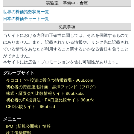
実験室・準備中・倉庫
世界の株価指数状況一覧
日本の株価チャート一覧
免責事項
当サイトにおける内容の正確性に関しては、それを保障するもので
はありません。また、記載されている情報や、リンク先に記載され
ている情報をあなたが利用すること関するいかなる責任も負うこと
ができません。
本サイトには広告・プロモーションを含む可能性があります。
グループサイト
今ココ！ >>
投資に役立つ情報置場 - 96ut.com
初心者の資産運用計画 黒澤ファンド（ブログ）
株式・証券会社比較情報サイト 96ut.kabu
初心者のFX投資法・FX口座比較サイト 96ut.fx
CFD比較サイト 96ut.cfd
メニュー
IPO（新規公開株）情報
株主優待情報