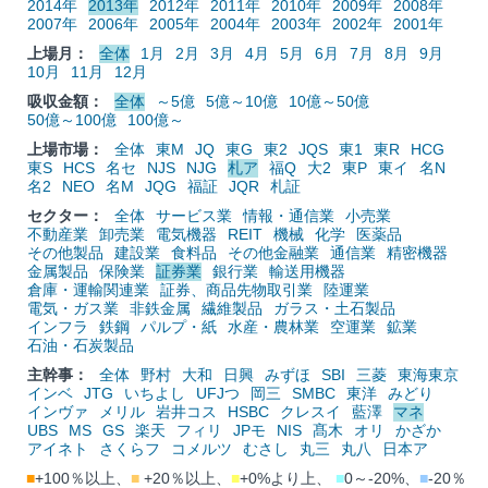
2014年
2013年
2012年
2011年
2010年
2009年
2008年
2007年
2006年
2005年
2004年
2003年
2002年
2001年
上場月：
全体
1月
2月
3月
4月
5月
6月
7月
8月
9月
10月
11月
12月
吸収金額：
全体
～5億
5億～10億
10億～50億
50億～100億
100億～
上場市場：
全体
東M
JQ
東G
東2
JQS
東1
東R
HCG
東S
HCS
名セ
NJS
NJG
札ア
福Q
大2
東P
東イ
名N
名2
NEO
名M
JQG
福証
JQR
札証
セクター：
全体
サービス業
情報・通信業
小売業
不動産業
卸売業
電気機器
REIT
機械
化学
医薬品
その他製品
建設業
食料品
その他金融業
通信業
精密機器
金属製品
保険業
証券業
銀行業
輸送用機器
倉庫・運輸関連業
証券、商品先物取引業
陸運業
電気・ガス業
非鉄金属
繊維製品
ガラス・土石製品
インフラ
鉄鋼
パルプ・紙
水産・農林業
空運業
鉱業
石油・石炭製品
主幹事：
全体
野村
大和
日興
みずほ
SBI
三菱
東海東京
インベ
JTG
いちよし
UFJつ
岡三
SMBC
東洋
みどり
インヴァ
メリル
岩井コス
HSBC
クレスイ
藍澤
マネ
UBS
MS
GS
楽天
フィリ
JPモ
NIS
髙木
オリ
かざか
アイネト
さくらフ
コメルツ
むさし
丸三
丸八
日本ア
■
+100％以上、
■
+20％以上、
■
+0%より上、
■
0～-20%、
■
-20％