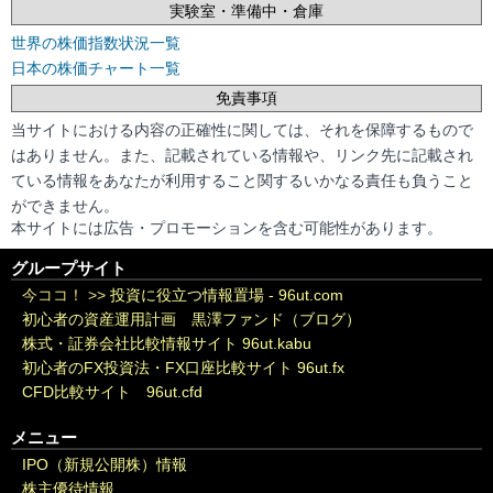
実験室・準備中・倉庫
世界の株価指数状況一覧
日本の株価チャート一覧
免責事項
当サイトにおける内容の正確性に関しては、それを保障するもので
はありません。また、記載されている情報や、リンク先に記載され
ている情報をあなたが利用すること関するいかなる責任も負うこと
ができません。
本サイトには広告・プロモーションを含む可能性があります。
グループサイト
今ココ！ >>
投資に役立つ情報置場 - 96ut.com
初心者の資産運用計画 黒澤ファンド（ブログ）
株式・証券会社比較情報サイト 96ut.kabu
初心者のFX投資法・FX口座比較サイト 96ut.fx
CFD比較サイト 96ut.cfd
メニュー
IPO（新規公開株）情報
株主優待情報