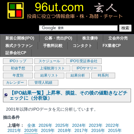
新規公開株(IPO)
公募・売出(PO)
株主優待
立会外分売
株式クラファン
手数料比較
コンタクト
FX業者CP
証券会社CP
IPOトップ
スケジュール
IPO引受証券会社
初値予想
上場観測リスト
IPOサマリー
年度別
結果リスト
結果分析
時系列
カレンダー
管理人戦績
【IPO結果一覧】上昇率、損益、その後の値動きなどチ
ェックに（分析版）
2001年以降のIPOデータを元に分析しています。
抽出条件
上場年：
全体
2026年
2025年
2024年
2023年
2022年
2021年
2020年
2019年
2018年
2017年
2016年
2015年