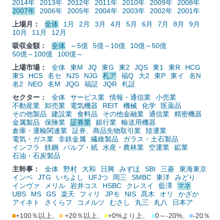
2014年
2013年
2012年
2011年
2010年
2009年
2008年
2007年
2006年
2005年
2004年
2003年
2002年
2001年
上場月：
全体
1月
2月
3月
4月
5月
6月
7月
8月
9月
10月
11月
12月
吸収金額：
全体
～5億
5億～10億
10億～50億
50億～100億
100億～
上場市場：
全体
東M
JQ
東G
東2
JQS
東1
東R
HCG
東S
HCS
名セ
NJS
NJG
札ア
福Q
大2
東P
東イ
名N
名2
NEO
名M
JQG
福証
JQR
札証
セクター：
全体
サービス業
情報・通信業
小売業
不動産業
卸売業
電気機器
REIT
機械
化学
医薬品
その他製品
建設業
食料品
その他金融業
通信業
精密機器
金属製品
保険業
証券業
銀行業
輸送用機器
倉庫・運輸関連業
証券、商品先物取引業
陸運業
電気・ガス業
非鉄金属
繊維製品
ガラス・土石製品
インフラ
鉄鋼
パルプ・紙
水産・農林業
空運業
鉱業
石油・石炭製品
主幹事：
全体
野村
大和
日興
みずほ
SBI
三菱
東海東京
インベ
JTG
いちよし
UFJつ
岡三
SMBC
東洋
みどり
インヴァ
メリル
岩井コス
HSBC
クレスイ
藍澤
マネ
UBS
MS
GS
楽天
フィリ
JPモ
NIS
髙木
オリ
かざか
アイネト
さくらフ
コメルツ
むさし
丸三
丸八
日本ア
■
+100％以上、
■
+20％以上、
■
+0%より上、
■
0～-20%、
■
-20％