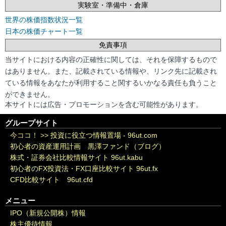
実験室・準備中・倉庫
世界の株価指数状況一覧
日本の株価チャート一覧
免責事項
当サイトにおける内容の正確性に関しては、それを保障するもので
はありません。また、記載されている情報や、リンク先に記載され
ている情報をあなたが利用すること関するいかなる責任も負うこと
ができません。
本サイトには広告・プロモーションを含む可能性があります。
グループサイト
今ココ！ >>
投資に役立つ情報置場 - 96ut.com
初心者の資産運用計画 黒澤ファンド（ブログ）
株式・証券会社比較情報サイト 96ut.kabu
初心者のFX投資法・FX口座比較サイト 96ut.fx
CFD比較サイト 96ut.cfd
メニュー
IPO（新規公開株）情報
株主優待情報