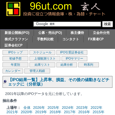
新規公開株(IPO)
公募・売出(PO)
株主優待
立会外分売
株式クラファン
手数料比較
コンタクト
FX業者CP
証券会社CP
IPOトップ
スケジュール
IPO引受証券会社
初値予想
上場観測リスト
IPOサマリー
年度別
結果リスト
結果分析
時系列
カレンダー
管理人戦績
【IPO結果一覧】上昇率、損益、その後の値動きなどチ
ェックに（分析版）
2001年以降のIPOデータを元に分析しています。
抽出条件
上場年：
全体
2026年
2025年
2024年
2023年
2022年
2021年
2020年
2019年
2018年
2017年
2016年
2015年