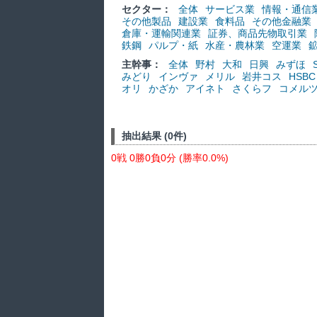
セクター：
全体
サービス業
情報・通信
その他製品
建設業
食料品
その他金融業
倉庫・運輸関連業
証券、商品先物取引業
鉄鋼
パルプ・紙
水産・農林業
空運業
主幹事：
全体
野村
大和
日興
みずほ
みどり
インヴァ
メリル
岩井コス
HSBC
オリ
かざか
アイネト
さくらフ
コメル
抽出結果 (0件)
0戦 0勝0負0分 (勝率0.0%)