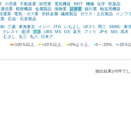
業
小売業
不動産業
卸売業
電気機器
REIT
機械
化学
医薬品
通信業
精密機器
金属製品
保険業
証券業
銀行業
輸送用機器
陸運業
電気・ガス業
非鉄金属
繊維製品
ガラス・土石製品
インフ
鉱業
石油・石炭製品
SBI
三菱
東海東京
インベ
JTG
いちよし
UFJつ
岡三
SMBC
東
クレスイ
藍澤
マネ
UBS
MS
GS
楽天
フィリ
JPモ
NIS
髙木
ツ
むさし
丸三
丸八
日本ア
■
+100％以上、
■
+20％以上、
■
+0%より上、
■
0～-20%、
■
-20％
抽出結果が0件でし