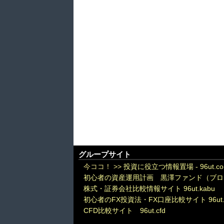
グループサイト
今ココ！ >>
投資に役立つ情報置場 - 96ut.c
初心者の資産運用計画 黒澤ファンド（ブロ
株式・証券会社比較情報サイト 96ut.kabu
初心者のFX投資法・FX口座比較サイト 96ut.
CFD比較サイト 96ut.cfd