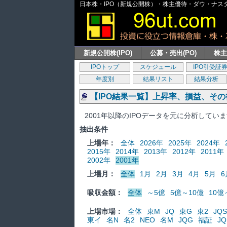
日本株・IPO（新規公開株）・株主優待・ダウ・ナスダッ
新規公開株(IPO)
公募・売出(PO)
株
IPOトップ
スケジュール
IPO引受証
年度別
結果リスト
結果分析
【IPO結果一覧】上昇率、損益、そ
2001年以降のIPOデータを元に分析してい
抽出条件
上場年：
全体
2026年
2025年
2024年
2015年
2014年
2013年
2012年
2011年
2002年
2001年
上場月：
全体
1月
2月
3月
4月
5月
6
吸収金額：
全体
～5億
5億～10億
10億
上場市場：
全体
東M
JQ
東G
東2
JQS
東イ
名N
名2
NEO
名M
JQG
福証
JQ