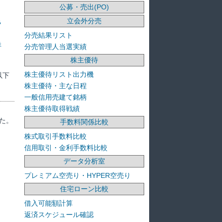
公募・売出(PO)
立会外分売
ラ
分売結果リスト
洋
分売管理人当選実績
株主優待
株主優待リスト出力機
以下
株主優待・主な日程
一般信用売建て銘柄
株主優待取得戦績
た。
手数料関係比較
株式取引手数料比較
信用取引・金利手数料比較
データ分析室
プレミアム空売り・HYPER空売り
住宅ローン比較
借入可能額計算
返済スケジュール確認