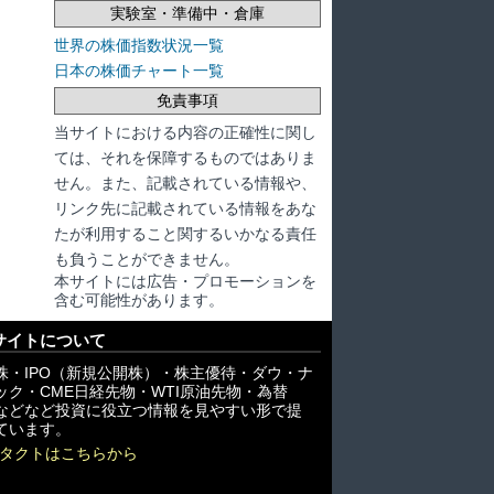
実験室・準備中・倉庫
世界の株価指数状況一覧
日本の株価チャート一覧
免責事項
当サイトにおける内容の正確性に関し
ては、それを保障するものではありま
せん。また、記載されている情報や、
リンク先に記載されている情報をあな
たが利用すること関するいかなる責任
も負うことができません。
本サイトには広告・プロモーションを
含む可能性があります。
サイトについて
株・IPO（新規公開株）・株主優待・ダウ・ナ
ック・CME日経先物・WTI原油先物・為替
X)などなど投資に役立つ情報を見やすい形で提
ています。
タクトはこちらから