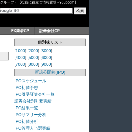
ープ）【投資に役立つ情報置場 - 96ut.com】
ト
FX業者CP
証券会社CP
個別株リスト
[
1000
] [
2000
] [
3000
]
[
4000
] [
5000
] [
6000
]
[
7000
] [
8000
] [
9000
]
新規公開株(IPO)
IPOスケジュール
IPO初値予想
IPO引受証券会社一覧
証券会社別引受実績
IPO結果一覧
IPOサマリー分析
IPO初値分析
IPO管理人当選実績