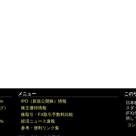
メニュー
この
om
IPO（新規公開株）情報
日本
グ）
株主優待情報
スダ
(F
株取引・FX取引手数料比較
供し
fx
経済ニュース速報
コン
参考・便利リンク集