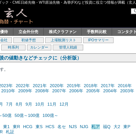
ク・CME日経先物・WTI原油先物・為替(FX)など投資に役立つ情報が満載（玄人グル
主優待
立会外分売
株式クラファン
手数料比較
コンタク
券会社
初値予想
上場観測リスト
IPOサマリー
時系列
カレンダー
管理人戦績
の後の値動きなどチェックに（分析版）
ます。
2023年
2022年
2021年
2020年
2019年
2018年
2017年
2016年
2010年
2009年
2008年
2007年
2006年
2005年
2004年
2003年
月
7月
8月
9月
10月
11月
12月
～50億
50億～100億
100億～
東1
東R
HCG
東S
HCS
名セ
NJS
NJG
札ア
福Q
大2
東P
R
札証