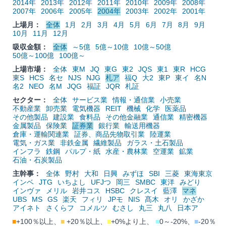
2014年
2013年
2012年
2011年
2010年
2009年
2008年
2007年
2006年
2005年
2004年
2003年
2002年
2001年
上場月：
全体
1月
2月
3月
4月
5月
6月
7月
8月
9月
10月
11月
12月
吸収金額：
全体
～5億
5億～10億
10億～50億
50億～100億
100億～
上場市場：
全体
東M
JQ
東G
東2
JQS
東1
東R
HCG
東S
HCS
名セ
NJS
NJG
札ア
福Q
大2
東P
東イ
名N
名2
NEO
名M
JQG
福証
JQR
札証
セクター：
全体
サービス業
情報・通信業
小売業
不動産業
卸売業
電気機器
REIT
機械
化学
医薬品
その他製品
建設業
食料品
その他金融業
通信業
精密機器
金属製品
保険業
証券業
銀行業
輸送用機器
倉庫・運輸関連業
証券、商品先物取引業
陸運業
電気・ガス業
非鉄金属
繊維製品
ガラス・土石製品
インフラ
鉄鋼
パルプ・紙
水産・農林業
空運業
鉱業
石油・石炭製品
主幹事：
全体
野村
大和
日興
みずほ
SBI
三菱
東海東京
インベ
JTG
いちよし
UFJつ
岡三
SMBC
東洋
みどり
インヴァ
メリル
岩井コス
HSBC
クレスイ
藍澤
マネ
UBS
MS
GS
楽天
フィリ
JPモ
NIS
髙木
オリ
かざか
アイネト
さくらフ
コメルツ
むさし
丸三
丸八
日本ア
■
+100％以上、
■
+20％以上、
■
+0%より上、
■
0～-20%、
■
-20％