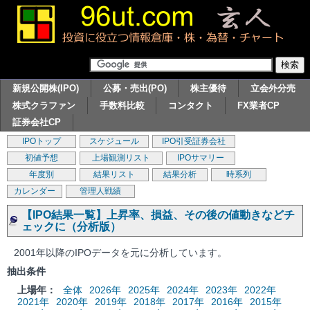
新規公開株(IPO)
公募・売出(PO)
株主優待
立会外分売
株式クラファン
手数料比較
コンタクト
FX業者CP
証券会社CP
IPOトップ
スケジュール
IPO引受証券会社
初値予想
上場観測リスト
IPOサマリー
年度別
結果リスト
結果分析
時系列
カレンダー
管理人戦績
【IPO結果一覧】上昇率、損益、その後の値動きなどチ
ェックに（分析版）
2001年以降のIPOデータを元に分析しています。
抽出条件
上場年：
全体
2026年
2025年
2024年
2023年
2022年
2021年
2020年
2019年
2018年
2017年
2016年
2015年