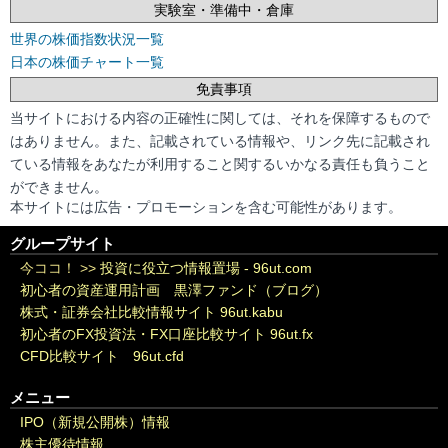
実験室・準備中・倉庫
世界の株価指数状況一覧
日本の株価チャート一覧
免責事項
当サイトにおける内容の正確性に関しては、それを保障するもので
はありません。また、記載されている情報や、リンク先に記載され
ている情報をあなたが利用すること関するいかなる責任も負うこと
ができません。
本サイトには広告・プロモーションを含む可能性があります。
グループサイト
今ココ！ >>
投資に役立つ情報置場 - 96ut.com
初心者の資産運用計画 黒澤ファンド（ブログ）
株式・証券会社比較情報サイト 96ut.kabu
初心者のFX投資法・FX口座比較サイト 96ut.fx
CFD比較サイト 96ut.cfd
メニュー
IPO（新規公開株）情報
株主優待情報