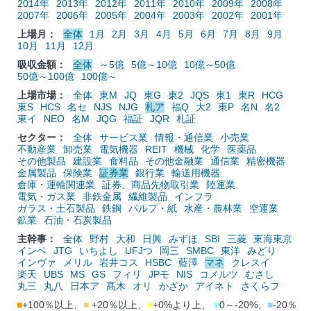
2014年
2013年
2012年
2011年
2010年
2009年
2008年
2007年
2006年
2005年
2004年
2003年
2002年
2001年
上場月：
全体
1月
2月
3月
4月
5月
6月
7月
8月
9月
10月
11月
12月
吸収金額：
全体
～5億
5億～10億
10億～50億
50億～100億
100億～
上場市場：
全体
東M
JQ
東G
東2
JQS
東1
東R
HCG
東S
HCS
名セ
NJS
NJG
札ア
福Q
大2
東P
名N
名2
東イ
NEO
名M
JQG
福証
JQR
札証
セクター：
全体
サービス業
情報・通信業
小売業
不動産業
卸売業
電気機器
REIT
機械
化学
医薬品
その他製品
建設業
食料品
その他金融業
通信業
精密機器
金属製品
保険業
証券業
銀行業
輸送用機器
倉庫・運輸関連業
証券、商品先物取引業
陸運業
電気・ガス業
非鉄金属
繊維製品
インフラ
ガラス・土石製品
鉄鋼
パルプ・紙
水産・農林業
空運業
鉱業
石油・石炭製品
主幹事：
全体
野村
大和
日興
みずほ
SBI
三菱
東海東京
インベ
JTG
いちよし
UFJつ
岡三
SMBC
東洋
みどり
インヴァ
メリル
岩井コス
HSBC
藍澤
マネ
クレスイ
楽天
UBS
MS
GS
フィリ
JPモ
NIS
コメルツ
むさし
丸三
丸八
日本ア
髙木
オリ
かざか
アイネト
さくらフ
■
+100％以上、
■
+20％以上、
■
+0%より上、
■
0～-20%、
■
-20％