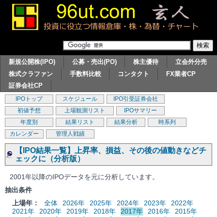
新規公開株(IPO)
公募・売出(PO)
株主優待
立会外分売
株式クラファン
手数料比較
コンタクト
FX業者CP
証券会社CP
IPOトップ
スケジュール
IPO引受証券会社
初値予想
上場観測リスト
IPOサマリー
年度別
結果リスト
結果分析
時系列
カレンダー
管理人戦績
【IPO結果一覧】上昇率、損益、その後の値動きなどチ
ェックに（分析版）
2001年以降のIPOデータを元に分析しています。
抽出条件
上場年：
全体
2026年
2025年
2024年
2023年
2022年
2021年
2020年
2019年
2018年
2017年
2016年
2015年