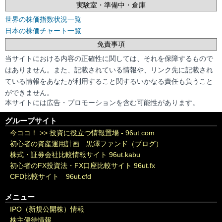
実験室・準備中・倉庫
世界の株価指数状況一覧
日本の株価チャート一覧
免責事項
当サイトにおける内容の正確性に関しては、それを保障するもので
はありません。また、記載されている情報や、リンク先に記載され
ている情報をあなたが利用すること関するいかなる責任も負うこと
ができません。
本サイトには広告・プロモーションを含む可能性があります。
グループサイト
今ココ！ >>
投資に役立つ情報置場 - 96ut.com
初心者の資産運用計画 黒澤ファンド（ブログ）
株式・証券会社比較情報サイト 96ut.kabu
初心者のFX投資法・FX口座比較サイト 96ut.fx
CFD比較サイト 96ut.cfd
メニュー
IPO（新規公開株）情報
株主優待情報