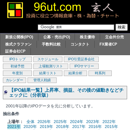
新規公開株(IPO)
公募・売出(PO)
株主優待
立会外分売
株式クラファン
手数料比較
コンタクト
FX業者CP
証券会社CP
IPOトップ
スケジュール
IPO引受証券会社
初値予想
上場観測リスト
IPOサマリー
年度別
結果リスト
結果分析
時系列
カレンダー
管理人戦績
【IPO結果一覧】上昇率、損益、その後の値動きなどチ
ェックに（分析版）
2001年以降のIPOデータを元に分析しています。
抽出条件
上場年：
全体
2026年
2025年
2024年
2023年
2022年
2021年
2020年
2019年
2018年
2017年
2016年
2015年