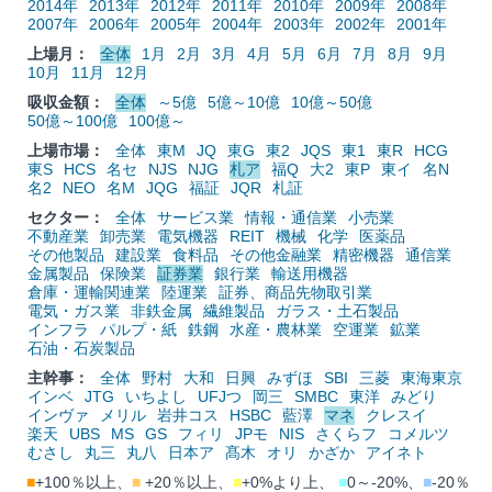
2014年
2013年
2012年
2011年
2010年
2009年
2008年
2007年
2006年
2005年
2004年
2003年
2002年
2001年
上場月：
全体
1月
2月
3月
4月
5月
6月
7月
8月
9月
10月
11月
12月
吸収金額：
全体
～5億
5億～10億
10億～50億
50億～100億
100億～
上場市場：
全体
東M
JQ
東G
東2
JQS
東1
東R
HCG
東S
HCS
名セ
NJS
NJG
札ア
福Q
大2
東P
東イ
名N
名2
NEO
名M
JQG
福証
JQR
札証
セクター：
全体
サービス業
情報・通信業
小売業
不動産業
卸売業
電気機器
REIT
機械
化学
医薬品
その他製品
建設業
食料品
その他金融業
精密機器
通信業
金属製品
保険業
証券業
銀行業
輸送用機器
倉庫・運輸関連業
陸運業
証券、商品先物取引業
電気・ガス業
非鉄金属
繊維製品
ガラス・土石製品
インフラ
パルプ・紙
鉄鋼
水産・農林業
空運業
鉱業
石油・石炭製品
主幹事：
全体
野村
大和
日興
みずほ
SBI
三菱
東海東京
インベ
JTG
いちよし
UFJつ
岡三
SMBC
東洋
みどり
インヴァ
メリル
岩井コス
HSBC
藍澤
マネ
クレスイ
楽天
UBS
MS
GS
フィリ
JPモ
NIS
さくらフ
コメルツ
むさし
丸三
丸八
日本ア
髙木
オリ
かざか
アイネト
■
+100％以上、
■
+20％以上、
■
+0%より上、
■
0～-20%、
■
-20％