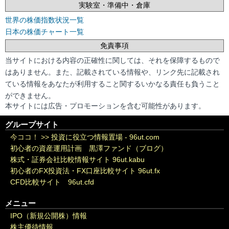
実験室・準備中・倉庫
世界の株価指数状況一覧
日本の株価チャート一覧
免責事項
当サイトにおける内容の正確性に関しては、それを保障するもので
はありません。また、記載されている情報や、リンク先に記載され
ている情報をあなたが利用すること関するいかなる責任も負うこと
ができません。
本サイトには広告・プロモーションを含む可能性があります。
グループサイト
今ココ！ >>
投資に役立つ情報置場 - 96ut.com
初心者の資産運用計画 黒澤ファンド（ブログ）
株式・証券会社比較情報サイト 96ut.kabu
初心者のFX投資法・FX口座比較サイト 96ut.fx
CFD比較サイト 96ut.cfd
メニュー
IPO（新規公開株）情報
株主優待情報