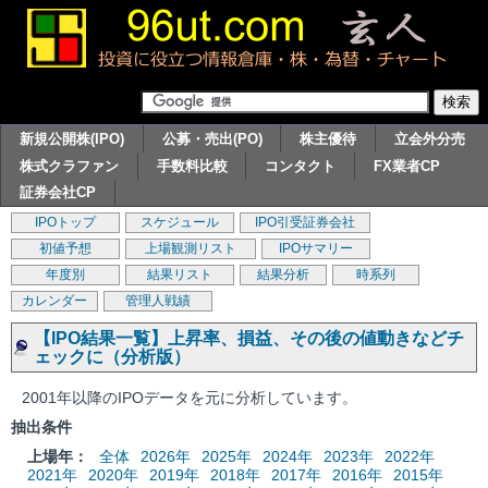
新規公開株(IPO)
公募・売出(PO)
株主優待
立会外分売
株式クラファン
手数料比較
コンタクト
FX業者CP
証券会社CP
IPOトップ
スケジュール
IPO引受証券会社
初値予想
上場観測リスト
IPOサマリー
年度別
結果リスト
結果分析
時系列
カレンダー
管理人戦績
【IPO結果一覧】上昇率、損益、その後の値動きなどチ
ェックに（分析版）
2001年以降のIPOデータを元に分析しています。
抽出条件
上場年：
全体
2026年
2025年
2024年
2023年
2022年
2021年
2020年
2019年
2018年
2017年
2016年
2015年