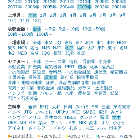
2014年
2013年
2012年
2011年
2010年
2009年
2008年
2007年
2006年
2005年
2004年
2003年
2002年
2001年
上場月：
全体
1月
2月
3月
4月
5月
6月
7月
8月
9月
10月
11月
12月
吸収金額：
全体
～5億
5億～10億
10億～50億
50億～100億
100億～
上場市場：
全体
東M
JQ
東G
東2
JQS
東1
東R
HCG
東S
HCS
名セ
NJS
NJG
札ア
福Q
大2
東P
東イ
名N
名2
NEO
名M
JQG
福証
JQR
札証
セクター：
全体
サービス業
情報・通信業
小売業
不動産業
卸売業
電気機器
REIT
機械
化学
医薬品
その他製品
建設業
食料品
その他金融業
通信業
精密機器
金属製品
保険業
証券業
銀行業
輸送用機器
倉庫・運輸関連業
証券、商品先物取引業
陸運業
電気・ガス業
非鉄金属
繊維製品
ガラス・土石製品
インフラ
鉄鋼
パルプ・紙
水産・農林業
空運業
鉱業
石油・石炭製品
主幹事：
全体
野村
大和
日興
みずほ
SBI
三菱
東海東京
インベ
JTG
いちよし
UFJつ
岡三
SMBC
東洋
みどり
インヴァ
メリル
岩井コス
HSBC
クレスイ
藍澤
マネ
UBS
MS
GS
楽天
フィリ
JPモ
NIS
髙木
オリ
かざか
アイネト
さくらフ
コメルツ
むさし
丸三
丸八
日本ア
■
+100％以上、
■
+20％以上、
■
+0%より上、
■
0～-20%、
■
-20％