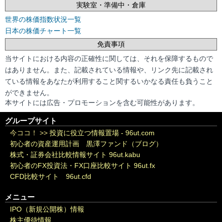
実験室・準備中・倉庫
世界の株価指数状況一覧
日本の株価チャート一覧
免責事項
当サイトにおける内容の正確性に関しては、それを保障するもので
はありません。また、記載されている情報や、リンク先に記載され
ている情報をあなたが利用すること関するいかなる責任も負うこと
ができません。
本サイトには広告・プロモーションを含む可能性があります。
グループサイト
今ココ！ >>
投資に役立つ情報置場 - 96ut.com
初心者の資産運用計画 黒澤ファンド（ブログ）
株式・証券会社比較情報サイト 96ut.kabu
初心者のFX投資法・FX口座比較サイト 96ut.fx
CFD比較サイト 96ut.cfd
メニュー
IPO（新規公開株）情報
株主優待情報