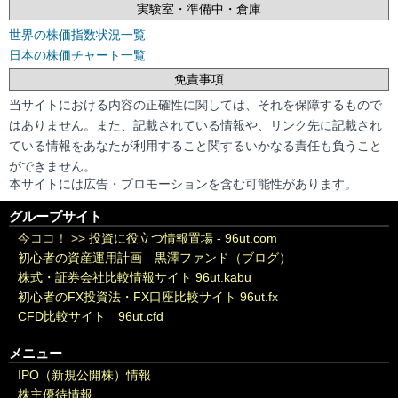
実験室・準備中・倉庫
世界の株価指数状況一覧
日本の株価チャート一覧
免責事項
当サイトにおける内容の正確性に関しては、それを保障するもので
はありません。また、記載されている情報や、リンク先に記載され
ている情報をあなたが利用すること関するいかなる責任も負うこと
ができません。
本サイトには広告・プロモーションを含む可能性があります。
グループサイト
今ココ！ >>
投資に役立つ情報置場 - 96ut.com
初心者の資産運用計画 黒澤ファンド（ブログ）
株式・証券会社比較情報サイト 96ut.kabu
初心者のFX投資法・FX口座比較サイト 96ut.fx
CFD比較サイト 96ut.cfd
メニュー
IPO（新規公開株）情報
株主優待情報