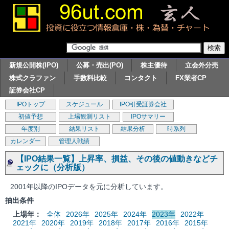
新規公開株(IPO)
公募・売出(PO)
株主優待
立会外分売
株式クラファン
手数料比較
コンタクト
FX業者CP
証券会社CP
IPOトップ
スケジュール
IPO引受証券会社
初値予想
上場観測リスト
IPOサマリー
年度別
結果リスト
結果分析
時系列
カレンダー
管理人戦績
【IPO結果一覧】上昇率、損益、その後の値動きなどチ
ェックに（分析版）
2001年以降のIPOデータを元に分析しています。
抽出条件
上場年：
全体
2026年
2025年
2024年
2023年
2022年
2021年
2020年
2019年
2018年
2017年
2016年
2015年