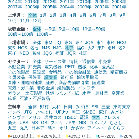
2014年
2013年
2012年
2011年
2010年
2009年
2008年
2007年
2006年
2005年
2004年
2003年
2002年
2001年
上場月：
全体
1月
2月
3月
4月
5月
6月
7月
8月
9月
10月
11月
12月
吸収金額：
全体
～5億
5億～10億
10億～50億
50億～100億
100億～
上場市場：
全体
東M
JQ
東G
東2
JQS
東1
東R
HCG
東S
HCS
名セ
NJS
NJG
札ア
福Q
大2
東P
名N
名2
東イ
NEO
名M
JQG
福証
JQR
札証
セクター：
全体
サービス業
情報・通信業
小売業
不動産業
卸売業
電気機器
REIT
機械
化学
医薬品
その他製品
建設業
食料品
その他金融業
通信業
精密機器
金属製品
保険業
証券業
銀行業
輸送用機器
倉庫・運輸関連業
証券、商品先物取引業
陸運業
電気・ガス業
非鉄金属
繊維製品
インフラ
ガラス・土石製品
鉄鋼
パルプ・紙
水産・農林業
空運業
鉱業
石油・石炭製品
主幹事：
全体
野村
大和
日興
みずほ
SBI
三菱
東海東京
インベ
JTG
いちよし
UFJつ
岡三
SMBC
東洋
みどり
インヴァ
メリル
岩井コス
HSBC
藍澤
マネ
クレスイ
楽天
UBS
MS
GS
フィリ
JPモ
NIS
コメルツ
むさし
丸三
丸八
日本ア
髙木
オリ
かざか
アイネト
さくらフ
■
+100％以上、
■
+20％以上、
■
+0%より上、
■
0～-20%、
■
-20％