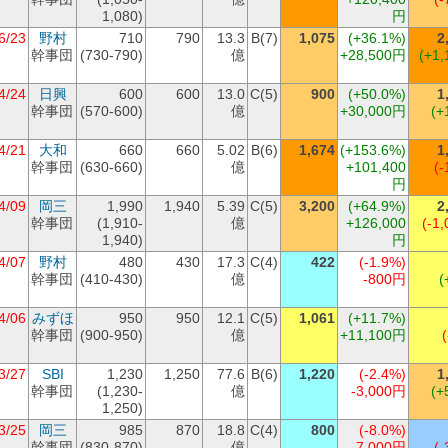
1,080)
円
6/23
野村
710
790
13.3
B(7)
1,075
(+36.1%)
2
幹事団
(730-790)
億
+28,500円
(+1,
4/24
日興
600
600
13.0
C(5)
900
(+50.0%)
1
幹事団
(570-600)
億
+30,000円
(+
4/21
大和
660
660
5.02
B(6)
1,674
(+153.6%)
1
幹事団
(630-660)
億
+101,400
(-
円
4/09
岡三
1,990
1,940
5.39
C(5)
3,200
(+64.9%)
2
幹事団
(1,910-
億
+126,000
(-1,
1,940)
円
4/07
野村
480
430
17.3
C(4)
422
(-1.9%)
幹事団
(410-430)
億
-800円
(
4/06
みずほ
950
950
12.1
C(5)
1,061
(+11.7%)
幹事団
(900-950)
億
+11,100円
3/27
SBI
1,230
1,250
77.6
B(6)
1,220
(-2.4%)
1
幹事団
(1,230-
億
-3,000円
(+
1,250)
3/25
岡三
985
870
18.8
C(4)
800
(-8.0%)
幹事団
(830-870)
億
-7,000円
(-