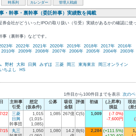
時系列
カレンダー
管理人戦績
幹事・幹事・裏幹事（委託幹事）実績数を掲載
証券会社がどういったIPOの取り扱い（引受）実績があるかの確認に使
幹事（裏幹事）などです。
2023年
2022年
2021年
2020年
2019年
2018年
2017年
2016年
2010年
2009年
2008年
2007年
2006年
2005年
2004年
2003年
ム
野村
大和
日興
みずほ
三菱
岡三
東海東京
岡三オンライン
いちよし
HS
1件目から100件目までを表示
次のペ
日
主幹事
想定
公募
吸収
評価
初値
(上昇率)
現
引受
(仮条件)
金額
損益
(差
7/22
三菱
1,015
1,085
267億
C(5)
1,009
(-7.0%)
日興
(1,015-
-7,600円
幹事団
1,085)
7/15
丸三
1,050
1,080
14.2
B(6)
2,284
(+111.5%)
1
幹事団
(1,050-
億
+120,400
(-