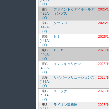
(Y)
東S
ファイントゥデイホールデ
2025/1
[420A]
ィングス
(Y)
東G
クラシコ
2025/1
[442A]
(Y)
東G
ＮＥ
2025/1
[441A]
(Y)
東G
ＢＪＣ
2025/1
[440A]
(Y)
東G
インフキュリオン
2025/1
[438A]
(Y)
東G
サイバーソリューションズ
2025/1
[436A]
(Y)
東G
ユーソナー
2025/1
[431A]
(Y)
東S
ライオン事務器
2025/1
[423A]