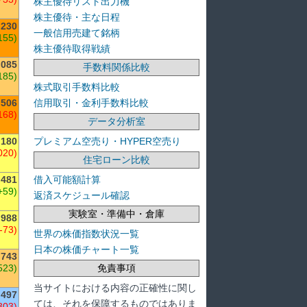
株主優待リスト出力機
株主優待・主な日程
,230
一般信用売建て銘柄
155)
株主優待取得戦績
,085
手数料関係比較
185)
株式取引手数料比較
信用取引・金利手数料比較
,506
168)
データ分析室
プレミアム空売り・HYPER空売り
,180
020)
住宅ローン比較
借入可能額計算
481
+59)
返済スケジュール確認
実験室・準備中・倉庫
988
(-73)
世界の株価指数状況一覧
日本の株価チャート一覧
,743
免責事項
523)
当サイトにおける内容の正確性に関し
497
ては、それを保障するものではありま
303)