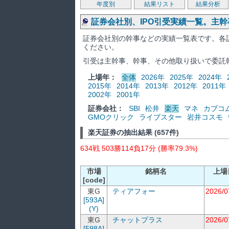
年度別
結果リスト
結果分析
証券会社別、IPO引受実績一覧。主
証券会社別の幹事などの実績一覧表です。各
ください。
引受は主幹事、幹事、その他取り扱いで委託
上場年：
全体
2026年
2025年
2024年
2015年
2014年
2013年
2012年
2011年
2002年
2001年
証券会社：
SBI
松井
楽天
マネ
カブコ
GMOクリック
ライブスター
岩井コスモ
楽天証券の抽出結果 (657件)
634戦 503勝114負17分 (勝率79.3%)
市場
銘柄名
上場
[code]
東G
ティアフォー
2026/0
[593A]
(Y)
東G
チャットプラス
2026/0
[598A]