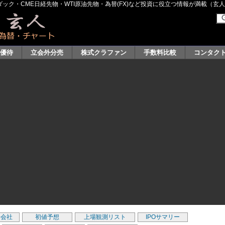
ク・CME日経先物・WTI原油先物・為替(FX)など投資に役立つ情報が満載（玄人グル
主優待
立会外分売
株式クラファン
手数料比較
コンタク
券会社
初値予想
上場観測リスト
IPOサマリー