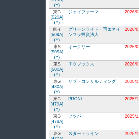
(Y)
東G
ジェイファーマ
2026/0
[520A]
(Y)
東イ
グリーンライト・再エネイ
2026/0
[509A]
ンフラ投資法人
(Y)
東S
ギークリー
2026/0
[505A]
(Y)
東S
ＴＯブックス
2026/0
[500A]
(Y)
東G
リブ・コンサルティング
2025/1
[480A]
(Y)
東G
PRONI
2025/1
[479A]
(Y)
東G
フツパー
2025/1
[478A]
(Y)
東G
スタートライン
2025/1
[477A]