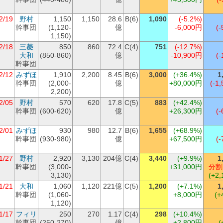
2/19
野村
1,150
1,150
28.6
B(6)
1,090
(-5.2%)
幹事団
(1,120-
億
-6,000円
(-
1,150)
2/18
三菱
850
860
72.4
C(4)
751
(-12.7%)
大和
(850-860)
億
-10,900円
(-
幹事団
2/12
みずほ
1,910
2,200
8.45
B(6)
3,000
(+36.4%)
1
幹事団
(2,000-
億
+80,000円
(-1,
2,200)
2/05
野村
570
620
17.8
C(5)
883
(+42.4%)
幹事団
(600-620)
億
+26,300円
(-
2/01
みずほ
930
980
12.7
B(6)
1,655
(+68.9%)
幹事団
(930-980)
億
+67,500円
(-
1/27
野村
2,920
3,130
204億
C(4)
3,440
(+9.9%)
1
幹事団
(3,000-
+31,000円
分割
3,130)
(+2,
1/21
大和
1,060
1,120
221億
C(5)
1,200
(+7.1%)
1
幹事団
(1,060-
+8,000円
(+
1,120)
1/17
フィリ
250
270
1.17
C(4)
298
(+10.4%)
幹事団
(250-270)
億
+2,800円
(