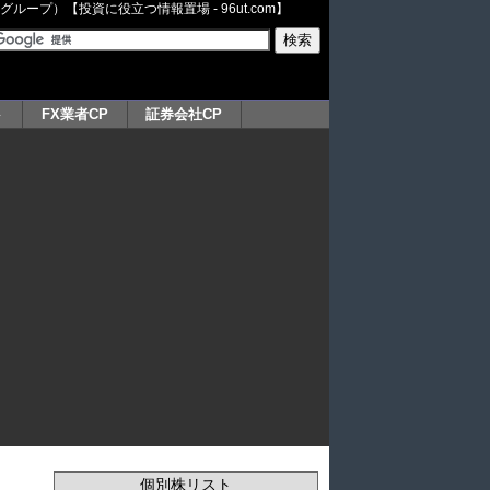
ープ）【投資に役立つ情報置場 - 96ut.com】
ト
FX業者CP
証券会社CP
個別株リスト