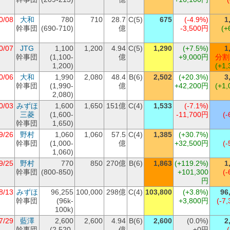
0/08
大和
780
710
28.7
C(5)
675
(-4.9%)
1
幹事団
(690-710)
億
-3,500円
(+
0/07
JTG
1,100
1,200
4.94
C(5)
1,290
(+7.5%)
1
幹事団
(1,100-
億
+9,000円
分割
1,200)
(+1,
0/06
大和
1,990
2,080
48.4
B(6)
2,502
(+20.3%)
3
幹事団
(1,990-
億
+42,200円
(+1,
2,080)
0/03
みずほ
1,600
1,650
151億
C(4)
1,533
(-7.1%)
三菱
(1,600-
-11,700円
(-
幹事団
1,650)
9/26
野村
1,060
1,060
57.5
C(4)
1,385
(+30.7%)
幹事団
(1,000-
億
+32,500円
(-
1,060)
9/25
野村
770
850
270億
B(6)
1,863
(+119.2%)
1
幹事団
(800-850)
+101,300
(-
円
8/13
みずほ
96,255
100,000
298億
C(4)
103,800
(+3.8%)
96
幹事団
(96k-
+3,800円
(-7,
100k)
7/29
藍澤
2,600
2,600
4.94
B(6)
2,600
(0.0%)
2
幹事団
(2,520-
億
±0円