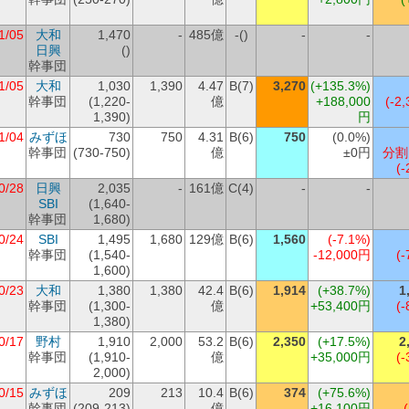
1/05
大和
1,470
-
485億
-()
-
-
日興
()
幹事団
1/05
大和
1,030
1,390
4.47
B(7)
3,270
(+135.3%)
幹事団
(1,220-
億
+188,000
(-2,
1,390)
円
1/04
みずほ
730
750
4.31
B(6)
750
(0.0%)
幹事団
(730-750)
億
±0円
分割
(-
0/28
日興
2,035
-
161億
C(4)
-
-
SBI
(1,640-
幹事団
1,680)
0/24
SBI
1,495
1,680
129億
B(6)
1,560
(-7.1%)
幹事団
(1,540-
-12,000円
(-
1,600)
0/23
大和
1,380
1,380
42.4
B(6)
1,914
(+38.7%)
1
幹事団
(1,300-
億
+53,400円
(-
1,380)
0/17
野村
1,910
2,000
53.2
B(6)
2,350
(+17.5%)
2
幹事団
(1,910-
億
+35,000円
(-
2,000)
0/15
みずほ
209
213
10.4
B(6)
374
(+75.6%)
幹事団
(209-213)
億
+16,100円