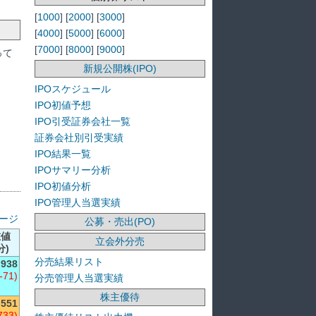
[
1000
] [
2000
] [
3000
]
[
4000
] [
5000
] [
6000
]
[
7000
] [
8000
] [
9000
]
って
新規公開株(IPO)
IPOスケジュール
IPO初値予想
IPO引受証券会社一覧
証券会社別引受実績
IPO結果一覧
IPOサマリー分析
IPO初値分析
IPO管理人当選実績
ージ
公募・売出(PO)
在値
立会外分売
分)
分売結果リスト
938
(-71)
分売管理人当選実績
株主優待
,551
733)