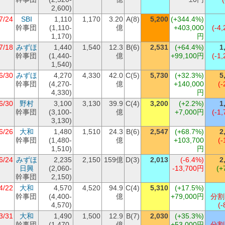
2,600)
7/24
SBI
1,110
1,170
3.20
A(8)
5,200
(+344.4%)
幹事団
(1,110-
億
+403,000
(-4,
1,170)
円
7/18
みずほ
1,440
1,540
12.3
B(6)
2,531
(+64.4%)
1
幹事団
(1,440-
億
+99,100円
(-1,
1,540)
6/30
みずほ
4,270
4,330
42.0
C(5)
5,730
(+32.3%)
5
幹事団
(4,270-
億
+140,000
(-
4,330)
円
6/30
野村
3,100
3,130
39.9
C(4)
3,200
(+2.2%)
1
幹事団
(3,100-
億
+7,000円
(-1,
3,130)
6/26
大和
1,480
1,510
24.3
B(6)
2,547
(+68.7%)
2
幹事団
(1,480-
億
+103,700
(-
1,510)
円
6/24
みずほ
2,235
2,150
159億
D(3)
2,013
(-6.4%)
2
日興
(2,060-
-13,700円
(+
幹事団
2,150)
4/22
大和
4,570
4,520
94.9
C(4)
5,310
(+17.5%)
幹事団
(4,400-
億
+79,000円
分割
4,570)
(-
3/31
大和
1,490
1,500
12.9
B(7)
2,030
(+35.3%)
幹事団
(1,470-
億
+53,000円
分割