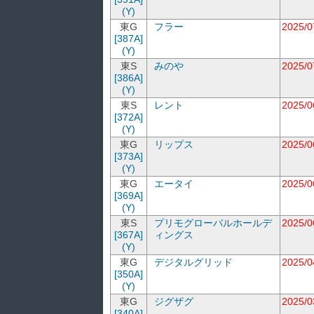
(Y)
東G
フラー
2025/0
[387A]
(Y)
東S
みのや
2025/0
[386A]
(Y)
東S
レント
2025/0
[372A]
(Y)
東G
リップス
2025/0
[373A]
(Y)
東G
エータイ
2025/0
[369A]
(Y)
東S
プリモグローバルホールデ
2025/0
[367A]
ィングス
(Y)
東G
デジタルグリッド
2025/0
[350A]
(Y)
東G
ジグザグ
2025/0
[340A]