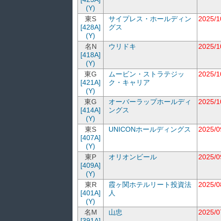
(Y)
東S
サイプレス・ホールディン
2025/1
[428A]
グス
(Y)
名N
ウリドキ
2025/1
[418A]
(Y)
東G
ムービン・ストラテジッ
2025/1
[421A]
ク・キャリア
(Y)
東G
オーバーラップホールディ
2025/1
[414A]
ングス
(Y)
東S
UNICONホールディングス
2025/0
[407A]
(Y)
東P
オリオンビール
2025/0
[409A]
(Y)
東R
霞ヶ関ホテルリート投資法
2025/0
[401A]
人
(Y)
名M
山忠
2025/0
[391A]