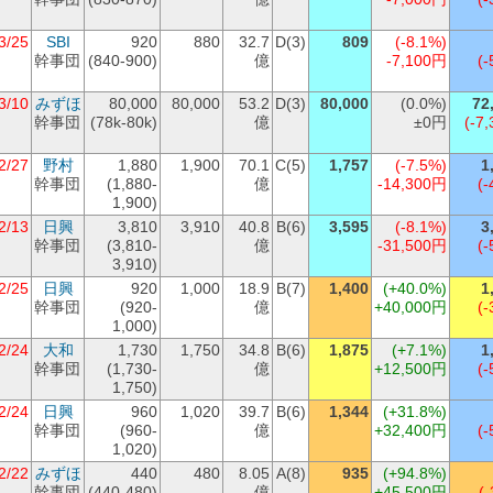
3/25
SBI
920
880
32.7
D(3)
809
(-8.1%)
幹事団
(840-900)
億
-7,100円
(-
3/10
みずほ
80,000
80,000
53.2
D(3)
80,000
(0.0%)
72
幹事団
(78k-80k)
億
±0円
(-7,
2/27
野村
1,880
1,900
70.1
C(5)
1,757
(-7.5%)
1
幹事団
(1,880-
億
-14,300円
(-
1,900)
2/13
日興
3,810
3,910
40.8
B(6)
3,595
(-8.1%)
3
幹事団
(3,810-
億
-31,500円
(-
3,910)
2/25
日興
920
1,000
18.9
B(7)
1,400
(+40.0%)
1
幹事団
(920-
億
+40,000円
(-
1,000)
2/24
大和
1,730
1,750
34.8
B(6)
1,875
(+7.1%)
1
幹事団
(1,730-
億
+12,500円
(-
1,750)
2/24
日興
960
1,020
39.7
B(6)
1,344
(+31.8%)
幹事団
(960-
億
+32,400円
(-
1,020)
2/22
みずほ
440
480
8.05
A(8)
935
(+94.8%)
幹事団
(440-480)
億
+45,500円
(-