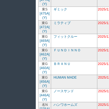
(Y)
東S
ギミック
2025/1
[475A]
(Y)
東G
ミラティブ
2025/1
[472A]
(Y)
東G
フィットクルー
2025/1
[469A]
(Y)
東G
ＦＵＮＤＩＮＮＯ
2025/1
[462A]
(Y)
東G
ＢＲＡＮＵ
2025/1
[460A]
(Y)
東G
HUMAN MADE
2025/1
[456A]
(Y)
東G
ノースサンド
2025/1
[446A]
(Y)
名N
ハンワホームズ
2025/1
[275A]