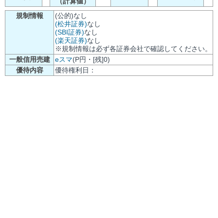
（計算値）
規制情報
(公的)なし
(松井証券)
なし
(SBI証券)
なし
(楽天証券)
なし
※規制情報は必ず各証券会社で確認してください。
一般信用売建
eスマ
(P円・[残]0)
優待内容
優待権利日：