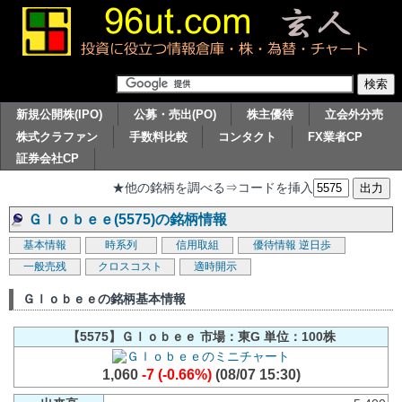
新規公開株(IPO)
公募・売出(PO)
株主優待
立会外分売
株式クラファン
手数料比較
コンタクト
FX業者CP
証券会社CP
★他の銘柄を調べる⇒コードを挿入
Ｇｌｏｂｅｅ(5575)の銘柄情報
基本情報
時系列
信用取組
優待情報
逆日歩
一般売残
クロスコスト
適時開示
Ｇｌｏｂｅｅの銘柄基本情報
【5575】Ｇｌｏｂｅｅ 市場：東G 単位：100株
1,060
-7 (-0.66%)
(08/07 15:30)