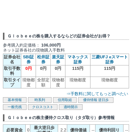
Ｇｌｏｂｅｅの株を購入するならどの証券会社がお得？
参考購入約定価格：
106,000円
ネット証券各社の現物購入手数料
証券会社
SBI証
松井証
楽天証
マネックス
三菱UFJ eスマート
名
券
券
券
証券
証券
取引手数
0円
0円
0円
115円
115円
料
取引タイ
現物都
全部定
現物都
現物都度
現物都度
プ
度
額
度
⇒手数料に関してもっと調べたい
基本情報
時系列
信用取組
優待情報
逆日歩
一般売残
クロスコスト
適時開示
Ｇｌｏｂｅｅの株主優待クロス取り（タダ取り）参考情報
最大逆日歩
必要資金
0
2.2
優待価値
--
優待利回り
--