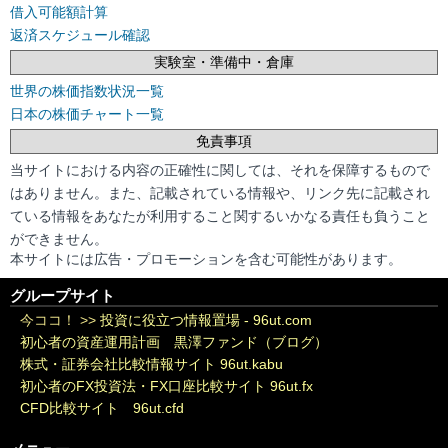
借入可能額計算
返済スケジュール確認
実験室・準備中・倉庫
世界の株価指数状況一覧
日本の株価チャート一覧
免責事項
当サイトにおける内容の正確性に関しては、それを保障するもので
はありません。また、記載されている情報や、リンク先に記載され
ている情報をあなたが利用すること関するいかなる責任も負うこと
ができません。
本サイトには広告・プロモーションを含む可能性があります。
グループサイト
今ココ！ >>
投資に役立つ情報置場 - 96ut.com
初心者の資産運用計画 黒澤ファンド（ブログ）
株式・証券会社比較情報サイト 96ut.kabu
初心者のFX投資法・FX口座比較サイト 96ut.fx
CFD比較サイト 96ut.cfd