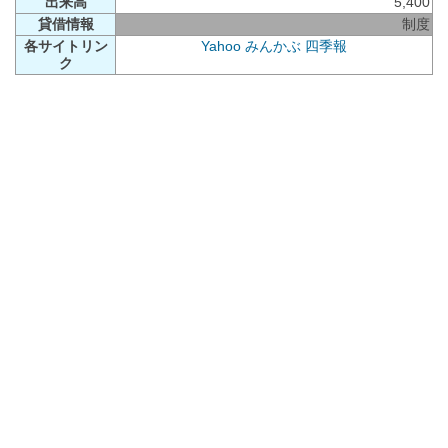
出来高
5,400
貸借情報
制度
各サイトリン
Yahoo
みんかぶ
四季報
ク