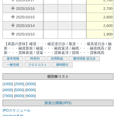
2025/10/16
2,700
2025/10/15
2,600
2025/10/14
2,600
2025/10/10
1,900
【表題の意味】確逆・・・確定逆日歩 / 最逆・・・最高逆日歩 / 融
新・・・融資新規 / 融返・・・融資返済 / 融残・・・融資残高 / 貸
新・・・貸株新規 / 貸返・・・貸株返済 / 貸残・・・貸株残高
基本情報
時系列
信用取組
優待情報
逆日歩
一般売残
クロスコスト
適時開示
個別株リスト
[
1000
] [
2000
] [
3000
]
[
4000
] [
5000
] [
6000
]
[
7000
] [
8000
] [
9000
]
新規公開株(IPO)
IPOスケジュール