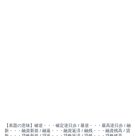
【表題の意味】確逆・・・確定逆日歩 / 最逆・・・最高逆日歩 / 融
新・・・融資新規 / 融返・・・融資返済 / 融残・・・融資残高 / 貸
新・・・貸株新規 / 貸返・・・貸株返済 / 貸残・・・貸株残高