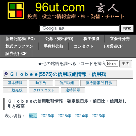
新規公開株(IPO)
公募・売出(PO)
株主優待
立会外分売
株式クラファン
手数料比較
コンタクト
FX業者CP
証券会社CP
★他の銘柄を調べる⇒コードを挿入
Ｇｌｏｂｅｅ(5575)の信用取組情報・信用残
基本情報
時系列
信用取組
優待情報
逆日歩
一般売残
クロスコスト
適時開示
Ｇｌｏｂｅｅの信用取引情報・確定逆日歩・前日比・信用差し
引き残高
表示切替：
最近
2026年
2025年
2024年
2023年