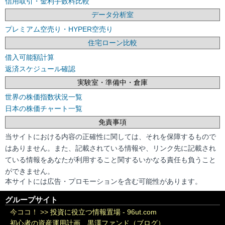
信用取引・金利手数料比較
データ分析室
プレミアム空売り・HYPER空売り
住宅ローン比較
借入可能額計算
返済スケジュール確認
実験室・準備中・倉庫
世界の株価指数状況一覧
日本の株価チャート一覧
免責事項
当サイトにおける内容の正確性に関しては、それを保障するもので
はありません。また、記載されている情報や、リンク先に記載され
ている情報をあなたが利用すること関するいかなる責任も負うこと
ができません。
本サイトには広告・プロモーションを含む可能性があります。
グループサイト
今ココ！ >>
投資に役立つ情報置場 - 96ut.com
初心者の資産運用計画 黒澤ファンド（ブログ）