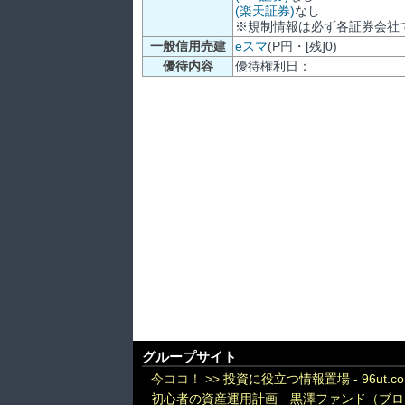
(楽天証券)
なし
※規制情報は必ず各証券会社
一般信用売建
eスマ
(P円・[残]0)
優待内容
優待権利日：
グループサイト
今ココ！ >>
投資に役立つ情報置場 - 96ut.c
初心者の資産運用計画 黒澤ファンド（ブロ