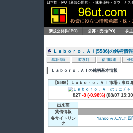
日本株・IPO（新規公開株）・株主優待・ダウ・ナスダッ
新規公開株(IPO)
公募・売出(PO)
株
Ｌａｂｏｒｏ．ＡＩ(5586)の銘柄情報
基本情報
時系列
信用取組
優
Ｌａｂｏｒｏ．ＡＩの銘柄基本情報
【5586】Ｌａｂｏｒｏ．ＡＩ 市場：東G 
827
-8 (-0.96%)
(08/07 15:30
出来高
貸借情報
各サイトリン
Yahoo
みんかぶ
四
ク