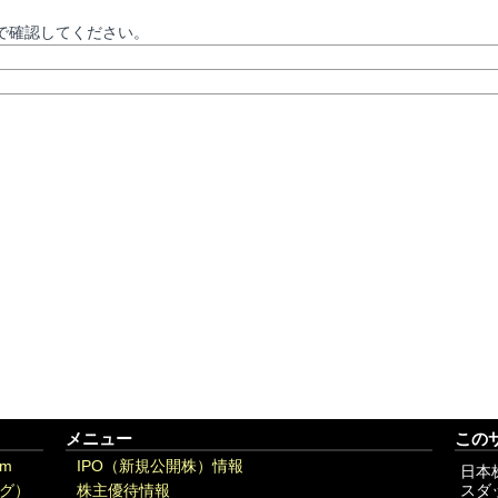
で確認してください。
メニュー
この
om
IPO（新規公開株）情報
日本
グ）
株主優待情報
スダ