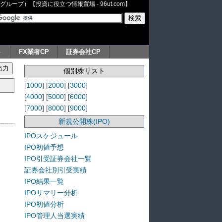
ープ）【投資に役立つ情報置場 - 96ut.com】
ト
FX業者CP
証券会社CP
個別株リスト
[
1000
] [
2000
] [
3000
]
[
4000
] [
5000
] [
6000
]
[
7000
] [
8000
] [
9000
]
新規公開株(IPO)
IPOスケジュール
IPO初値予想
IPO引受証券会社一覧
証券会社別引受実績
IPO結果一覧
IPOサマリー分析
IPO初値分析
IPO管理人当選実績