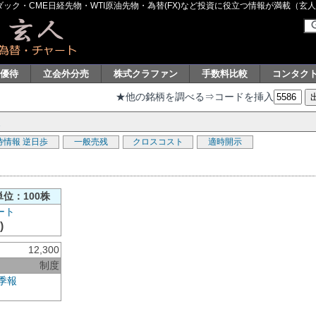
ク・CME日経先物・WTI原油先物・為替(FX)など投資に役立つ情報が満載（玄人グル
主優待
立会外分売
株式クラファン
手数料比較
コンタク
★他の銘柄を調べる⇒コードを挿入
待情報
逆日歩
一般売残
クロスコスト
適時開示
単位：100株
)
12,300
制度
季報