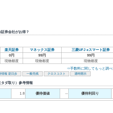
の証券会社がお得？
楽天証券
マネックス証券
三菱UFJ eスマート証券
0円
99円
99円
現物都度
現物都度
現物都度
⇒手数料に関してもっと調べ
待情報
逆日歩
一般売残
クロスコスト
適時開示
（タダ取り）参考情報
1.8
優待価値
--
優待利回り