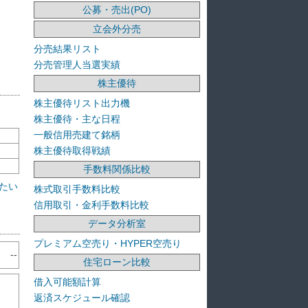
公募・売出(PO)
立会外分売
分売結果リスト
分売管理人当選実績
株主優待
株主優待リスト出力機
株主優待・主な日程
一般信用売建て銘柄
株主優待取得戦績
手数料関係比較
たい
株式取引手数料比較
信用取引・金利手数料比較
データ分析室
プレミアム空売り・HYPER空売り
--
住宅ローン比較
借入可能額計算
返済スケジュール確認