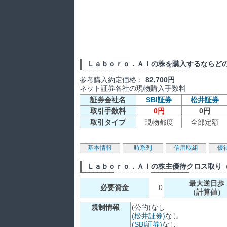
Ｌａｂｏｒｏ．ＡＩの株を購入するならど
参考購入約定価格：
82,700円
ネット証券各社の現物購入手数料
証券会社名
SBI証券
松井証券
取引手数料
0円
0円
取引タイプ
現物都度
全部定額
基本情報
時系列
信用取組
優
Ｌａｂｏｒｏ．ＡＩの株主優待クロス取り
最大逆日歩
必要資金
0
（計算値）
規制情報
(公的)なし
(松井証券)
なし
(SBI証券)
なし