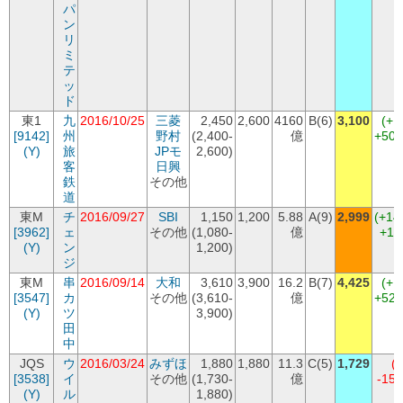
パ
ン
リ
ミ
テ
ッ
ド
東1
九
2016/10/25
三菱
2,450
2,600
4160
B(6)
3,100
(+1
[9142]
州
野村
(2,400-
億
+50
(Y)
旅
JPモ
2,600)
客
日興
鉄
その他
道
東M
チ
2016/09/27
SBI
1,150
1,200
5.88
A(9)
2,999
(+14
[3962]
ェ
その他
(1,080-
億
+17
(Y)
ン
1,200)
ジ
東M
串
2016/09/14
大和
3,610
3,900
16.2
B(7)
4,425
(+1
[3547]
カ
その他
(3,610-
億
+52
(Y)
ツ
3,900)
田
中
JQS
ウ
2016/03/24
みずほ
1,880
1,880
11.3
C(5)
1,729
(
[3538]
イ
その他
(1,730-
億
-15
(Y)
ル
1,880)