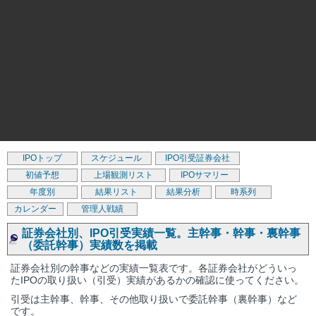
IPOトップ
スケジュール
IPO引受証券会社
初値予想
上場観測リスト
IPOサマリー
年度別
結果リスト
結果分析
時系列
カレンダー
管理人戦績
証券会社別、IPO引受実績一覧。主幹事・幹事・裏幹事
（委託幹事）実績数を掲載
証券会社別の幹事などの実績一覧表です。各証券会社がどういっ
たIPOの取り扱い（引受）実績があるかの確認に使ってください。
引受は主幹事、幹事、その他取り扱いで委託幹事（裏幹事）など
です。