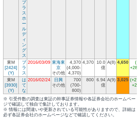
プ
ラ
ス
ホ
ー
ル
デ
ィ
ン
グ
ス
東M
ブ
2016/03/09
東海東
4,370
4,370
10.0
A(8)
4,650
(+
[2424]
ラ
京
(4,000-
億
+28
(Y)
ス
その他
4,370)
東M
は
2016/02/24
日興
700
800
6.94
A(9)
3,025
(+27
[3930]
て
その他
(700-
億
+22
(Y)
な
800)
※ 引受件数の調査は東証の幹事証券情報や各証券会社のホームペー
ジで確認して独自で集計しております。
※ 情報には間違いや更新されている可能性がありますので、詳細は
必ず各証券会社のホームページなどで確認してください。