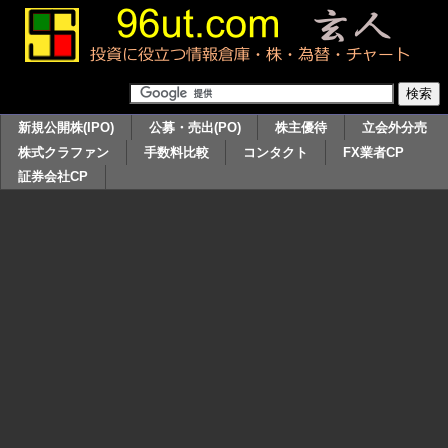
新規公開株(IPO)
公募・売出(PO)
株主優待
立会外分売
株式クラファン
手数料比較
コンタクト
FX業者CP
証券会社CP