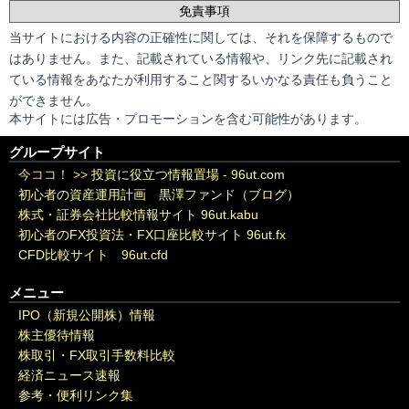
免責事項
当サイトにおける内容の正確性に関しては、それを保障するもので
はありません。また、記載されている情報や、リンク先に記載され
ている情報をあなたが利用すること関するいかなる責任も負うこと
ができません。
本サイトには広告・プロモーションを含む可能性があります。
グループサイト
今ココ！ >>
投資に役立つ情報置場 - 96ut.com
初心者の資産運用計画 黒澤ファンド（ブログ）
株式・証券会社比較情報サイト 96ut.kabu
初心者のFX投資法・FX口座比較サイト 96ut.fx
CFD比較サイト 96ut.cfd
メニュー
IPO（新規公開株）情報
株主優待情報
株取引・FX取引手数料比較
経済ニュース速報
参考・便利リンク集