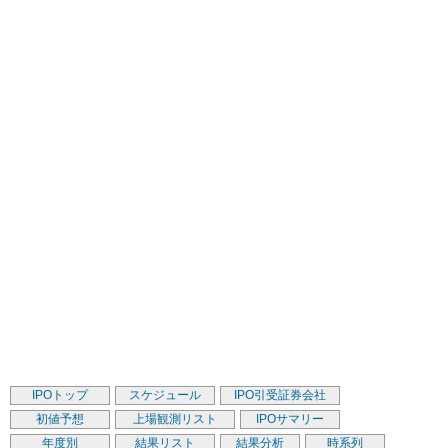
IPOトップ
スケジュール
IPO引受証券会社
初値予想
上場観測リスト
IPOサマリー
年度別
結果リスト
結果分析
時系列