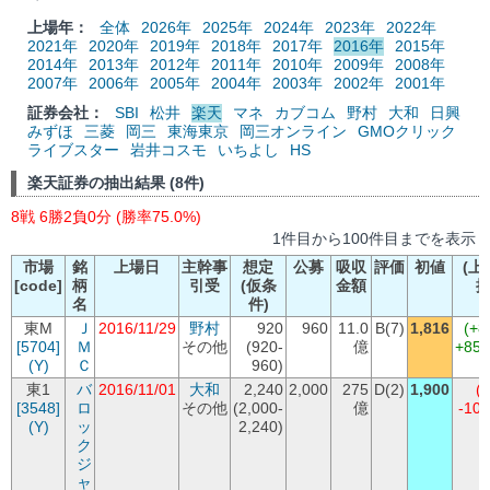
上場年：
全体
2026年
2025年
2024年
2023年
2022年
2021年
2020年
2019年
2018年
2017年
2016年
2015年
2014年
2013年
2012年
2011年
2010年
2009年
2008年
2007年
2006年
2005年
2004年
2003年
2002年
2001年
証券会社：
SBI
松井
楽天
マネ
カブコム
野村
大和
日興
みずほ
三菱
岡三
東海東京
岡三オンライン
GMOクリック
ライブスター
岩井コスモ
いちよし
HS
楽天証券の抽出結果 (8件)
8戦 6勝2負0分 (勝率75.0%)
1件目から100件目までを表示
市場
銘
上場日
主幹事
想定
公募
吸収
評価
初値
(上
[code]
柄
引受
(仮条
金額
名
件)
東M
Ｊ
2016/11/29
野村
920
960
11.0
B(7)
1,816
(+8
[5704]
Ｍ
その他
(920-
億
+85
(Y)
Ｃ
960)
東1
バ
2016/11/01
大和
2,240
2,000
275
D(2)
1,900
(
[3548]
ロ
その他
(2,000-
億
-10
(Y)
ッ
2,240)
ク
ジ
ャ