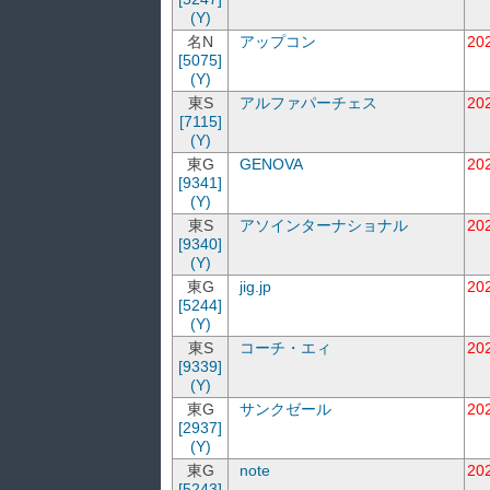
(Y)
名N
アップコン
20
[5075]
(Y)
東S
アルファパーチェス
20
[7115]
(Y)
東G
GENOVA
20
[9341]
(Y)
東S
アソインターナショナル
20
[9340]
(Y)
東G
jig.jp
20
[5244]
(Y)
東S
コーチ・エィ
20
[9339]
(Y)
東G
サンクゼール
20
[2937]
(Y)
東G
note
20
[5243]