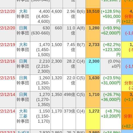
22/12/20
大和
4,400
4,600
2.96
B(6)
10,510
(+128.5%)
4
幹事団
(4,400-
億
+591,000
分割
4,600)
円
(+12,
22/12/20
日興
630
660
11.0
A(8)
1,280
(+93.9%)
幹事団
(630-660)
億
+62,000円
(-1,
22/12/19
大和
1,470
1,500
7.45
B(7)
2,733
(+82.2%)
1
幹事団
(1,450-
億
+123,300
(-
1,500)
円
22/12/16
日興
2,210
2,300
28.2
C(4)
2,300
(0.0%)
幹事団
(2,210-
億
±0円
(-1,
2,300)
22/12/15
日興
1,260
1,320
22.0
C(5)
1,630
(+23.5%)
幹事団
(1,260-
億
+31,000円
分割
1,320)
(-
22/12/14
日興
1,270
1,350
498億
C(5)
1,710
(+26.7%)
3
幹事団
(1,270-
+36,000円
(+1,
1,350)
22/12/14
大和
1,150
1,170
373億
C(4)
1,272
(+8.7%)
三菱
(1,150-
+10,200円
分割 
幹事団
1,170)
(+82,
22/12/13
みずほ
2,920
2,950
25.2
B(6)
3,980
(+34.9%)