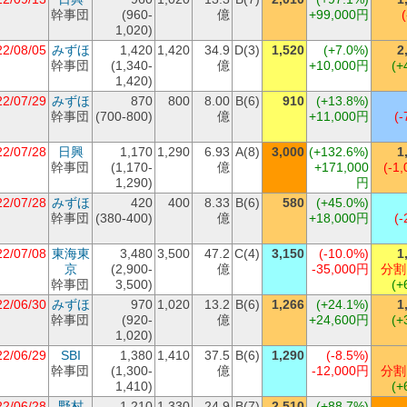
幹事団
(960-
億
+99,000円
1,020)
22/08/05
みずほ
1,420
1,420
34.9
D(3)
1,520
(+7.0%)
2
幹事団
(1,340-
億
+10,000円
(+
1,420)
22/07/29
みずほ
870
800
8.00
B(6)
910
(+13.8%)
幹事団
(700-800)
億
+11,000円
(-
22/07/28
日興
1,170
1,290
6.93
A(8)
3,000
(+132.6%)
1
幹事団
(1,170-
億
+171,000
(-1,
1,290)
円
22/07/28
みずほ
420
400
8.33
B(6)
580
(+45.0%)
幹事団
(380-400)
億
+18,000円
(-
22/07/08
東海東
3,480
3,500
47.2
C(4)
3,150
(-10.0%)
1
京
(2,900-
億
-35,000円
分割
幹事団
3,500)
(+
22/06/30
みずほ
970
1,020
13.2
B(6)
1,266
(+24.1%)
1
幹事団
(920-
億
+24,600円
(+
1,020)
22/06/29
SBI
1,380
1,410
37.5
B(6)
1,290
(-8.5%)
幹事団
(1,300-
億
-12,000円
分割
1,410)
(+
22/06/28
野村
1,210
1,330
24.9
B(7)
2,510
(+88.7%)