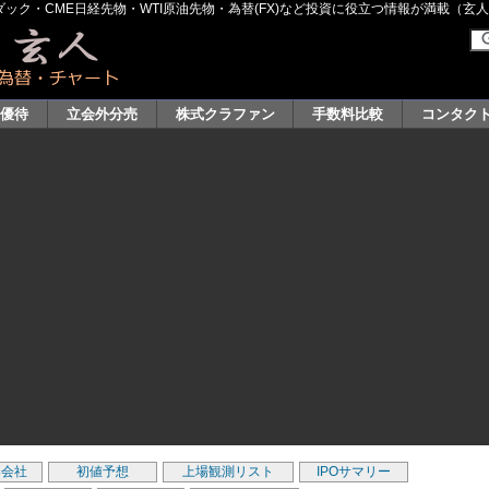
ク・CME日経先物・WTI原油先物・為替(FX)など投資に役立つ情報が満載（玄人グル
主優待
立会外分売
株式クラファン
手数料比較
コンタク
券会社
初値予想
上場観測リスト
IPOサマリー