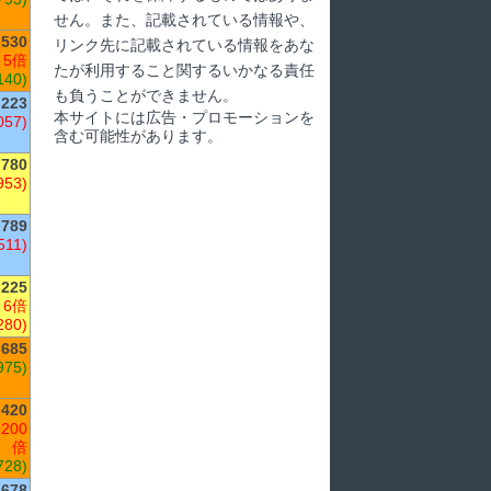
せん。また、記載されている情報や、
,530
リンク先に記載されている情報をあな
 5倍
たが利用すること関するいかなる責任
140)
も負うことができません。
223
本サイトには広告・プロモーションを
057)
含む可能性があります。
,780
953)
789
511)
225
 6倍
280)
,685
975)
420
200
倍
728)
678