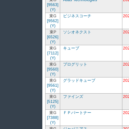
[9563]
(Y)
東G
ビジネスコーチ
20
[9562]
(Y)
東P
ソシオネクスト
20
[6526]
(Y)
東G
キューブ
20
[7112]
(Y)
東G
プログリット
20
[9560]
(Y)
東G
グラッドキューブ
20
[9561]
(Y)
東G
ファインズ
20
[5125]
(Y)
東G
ＦＰパートナー
20
[7388]
(Y)
東G
ジャパニアス
20