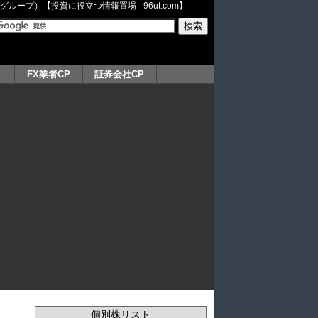
ープ）【投資に役立つ情報置場 - 96ut.com】
ト
FX業者CP
証券会社CP
個別株リスト