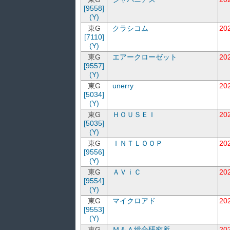
[9558]
(Y)
東G
クラシコム
20
[7110]
(Y)
東G
エアークローゼット
20
[9557]
(Y)
東G
unerry
20
[5034]
(Y)
東G
ＨＯＵＳＥＩ
20
[5035]
(Y)
東G
ＩＮＴＬＯＯＰ
20
[9556]
(Y)
東G
ＡＶｉＣ
20
[9554]
(Y)
東G
マイクロアド
20
[9553]
(Y)
東G
Ｍ＆Ａ総合研究所
20