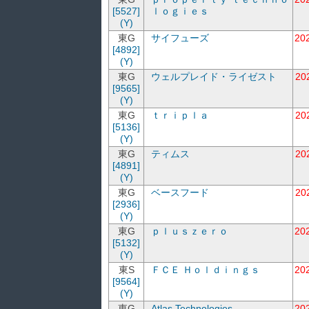
[5527]
ｌｏｇｉｅｓ
(Y)
東G
サイフューズ
20
[4892]
(Y)
東G
ウェルプレイド・ライゼスト
20
[9565]
(Y)
東G
ｔｒｉｐｌａ
20
[5136]
(Y)
東G
ティムス
20
[4891]
(Y)
東G
ベースフード
20
[2936]
(Y)
東G
ｐｌｕｓｚｅｒｏ
20
[5132]
(Y)
東S
ＦＣＥ Ｈｏｌｄｉｎｇｓ
20
[9564]
(Y)
東G
Atlas Technologies
20