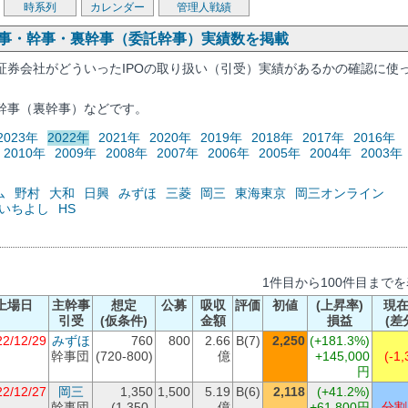
時系列
カレンダー
管理人戦績
幹事・幹事・裏幹事（委託幹事）実績数を掲載
証券会社がどういったIPOの取り扱い（引受）実績があるかの確認に使
幹事（裏幹事）などです。
2023年
2022年
2021年
2020年
2019年
2018年
2017年
2016年
2010年
2009年
2008年
2007年
2006年
2005年
2004年
2003年
ム
野村
大和
日興
みずほ
三菱
岡三
東海東京
岡三オンライン
いちよし
HS
1件目から100件目まで
上場日
主幹事
想定
公募
吸収
評価
初値
(上昇率)
現
引受
(仮条件)
金額
損益
(差
22/12/29
みずほ
760
800
2.66
B(7)
2,250
(+181.3%)
幹事団
(720-800)
億
+145,000
(-1,
円
22/12/27
岡三
1,350
1,500
5.19
B(6)
2,118
(+41.2%)
幹事団
(1,350-
億
+61,800円
分割