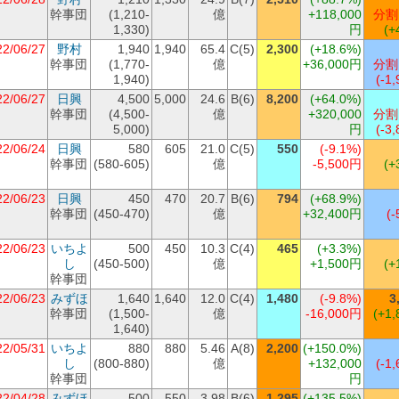
幹事団
(1,210-
億
+118,000
分割
1,330)
円
(+
22/06/27
野村
1,940
1,940
65.4
C(5)
2,300
(+18.6%)
幹事団
(1,770-
億
+36,000円
分割
1,940)
(-1,
22/06/27
日興
4,500
5,000
24.6
B(6)
8,200
(+64.0%)
幹事団
(4,500-
億
+320,000
分割
5,000)
円
(-3,
22/06/24
日興
580
605
21.0
C(5)
550
(-9.1%)
幹事団
(580-605)
億
-5,500円
(+
22/06/23
日興
450
470
20.7
B(6)
794
(+68.9%)
幹事団
(450-470)
億
+32,400円
(-
22/06/23
いちよ
500
450
10.3
C(4)
465
(+3.3%)
し
(450-500)
億
+1,500円
(+
幹事団
22/06/23
みずほ
1,640
1,640
12.0
C(4)
1,480
(-9.8%)
3
幹事団
(1,500-
億
-16,000円
(+1,
1,640)
22/05/31
いちよ
880
880
5.46
A(8)
2,200
(+150.0%)
し
(800-880)
億
+132,000
(-1,
幹事団
円
22/04/28
みずほ
500
550
3.98
B(6)
1,295
(+135.5%)