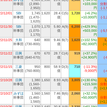
幹事団
(2,890-
億
+103,000
分割
2,950)
円
(-1,
22/12/01
SBI
1,745
1,620
28.4
C(5)
1,720
(+6.2%)
幹事団
(1,470-
億
+10,000円
(-1,
1,620)
22/11/30
SBI
1,070
1,170
5.80
A(9)
6,200
(+429.9%)
幹事団
(1,070-
億
+503,000
(-5,
1,170)
円
22/11/25
大和
640
800
9.46
B(7)
1,620
(+102.5%)
1
幹事団
(730-800)
億
+82,000円
(+
22/11/22
日興
670
670
28.7
C(4)
919
(+37.2%)
幹事団
(640-670)
億
+24,900円
(-
22/11/15
三菱
950
800
58.9
D(3)
710
(-11.3%)
幹事団
(760-800)
億
-9,000円
(-
22/10/28
日興
1,380
1,650
8.93
A(8)
3,805
(+130.6%)
1
幹事団
(1,560-
億
+215,500
分割
1,650)
円
(+1,
22/10/27
みずほ
1,560
1,560
7.46
B(6)
2,060
(+32.1%)
幹事団
(1,460-
億
+50,000円
分割
1,560)
(+1,
22/10/26
日興
1,320
1,440
30.8
A(8)
2,320
(+61.1%)