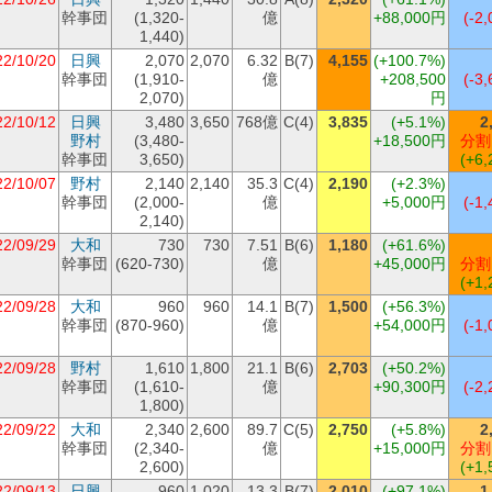
幹事団
(1,320-
億
+88,000円
(-2,
1,440)
22/10/20
日興
2,070
2,070
6.32
B(7)
4,155
(+100.7%)
幹事団
(1,910-
億
+208,500
(-3,
2,070)
円
22/10/12
日興
3,480
3,650
768億
C(4)
3,835
(+5.1%)
2
野村
(3,480-
+18,500円
分割
幹事団
3,650)
(+6,
22/10/07
野村
2,140
2,140
35.3
C(4)
2,190
(+2.3%)
幹事団
(2,000-
億
+5,000円
(-1,
2,140)
22/09/29
大和
730
730
7.51
B(6)
1,180
(+61.6%)
幹事団
(620-730)
億
+45,000円
分割
(+1,
22/09/28
大和
960
960
14.1
B(7)
1,500
(+56.3%)
幹事団
(870-960)
億
+54,000円
(-1,
22/09/28
野村
1,610
1,800
21.1
B(6)
2,703
(+50.2%)
幹事団
(1,610-
億
+90,300円
(-2,
1,800)
22/09/22
大和
2,340
2,600
89.7
C(5)
2,750
(+5.8%)
2
幹事団
(2,340-
億
+15,000円
分割
2,600)
(+1,
22/09/13
日興
960
1,020
13.3
B(7)
2,010
(+97.1%)
1