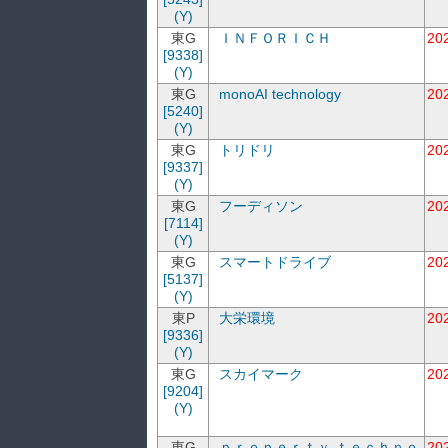
(Y)
東G
ＩＮＦＯＲＩＣＨ
20
[9338]
(Y)
東G
monoAI technology
20
[5240]
(Y)
東G
トリドリ
20
[9337]
(Y)
東G
フーディソン
20
[7114]
(Y)
東G
スマートドライブ
20
[5137]
(Y)
東P
大栄環境
20
[9336]
(Y)
東G
スカイマーク
20
[9204]
(Y)
東G
ｐｒｏｐｅｒｔｙ ｔｅｃｈｎｏ
20