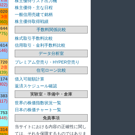
株主優待リスト出力機
022)
株主優待・主な日程
,020
一般信用売建て銘柄
 3倍
株主優待取得戦績
060)
,644
手数料関係比較
775)
株式取引手数料比較
信用取引・金利手数料比較
614
146)
データ分析室
プレミアム空売り・HYPER空売り
720
 2倍
住宅ローン比較
439)
借入可能額計算
174
302)
返済スケジュール確認
実験室・準備中・倉庫
,383
117)
世界の株価指数状況一覧
日本の株価チャート一覧
,753
免責事項
448)
当サイトにおける内容の正確性に関し
,314
ては、それを保障するものではありま
793)