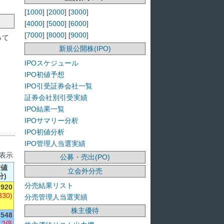
[
1000
] [
2000
] [
3000
]
[
4000
] [
5000
] [
6000
]
[
7000
] [
8000
] [
9000
]
って
新規公開株(IPO)
IPOスケジュール
IPO初値予想
IPO引受証券会社一覧
証券会社別引受実績
IPO結果一覧
IPOサマリー分析
IPO初値分析
IPO管理人当選実績
を表示
公募・売出(PO)
在値
立会外分売
分)
分売結果リスト
920
330)
分売管理人当選実績
株主優待
548
 2倍