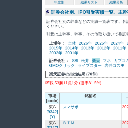
年度別
結果リスト
結果分析
証券会社別、IPO引受実績一覧。主
証券会社別の幹事などの実績一覧表です。各
ください。
引受は主幹事、幹事、その他取り扱いで委託
上場年：
全体
2026年
2025年
2024年
2015年
2014年
2013年
2012年
2011年
2002年
2001年
証券会社：
SBI
松井
楽天
マネ
カブコ
GMOクリック
ライブスター
岩井コスモ
楽天証券の抽出結果 (70件)
65戦 53勝11負1分 (勝率81.5%)
市場
銘柄名
[code]
東G
スマサポ
20
[9342]
(Y)
東G
ＢＴＭ
20
[5247]