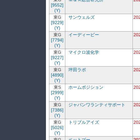
[9552]
(Y)
東G
サンウェルズ
20
[9229]
(Y)
東G
イーディーピー
20
[7794]
(Y)
東G
マイクロ波化学
20
[9227]
(Y)
東G
坪田ラボ
20
[4890]
(Y)
東S
ホームポジション
20
[2999]
(Y)
東G
ジャパンワランティサポート
20
[7386]
(Y)
東G
トリプルアイズ
20
[5026]
(Y)
東G
ペットゴー
20