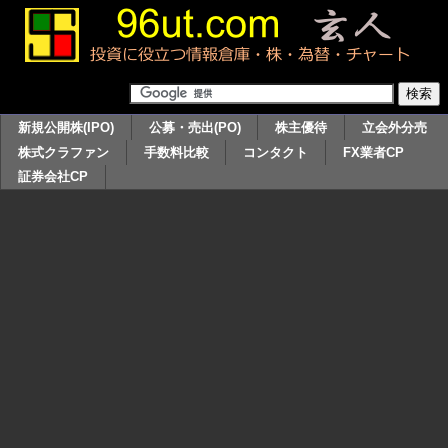
新規公開株(IPO)
公募・売出(PO)
株主優待
立会外分売
株式クラファン
手数料比較
コンタクト
FX業者CP
証券会社CP