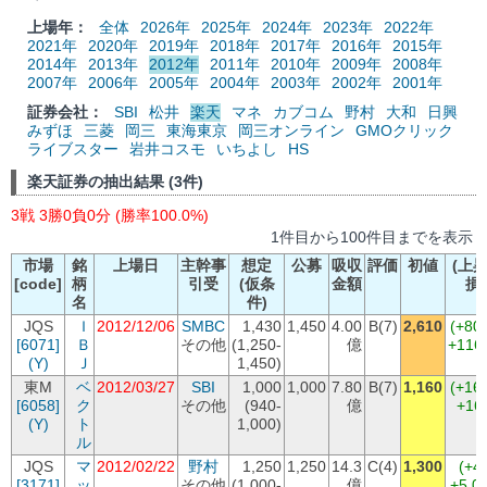
上場年：
全体
2026年
2025年
2024年
2023年
2022年
2021年
2020年
2019年
2018年
2017年
2016年
2015年
2014年
2013年
2012年
2011年
2010年
2009年
2008年
2007年
2006年
2005年
2004年
2003年
2002年
2001年
証券会社：
SBI
松井
楽天
マネ
カブコム
野村
大和
日興
みずほ
三菱
岡三
東海東京
岡三オンライン
GMOクリック
ライブスター
岩井コスモ
いちよし
HS
楽天証券の抽出結果 (3件)
3戦 3勝0負0分 (勝率100.0%)
1件目から100件目までを表示
市場
銘
上場日
主幹事
想定
公募
吸収
評価
初値
(上昇
[code]
柄
引受
(仮条
金額
損
名
件)
JQS
Ｉ
2012/12/06
SMBC
1,430
1,450
4.00
B(7)
2,610
(+80
[6071]
Ｂ
その他
(1,250-
億
+116
(Y)
Ｊ
1,450)
東M
ベ
2012/03/27
SBI
1,000
1,000
7.80
B(7)
1,160
(+16
[6058]
ク
その他
(940-
億
+16
(Y)
ト
1,000)
ル
JQS
マ
2012/02/22
野村
1,250
1,250
14.3
C(4)
1,300
(+4
[3171]
ッ
その他
(1,000-
億
+5,0