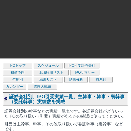
IPOトップ
スケジュール
IPO引受証券会社
初値予想
上場観測リスト
IPOサマリー
年度別
結果リスト
結果分析
時系列
カレンダー
管理人戦績
証券会社別、IPO引受実績一覧。主幹事・幹事・裏幹事
（委託幹事）実績数を掲載
証券会社別の幹事などの実績一覧表です。各証券会社がどういっ
たIPOの取り扱い（引受）実績があるかの確認に使ってください。
引受は主幹事、幹事、その他取り扱いで委託幹事（裏幹事）など
です。