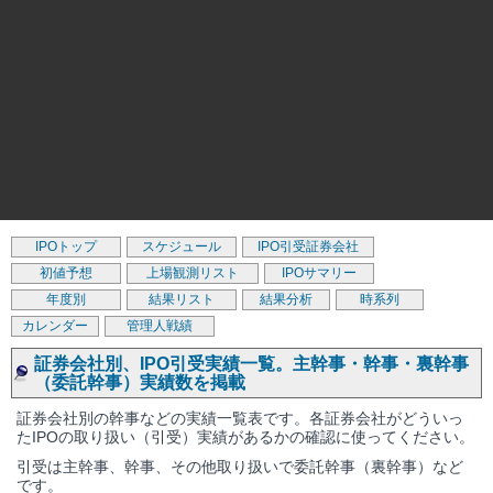
IPOトップ
スケジュール
IPO引受証券会社
初値予想
上場観測リスト
IPOサマリー
年度別
結果リスト
結果分析
時系列
カレンダー
管理人戦績
証券会社別、IPO引受実績一覧。主幹事・幹事・裏幹事
（委託幹事）実績数を掲載
証券会社別の幹事などの実績一覧表です。各証券会社がどういっ
たIPOの取り扱い（引受）実績があるかの確認に使ってください。
引受は主幹事、幹事、その他取り扱いで委託幹事（裏幹事）など
です。