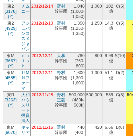
東2
チム
2012/12/14
野村
1,040
1,000
102
C(5)
[3178]
ニー
幹事団
(1,000-
億
(Y)
1,050)
東2
アジ
2012/12/13
野村
1,350
1,250
14.3
C(5)
1
[4929]
ュバ
幹事団
(1,250-
億
(Y)
ンコ
1,350)
スメ
ジャ
パン
東M
ｅｎ
2012/12/11
大和
780
800
9.99
S(10)
2
[3667]
ｉｓ
幹事団
(760-
億
(Y)
ｈ
800)
東M
ＵＭ
2012/12/11
野村
1,600
1,300
51.1
D(2)
1
[4585]
Ｎフ
幹事団
(1,300-
億
(Y)
ァー
1,600)
マ
東R
大和
2012/11/28
野村
500,000
500,000
539
C(5)
504,
[3263]
ハウ
三菱
(480k-
億
(Y)
スリ
幹事団
500k)
ート
投資
法人
東M
キャ
2012/11/15
野村
440
420
6.66
B(6)
[6070]
リア
幹事団
(400-
億