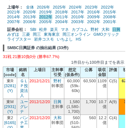
上場年：
全体
2026年
2025年
2024年
2023年
2022年
2021年
2020年
2019年
2018年
2017年
2016年
2015年
2014年
2013年
2012年
2011年
2010年
2009年
2008年
2007年
2006年
2005年
2004年
2003年
2002年
2001年
証券会社：
SBI
松井
楽天
マネ
カブコム
野村
大和
日興
みずほ
三菱
岡三
東海東京
岡三オンライン
GMOクリック
ライブスター
岩井コスモ
いちよし
HS
SMBC日興証券 の抽出結果 (33件)
31戦 21勝10負0分 (勝率67.7%)
1件目から100件目までを表示
市場
銘柄
上場日
主幹事
想定
公募
吸収
評価
初
[code]
名
引受
(仮条件)
金額
東R
ＧＬ
2012/12/21
野村
60,000
60,500
1109
C(5)
62,
[3281]
Ｐ投
幹事団
(59k-
億
(Y)
資法
60k)
人
東M
ユー
2012/12/20
日興
1,580
1,700
10.7
A(9)
3
[2931]
グレ
主幹事
(1,580-
億
(Y)
ナ
1,700)
東2
パン
2012/12/20
大和
560
560
12.2
C(4)
[6165]
チ工
幹事団
(510-
億
(Y)
業
560)