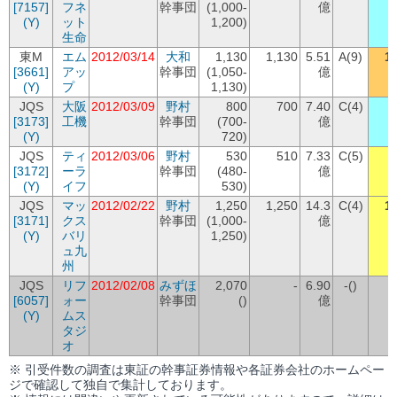
[7157]
フネ
幹事団
(1,000-
億
(Y)
ット
1,200)
生命
東M
エム
2012/03/14
大和
1,130
1,130
5.51
A(9)
1
[3661]
アッ
幹事団
(1,050-
億
(Y)
プ
1,130)
JQS
大阪
2012/03/09
野村
800
700
7.40
C(4)
[3173]
工機
幹事団
(700-
億
(Y)
720)
JQS
ティ
2012/03/06
野村
530
510
7.33
C(5)
[3172]
ーラ
幹事団
(480-
億
(Y)
イフ
530)
JQS
マッ
2012/02/22
野村
1,250
1,250
14.3
C(4)
1
[3171]
クス
幹事団
(1,000-
億
(Y)
バリ
1,250)
ュ九
州
JQS
リフ
2012/02/08
みずほ
2,070
-
6.90
-()
[6057]
ォー
幹事団
()
億
(Y)
ムス
タジ
オ
※ 引受件数の調査は東証の幹事証券情報や各証券会社のホームペー
ジで確認して独自で集計しております。