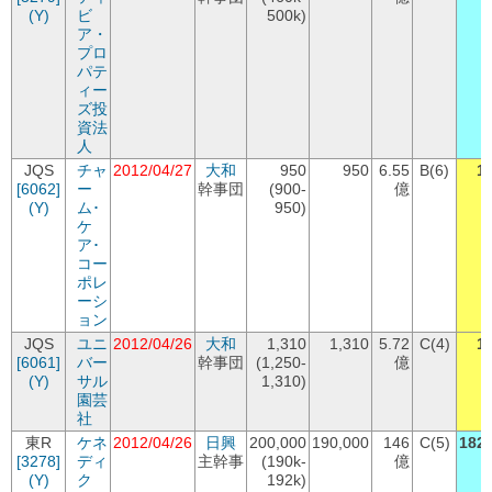
(Y)
ビ
500k)
ア・
プロ
パテ
ィー
ズ投
資法
人
JQS
チャ
2012/04/27
大和
950
950
6.55
B(6)
1
[6062]
ー
幹事団
(900-
億
(Y)
ム･
950)
ケ
ア･
コー
ポレ
ーシ
ョン
JQS
ユニ
2012/04/26
大和
1,310
1,310
5.72
C(4)
1
[6061]
バー
幹事団
(1,250-
億
(Y)
サル
1,310)
園芸
社
東R
ケネ
2012/04/26
日興
200,000
190,000
146
C(5)
182,
[3278]
ディ
主幹事
(190k-
億
(Y)
ク
192k)