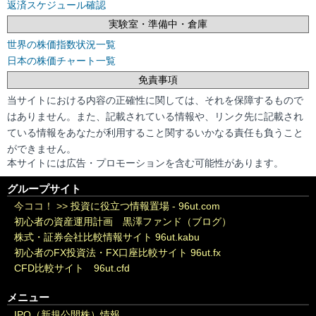
返済スケジュール確認
実験室・準備中・倉庫
世界の株価指数状況一覧
日本の株価チャート一覧
免責事項
当サイトにおける内容の正確性に関しては、それを保障するもので
はありません。また、記載されている情報や、リンク先に記載され
ている情報をあなたが利用すること関するいかなる責任も負うこと
ができません。
本サイトには広告・プロモーションを含む可能性があります。
グループサイト
今ココ！ >>
投資に役立つ情報置場 - 96ut.com
初心者の資産運用計画 黒澤ファンド（ブログ）
株式・証券会社比較情報サイト 96ut.kabu
初心者のFX投資法・FX口座比較サイト 96ut.fx
CFD比較サイト 96ut.cfd
メニュー
IPO（新規公開株）情報