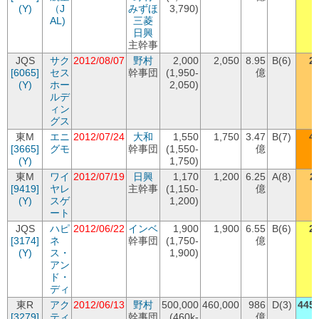
(Y)
（J
みずほ
3,790)
AL)
三菱
日興
主幹事
JQS
サク
2012/08/07
野村
2,000
2,050
8.95
B(6)
2
[6065]
セス
幹事団
(1,950-
億
(Y)
ホー
2,050)
ルデ
ィン
グス
東M
エニ
2012/07/24
大和
1,550
1,750
3.47
B(7)
4
[3665]
グモ
幹事団
(1,550-
億
(Y)
1,750)
東M
ワイ
2012/07/19
日興
1,170
1,200
6.25
A(8)
2
[9419]
ヤレ
主幹事
(1,150-
億
(Y)
スゲ
1,200)
ート
JQS
ハピ
2012/06/22
インベ
1,900
1,900
6.55
B(6)
2
[3174]
ネ
幹事団
(1,750-
億
(Y)
ス・
1,900)
アン
ド・
ディ
東R
アク
2012/06/13
野村
500,000
460,000
986
D(3)
445,
[3279]
ティ
幹事団
(460k-
億