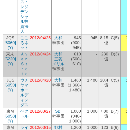
ス・
レジ
デン
シャ
ル投
資法
人
JQS
ここ
2012/04/25
大和
945
945
8.15
C(5)
1
[6060]
ろネ
幹事団
(900-
億
(Y)
ット
945)
東未
Ａｖ
2012/04/24
大和
610
-
230
D(3)
[5220]
ａｎ
三菱
(500-
億
(Y)
Ｓｔ
メリル
610)
ｒａ
幹事団
ｔｅ
JQS
ウチ
2012/04/20
大和
1,480
1,480
20.4
C(5)
1
[6059]
ヤマ
幹事団
(1,360-
億
(Y)
ホー
1,480)
ルデ
ィン
グス
東M
ベク
2012/03/27
SBI
1,000
1,000
7.80
B(7)
1
[6058]
トル
幹事団
(940-
億
(Y)
1,000)
東M
ライ
2012/03/15
野村
1,200
1,000
123
B(6)