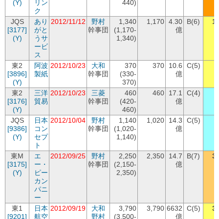
(Y)
リン
440)
ク
JQS
あり
2012/11/12
野村
1,340
1,170
4.30
B(6)
1
[3177]
がと
幹事団
(1,170-
億
(Y)
うサ
1,340)
ービ
ス
東2
阿波
2012/10/23
大和
370
370
10.6
C(5)
[3896]
製紙
幹事団
(330-
億
(Y)
370)
東2
三洋
2012/10/23
三菱
460
460
17.1
C(4)
[3176]
貿易
幹事団
(420-
億
(Y)
460)
JQS
日本
2012/10/04
野村
1,140
1,020
14.3
C(5)
[9386]
コン
幹事団
(1,020-
億
(Y)
セプ
1,140)
ト
東M
エ
2012/09/25
野村
2,250
2,350
14.7
B(7)
3
[3175]
ー・
幹事団
(2,150-
億
(Y)
ピー
2,350)
カン
パニ
ー
東1
日本
2012/09/19
大和
3,790
3,790
6632
C(5)
3
[9201]
航空
野村
(3,500-
億