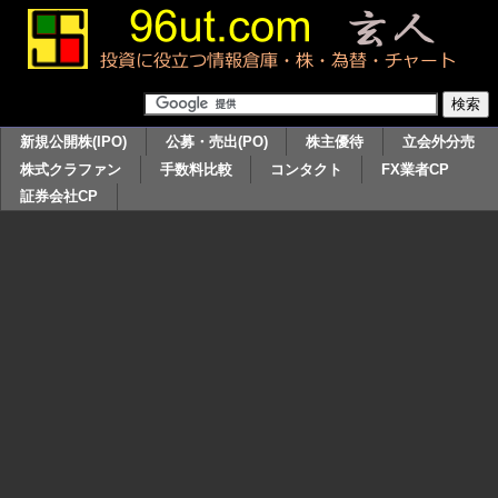
新規公開株(IPO)
公募・売出(PO)
株主優待
立会外分売
株式クラファン
手数料比較
コンタクト
FX業者CP
証券会社CP