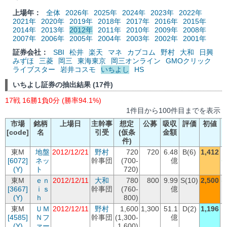
上場年：
全体
2026年
2025年
2024年
2023年
2022年
2021年
2020年
2019年
2018年
2017年
2016年
2015年
2014年
2013年
2012年
2011年
2010年
2009年
2008年
2007年
2006年
2005年
2004年
2003年
2002年
2001年
証券会社：
SBI
松井
楽天
マネ
カブコム
野村
大和
日興
みずほ
三菱
岡三
東海東京
岡三オンライン
GMOクリック
ライブスター
岩井コスモ
いちよし
HS
いちよし証券の抽出結果 (17件)
17戦 16勝1負0分 (勝率94.1%)
1件目から100件目までを表示
市場
銘柄
上場日
主幹事
想定
公募
吸収
評価
初値
[code]
名
引受
(仮条
金額
件)
東M
地盤
2012/12/21
野村
720
720
6.48
B(6)
1,412
[6072]
ネッ
幹事団
(700-
億
+
(Y)
ト
720)
東M
ｅｎ
2012/12/11
大和
780
800
9.99
S(10)
2,500
(
[3667]
ｉｓ
幹事団
(760-
億
(Y)
ｈ
800)
東M
ＵＭ
2012/12/11
野村
1,600
1,300
51.1
D(2)
1,196
[4585]
Ｎフ
幹事団
(1,300-
億
-
(Y)
ァー
1,600)