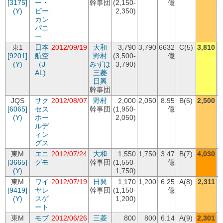
[3175]
ー・
幹事団
(2,150-
億
+
(Y)
ピー
2,350)
カン
パニ
ー
東1
日本
2012/09/19
大和
3,790
3,790
6632
C(5)
3,810
[9201]
航空
野村
(3,500-
億
(Y)
（J
みずほ
3,790)
AL)
三菱
日興
幹事団
JQS
サク
2012/08/07
野村
2,000
2,050
8.95
B(6)
2,500
[6065]
セス
幹事団
(1,950-
億
+
(Y)
ホー
2,050)
ルデ
ィン
グス
東M
エニ
2012/07/24
大和
1,550
1,750
3.47
B(7)
4,030
(
[3665]
グモ
幹事団
(1,550-
億
(Y)
1,750)
東M
ワイ
2012/07/19
日興
1,170
1,200
6.25
A(8)
2,311
[9419]
ヤレ
幹事団
(1,150-
億
(Y)
スゲ
1,200)
ート
東M
モブ
2012/06/26
三菱
800
800
6.14
A(9)
2,301
(