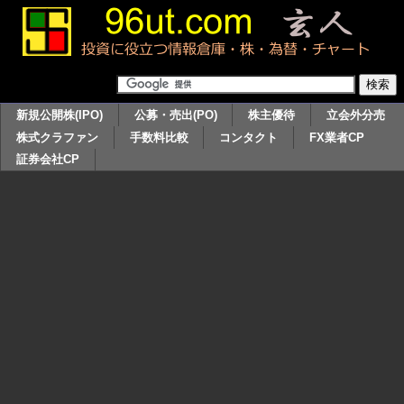
新規公開株(IPO)
公募・売出(PO)
株主優待
立会外分売
株式クラファン
手数料比較
コンタクト
FX業者CP
証券会社CP