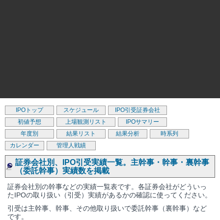
IPOトップ
スケジュール
IPO引受証券会社
初値予想
上場観測リスト
IPOサマリー
年度別
結果リスト
結果分析
時系列
カレンダー
管理人戦績
証券会社別、IPO引受実績一覧。主幹事・幹事・裏幹事
（委託幹事）実績数を掲載
証券会社別の幹事などの実績一覧表です。各証券会社がどういっ
たIPOの取り扱い（引受）実績があるかの確認に使ってください。
引受は主幹事、幹事、その他取り扱いで委託幹事（裏幹事）など
です。