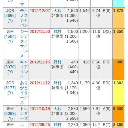
マ
JQS
テク
2012/12/07
大和
1,540
1,540
9.74
B(6)
1,878
[3666]
ノス
幹事団
(1,380-
億
+
(Y)
ジャ
1,540)
パン
東M
ジー
2012/11/30
野村
1,500
1,200
11.9
D(3)
1,550
[4584]
ンテ
幹事団
(1,200-
億
+
(Y)
クノ
1,500)
サイ
エン
ス
東M
キャ
2012/11/15
野村
440
420
6.66
B(6)
846
(
[6070]
リア
幹事団
(400-
億
+
(Y)
リン
440)
ク
JQS
あり
2012/11/12
野村
1,340
1,170
4.30
B(6)
1,302
[3177]
がと
幹事団
(1,170-
億
+
(Y)
うサ
1,340)
ービ
ス
東M
トレ
2012/10/19
大和
2,550
2,550
7.91
A(8)
6,500
(
[6069]
ンダ
幹事団
(2,300-
億
(Y)
ーズ
2,550)
東M
エ
2012/09/25
野村
2,250
2,350
14.7
B(7)
3,305