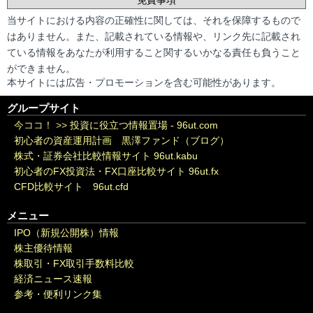
当サイトにおける内容の正確性に関しては、それを保障するもので
はありません。また、記載されている情報や、リンク先に記載され
ている情報をあなたが利用すること関するいかなる責任も負うこと
ができません。
本サイトには広告・プロモーションを含む可能性があります。
グループサイト
今ココ！ >>
投資に役立つ情報置場 - 96ut.com
初心者の資産運用計画 黒澤ファンド（ブログ）
株式・証券会社比較情報サイト 96ut.kabu
初心者のFX投資法・FX口座比較サイト 96ut.fx
CFD比較サイト 96ut.cfd
メニュー
IPO（新規公開株）情報
株主優待情報
株取引・FX取引手数料比較
経済ニュース速報
参考・便利リンク集