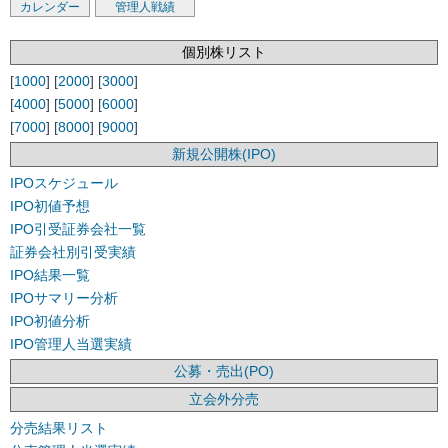
カレンダー
管理人戦績
個別株リスト
[
1000
] [
2000
] [
3000
]
[
4000
] [
5000
] [
6000
]
[
7000
] [
8000
] [
9000
]
新規公開株(IPO)
IPOスケジュール
IPO初値予想
IPO引受証券会社一覧
証券会社別引受実績
IPO結果一覧
IPOサマリー分析
IPO初値分析
IPO管理人当選実績
公募・売出(PO)
立会外分売
分売結果リスト