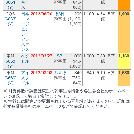
[3664]
キャ
幹事団
(640-
億
(Y)
スト
800)
JQS
日本
2012/06/20
野村
1,200
1,100
4.34
B(6)
1,400
[6063]
エマ
幹事団
(1,100-
億
+
(Y)
ージ
1,200)
ェン
シー
アシ
スタ
ンス
東M
ベク
2012/03/27
SBI
1,000
1,000
7.80
B(7)
1,160
[6058]
トル
幹事団
(940-
億
+
(Y)
1,000)
東M
アイ
2012/03/08
みずほ
840
840
9.10
A(8)
1,630
[3660]
スタ
幹事団
(760-
億
+
(Y)
イル
840)
※ 引受件数の調査は東証の幹事証券情報や各証券会社のホームペー
ジで確認して独自で集計しております。
※ 情報には間違いや更新されている可能性がありますので、詳細は
必ず各証券会社のホームページなどで確認してください。