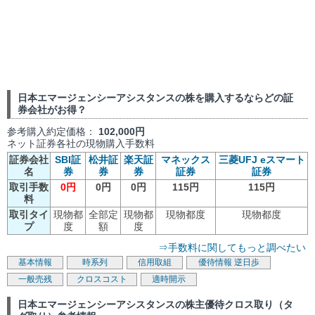
日本エマージェンシーアシスタンスの株を購入するならどの証
券会社がお得？
参考購入約定価格：
102,000円
ネット証券各社の現物購入手数料
証券会社
SBI証
松井証
楽天証
マネックス
三菱UFJ eスマート
名
券
券
券
証券
証券
取引手数
0円
0円
0円
115円
115円
料
取引タイ
現物都
全部定
現物都
現物都度
現物都度
プ
度
額
度
⇒手数料に関してもっと調べたい
基本情報
時系列
信用取組
優待情報
逆日歩
一般売残
クロスコスト
適時開示
日本エマージェンシーアシスタンスの株主優待クロス取り（タ