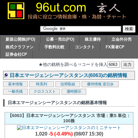
新規公開株(IPO)
公募・売出(PO)
株主優待
立会外分売
株式クラファン
手数料比較
コンタクト
FX業者CP
証券会社CP
★他の銘柄を調べる⇒コードを挿入
日本エマージェンシーアシスタンス(6063)の銘柄情報
基本情報
時系列
信用取組
優待情報
逆日歩
一般売残
クロスコスト
適時開示
日本エマージェンシーアシスタンスの銘柄基本情報
【6063】日本エマージェンシーアシスタンス 市場：東S 単位：
100株
1,020
-5 (-0.49%)
(08/07 15:30)