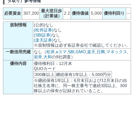
ダ取り）参考情報
最大逆日歩
必要資金
307,200
2.2
優待価値
5,000
優待利回り
--
（計算値）
規制情報
(公的)なし
(松井証券)
なし
(SBI証券)
なし
(楽天証券)
なし
※規制情報は必ず各証券会社で確認してください。
一般信用売建
なし（
松井
,
eスマ
,
SBI
,
GMO
,
楽天
,
日興
,
マネックス
,
岩井
,
大和
の9社調査）
優待内容
優待権利日：12月末
QUOカード
300株以上
継続保有1年以上：5,000円分
※継続保有1年以上：6月末日および12月末日の自
社株主名簿に、同一株主番号で連続3回以上、300
株以上の保有が記録されていること。