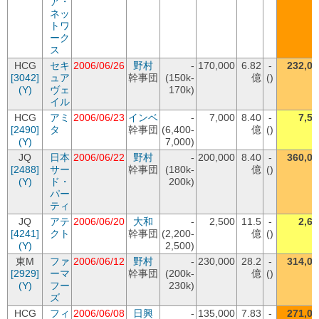
ア・
ネッ
トワ
ーク
ス
HCG
セキ
2006/06/26
野村
-
170,000
6.82
-
232,00
[3042]
ュア
幹事団
(150k-
億
()
(Y)
ヴェ
170k)
イル
HCG
アミ
2006/06/23
インベ
-
7,000
8.40
-
7,51
[2490]
タ
幹事団
(6,400-
億
()
(Y)
7,000)
JQ
日本
2006/06/22
野村
-
200,000
8.40
-
360,00
[2488]
サー
幹事団
(180k-
億
()
(Y)
ド・
200k)
パー
ティ
JQ
アテ
2006/06/20
大和
-
2,500
11.5
-
2,65
[4241]
クト
幹事団
(2,200-
億
()
(Y)
2,500)
東M
ファ
2006/06/12
野村
-
230,000
28.2
-
314,00
[2929]
ーマ
幹事団
(200k-
億
()
(Y)
フー
230k)
ズ
HCG
フィ
2006/06/08
日興
-
135,000
7.83
-
271,00