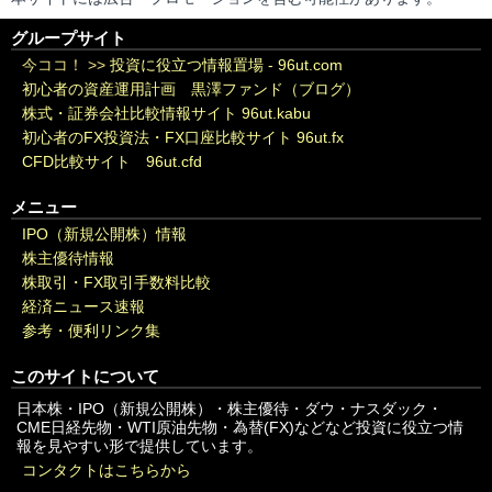
グループサイト
今ココ！ >>
投資に役立つ情報置場 - 96ut.com
初心者の資産運用計画 黒澤ファンド（ブログ）
株式・証券会社比較情報サイト 96ut.kabu
初心者のFX投資法・FX口座比較サイト 96ut.fx
CFD比較サイト 96ut.cfd
メニュー
IPO（新規公開株）情報
株主優待情報
株取引・FX取引手数料比較
経済ニュース速報
参考・便利リンク集
このサイトについて
日本株・IPO（新規公開株）・株主優待・ダウ・ナスダック・
CME日経先物・WTI原油先物・為替(FX)などなど投資に役立つ情
報を見やすい形で提供しています。
コンタクトはこちらから