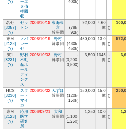
(Y)
ーエ
400k)
ヌ債
権回
収
名セ
ゼッ
2006/10/19
東海東
-
92,000
4.60
-
100,00
[3057]
トン
京
(78k-
億
()
(Y)
幹事団
92k)
東M
ノバ
2006/10/19
野村
-
450,000
13.0
-
572,00
[2128]
レー
幹事団
(430k-
億
()
(Y)
ゼ
450k)
東1
野村
2006/10/03
野村
-
3,500
1645
-
3,90
[3231]
不動
幹事団
(3,200-
億
()
(Y)
産ホ
3,500)
ール
ディ
ング
ス
HCS
スタ
2006/10/02
みずほ
-
150,000
15.0
-
250,00
[3230]
ー・
幹事団
(120k-
億
()
(Y)
マイ
150k)
カ
東M
応用
2006/09/21
大和
-
1,250
10.0
-
1,27
[2123]
医学
幹事団
(1,100-
億
()
(Y)
研究
1,250)
所