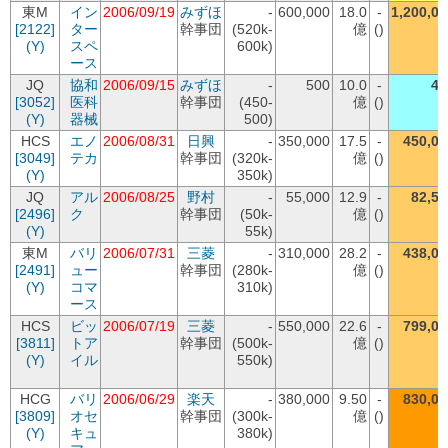
東M
イン
2006/09/19
みずほ
-
600,000
18.0
-
1,200,00
[2122]
ター
幹事団
(520k-
億
()
(Y)
スペ
600k)
ース
JQ
協和
2006/09/15
みずほ
-
500
10.0
-
49
[3052]
医科
幹事団
(450-
億
()
(Y)
器械
500)
HCS
エノ
2006/08/31
日興
-
350,000
17.5
-
450,00
[3049]
テカ
幹事団
(320k-
億
()
(Y)
350k)
JQ
アル
2006/08/25
野村
-
55,000
12.9
-
82,50
[2496]
ク
幹事団
(50k-
億
()
(Y)
55k)
東M
バリ
2006/07/31
三菱
-
310,000
28.2
-
438,00
[2491]
ュー
幹事団
(280k-
億
()
(Y)
コマ
310k)
ース
HCS
ビッ
2006/07/19
三菱
-
550,000
22.6
-
799,00
[3811]
トア
幹事団
(500k-
億
()
(Y)
イル
550k)
HCG
バリ
2006/06/29
楽天
-
380,000
9.50
-
830,00
[3809]
オセ
幹事団
(300k-
億
()
(Y)
キュ
380k)