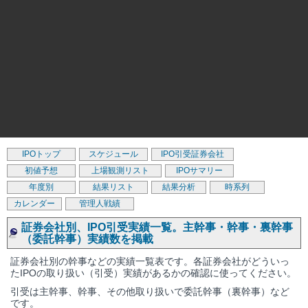
IPOトップ
スケジュール
IPO引受証券会社
初値予想
上場観測リスト
IPOサマリー
年度別
結果リスト
結果分析
時系列
カレンダー
管理人戦績
証券会社別、IPO引受実績一覧。主幹事・幹事・裏幹事
（委託幹事）実績数を掲載
証券会社別の幹事などの実績一覧表です。各証券会社がどういっ
たIPOの取り扱い（引受）実績があるかの確認に使ってください。
引受は主幹事、幹事、その他取り扱いで委託幹事（裏幹事）など
です。