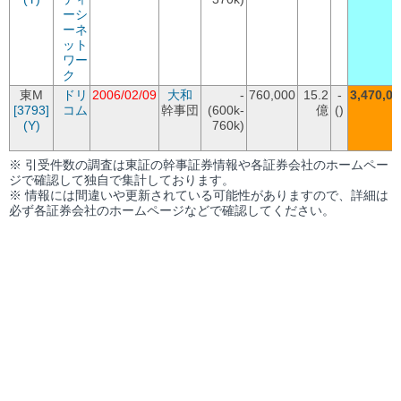
ーシ
ーネ
ット
ワー
ク
東M
ドリ
2006/02/09
大和
-
760,000
15.2
-
3,470,00
[3793]
コム
幹事団
(600k-
億
()
(Y)
760k)
※ 引受件数の調査は東証の幹事証券情報や各証券会社のホームペー
ジで確認して独自で集計しております。
※ 情報には間違いや更新されている可能性がありますので、詳細は
必ず各証券会社のホームページなどで確認してください。