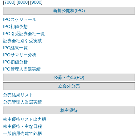
[
7000
] [
8000
] [
9000
]
新規公開株(IPO)
IPOスケジュール
IPO初値予想
IPO引受証券会社一覧
証券会社別引受実績
IPO結果一覧
IPOサマリー分析
IPO初値分析
IPO管理人当選実績
公募・売出(PO)
立会外分売
分売結果リスト
分売管理人当選実績
株主優待
株主優待リスト出力機
株主優待・主な日程
一般信用売建て銘柄