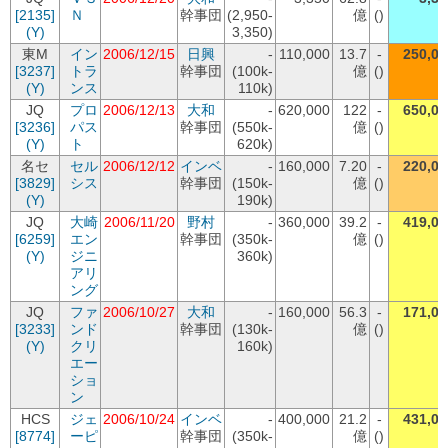
[2135]
Ｎ
幹事団
(2,950-
億
()
(Y)
3,350)
東M
イン
2006/12/15
日興
-
110,000
13.7
-
250,00
[3237]
トラ
幹事団
(100k-
億
()
(Y)
ンス
110k)
JQ
プロ
2006/12/13
大和
-
620,000
122
-
650,00
[3236]
パス
幹事団
(550k-
億
()
(Y)
ト
620k)
名セ
セル
2006/12/12
インベ
-
160,000
7.20
-
220,00
[3829]
シス
幹事団
(150k-
億
()
(Y)
190k)
JQ
大崎
2006/11/20
野村
-
360,000
39.2
-
419,00
[6259]
エン
幹事団
(350k-
億
()
(Y)
ジニ
360k)
アリ
ング
JQ
ファ
2006/10/27
大和
-
160,000
56.3
-
171,00
[3233]
ンド
幹事団
(130k-
億
()
(Y)
クリ
160k)
エー
ショ
ン
HCS
ジェ
2006/10/24
インベ
-
400,000
21.2
-
431,00
[8774]
ーピ
幹事団
(350k-
億
()