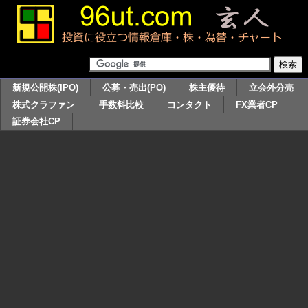
新規公開株(IPO)
公募・売出(PO)
株主優待
立会外分売
株式クラファン
手数料比較
コンタクト
FX業者CP
証券会社CP