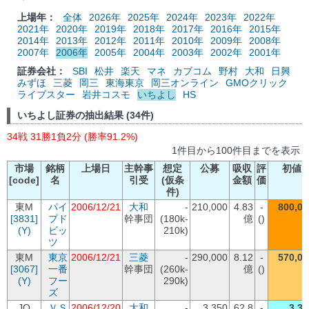
上場年：
全体
2026年
2025年
2024年
2023年
2022年
2021年
2020年
2019年
2018年
2017年
2016年
2015年
2014年
2013年
2012年
2011年
2010年
2009年
2008年
2007年
2006年
2005年
2004年
2003年
2002年
2001年
証券会社：
SBI
松井
楽天
マネ
カブコム
野村
大和
日興
みずほ
三菱
岡三
東海東京
岡三オンライン
GMOクリック
ライブスター
岩井コスモ
いちよし
HS
いちよし証券の抽出結果 (34件)
34戦 31勝1負2分 (勝率91.2%)
1件目から100件目までを表示
市場
銘柄
上場日
主幹事
想定
公募
吸収
評
初値
[code]
名
引受
(仮条
金額
価
件)
東M
パイ
2006/12/21
大和
-
210,000
4.83
-
800,00
[3831]
プド
幹事団
(180k-
億
()
(Y)
ビッ
210k)
ツ
東M
東京
2006/12/21
三菱
-
290,000
8.12
-
570,00
[3067]
一番
幹事団
(260k-
億
()
(Y)
フー
290k)
ズ
JQ
ＶＳ
2006/12/20
大和
-
3,350
62.8
-
3,35