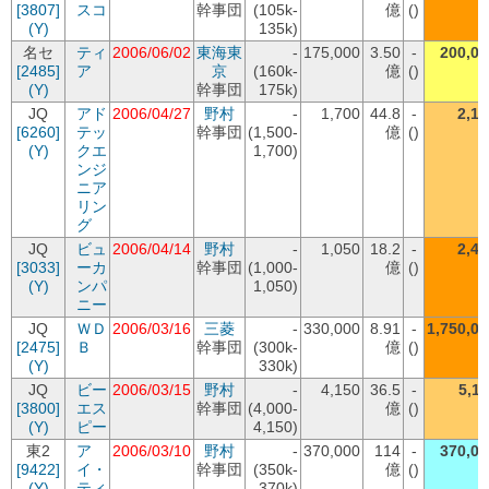
[3807]
スコ
幹事団
(105k-
億
()
(Y)
135k)
名セ
ティ
2006/06/02
東海東
-
175,000
3.50
-
200,00
[2485]
ア
京
(160k-
億
()
(Y)
幹事団
175k)
JQ
アド
2006/04/27
野村
-
1,700
44.8
-
2,19
[6260]
テッ
幹事団
(1,500-
億
()
(Y)
クエ
1,700)
ンジ
ニア
リン
グ
JQ
ビュ
2006/04/14
野村
-
1,050
18.2
-
2,48
[3033]
ーカ
幹事団
(1,000-
億
()
(Y)
ンパ
1,050)
ニー
JQ
ＷＤ
2006/03/16
三菱
-
330,000
8.91
-
1,750,00
[2475]
Ｂ
幹事団
(300k-
億
()
(Y)
330k)
JQ
ビー
2006/03/15
野村
-
4,150
36.5
-
5,11
[3800]
エス
幹事団
(4,000-
億
()
(Y)
ピー
4,150)
東2
ア
2006/03/10
野村
-
370,000
114
-
370,00
[9422]
イ・
幹事団
(350k-
億
()
(Y)
ティ
370k)