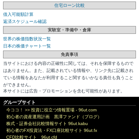
住宅ローン比較
借入可能額計算
返済スケジュール確認
実験室・準備中・倉庫
世界の株価指数状況一覧
日本の株価チャート一覧
免責事項
当サイトにおける内容の正確性に関しては、それを保障するもので
はありません。また、記載されている情報や、リンク先に記載され
ている情報をあなたが利用すること関するいかなる責任も負うこと
ができません。
本サイトには広告・プロモーションを含む可能性があります。
グループサイト
今ココ！ >>
投資に役立つ情報置場 - 96ut.com
初心者の資産運用計画 黒澤ファンド（ブログ）
株式・証券会社比較情報サイト 96ut.kabu
初心者のFX投資法・FX口座比較サイト 96ut.fx
CFD比較サイト 96ut.cfd