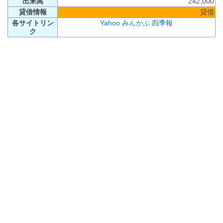
出来高
242,000
貸借情報
貸借
各サイトリン
Yahoo
みんかぶ
四季報
ク