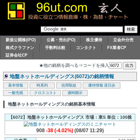
新規公開株(IPO)
公募・売出(PO)
株主優待
立会外分売
株式クラファン
手数料比較
コンタクト
FX業者CP
証券会社CP
★他の銘柄を調べる⇒コードを挿入
地盤ネットホールディングス(6072)の銘柄情報
基本情報
時系列
信用取組
優待情報
逆日歩
一般売残
クロスコスト
適時開示
地盤ネットホールディングスの銘柄基本情報
【6072】地盤ネットホールディングス 市場：東S 単位：100株
908
-38 (-4.02%)
(08/07 11:29)