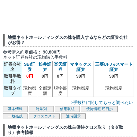
地盤ネットホールディングスの株を購入するならどの証券会社
がお得？
参考購入約定価格：
90,800円
ネット証券各社の現物購入手数料
証券会社
SBI証
松井証
楽天証
マネックス
三菱UFJ eスマート
名
券
券
券
証券
証券
取引手数
0円
0円
0円
99円
99円
料
取引タイ
現物都
全部定
現物都
現物都度
現物都度
プ
度
額
度
⇒手数料に関してもっと調べたい
基本情報
時系列
信用取組
優待情報
逆日歩
一般売残
クロスコスト
適時開示
地盤ネットホールディングスの株主優待クロス取り（タダ取
り）参考情報