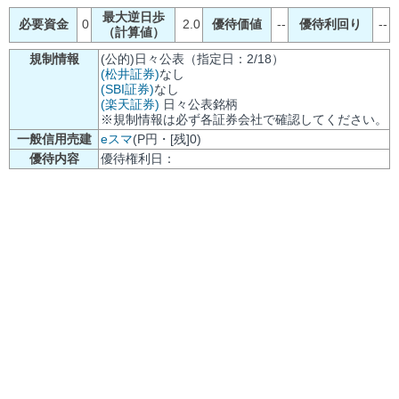
最大逆日歩
必要資金
0
2.0
優待価値
--
優待利回り
--
（計算値）
規制情報
(公的)日々公表（指定日：2/18）
(松井証券)
なし
(SBI証券)
なし
(楽天証券)
日々公表銘柄
※規制情報は必ず各証券会社で確認してください。
一般信用売建
eスマ
(P円・[残]0)
優待内容
優待権利日：