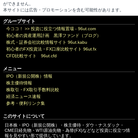
ができません。
本サイトには広告・プロモーションを含む可能性があります。
グループサイト
今ココ！ >>
投資に役立つ情報置場 - 96ut.com
初心者の資産運用計画 黒澤ファンド（ブログ）
株式・証券会社比較情報サイト 96ut.kabu
初心者のFX投資法・FX口座比較サイト 96ut.fx
CFD比較サイト 96ut.cfd
メニュー
IPO（新規公開株）情報
株主優待情報
株取引・FX取引手数料比較
経済ニュース速報
参考・便利リンク集
このサイトについて
日本株・IPO（新規公開株）・株主優待・ダウ・ナスダック・
CME日経先物・WTI原油先物・為替(FX)などなど投資に役立つ情
報を見やすい形で提供しています。