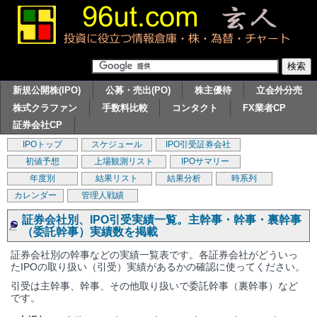
新規公開株(IPO)
公募・売出(PO)
株主優待
立会外分売
株式クラファン
手数料比較
コンタクト
FX業者CP
証券会社CP
IPOトップ
スケジュール
IPO引受証券会社
初値予想
上場観測リスト
IPOサマリー
年度別
結果リスト
結果分析
時系列
カレンダー
管理人戦績
証券会社別、IPO引受実績一覧。主幹事・幹事・裏幹事
（委託幹事）実績数を掲載
証券会社別の幹事などの実績一覧表です。各証券会社がどういっ
たIPOの取り扱い（引受）実績があるかの確認に使ってください。
引受は主幹事、幹事、その他取り扱いで委託幹事（裏幹事）など
です。