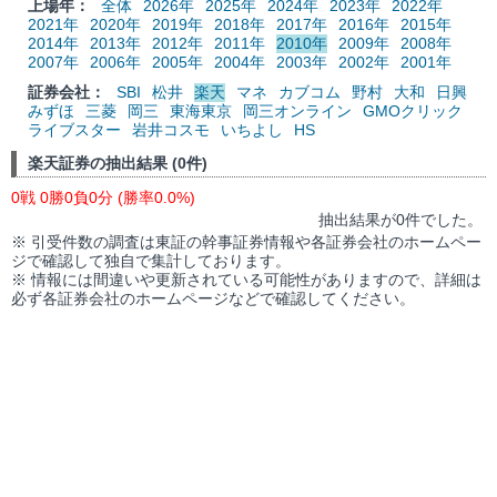
上場年：
全体
2026年
2025年
2024年
2023年
2022年
2021年
2020年
2019年
2018年
2017年
2016年
2015年
2014年
2013年
2012年
2011年
2010年
2009年
2008年
2007年
2006年
2005年
2004年
2003年
2002年
2001年
証券会社：
SBI
松井
楽天
マネ
カブコム
野村
大和
日興
みずほ
三菱
岡三
東海東京
岡三オンライン
GMOクリック
ライブスター
岩井コスモ
いちよし
HS
楽天証券の抽出結果 (0件)
0戦 0勝0負0分 (勝率0.0%)
抽出結果が0件でした。
※ 引受件数の調査は東証の幹事証券情報や各証券会社のホームペー
ジで確認して独自で集計しております。
※ 情報には間違いや更新されている可能性がありますので、詳細は
必ず各証券会社のホームページなどで確認してください。