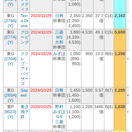
(Y)
メテ
1,080)
ィス
東G
Terr
2024/11/29
日興
2,350
2,350
37.7
C(4)
2,162
[278A]
a Dr
幹事団
(2,250-
億
-
(Y)
one
2,450)
東G
グロ
2024/11/29
三菱
3,880
4,530
49.1
C(5)
5,600
(
[277A]
ービ
MS
(4,330-
億
+
(Y)
ング
大和
4,530)
幹事団
東G
クク
2024/11/28
みずほ
1,050
950
13.2
B(6)
1,250
(
[276A]
レ
幹事団
(890-
億
+3
(Y)
ブ・
950)
アド
バイ
ザー
ズ
東G
Sap
2024/10/29
日興
1,450
1,500
5.57
B(7)
2,285
(
[269A]
eet
幹事団
(1,450-
億
+7
(Y)
1,500)
東P
東京
2024/10/23
野村
1,100
1,200
3486
B(6)
1,630
(
[9023]
地下
みずほ
(1,100-
億
+4
(Y)
鉄
GS
1,200)
三菱
幹事団