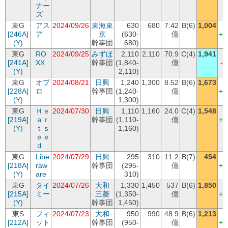
ナー
ズ
東G
アス
2024/09/26
東海東
630
680
7.42
B(6)
1,004
(
[246A]
ア
京
(630-
億
+3
(Y)
幹事団
680)
東G
RO
2024/09/25
みずほ
2,110
2,110
70.9
C(4)
1,941
[241A]
XX
幹事団
(1,840-
億
-
(Y)
2,110)
東G
オプ
2024/08/21
日興
1,240
1,300
8.52
B(6)
1,673
(
[228A]
ロ
幹事団
(1,240-
億
+3
(Y)
1,300)
東G
Ｈｅ
2024/07/30
日興
1,110
1,160
24.0
C(4)
1,548
(
[219A]
ａｒ
幹事団
(1,110-
億
+3
(Y)
ｔｓ
1,160)
ｅｅ
ｄ
東G
Libe
2024/07/29
日興
295
310
11.2
B(7)
454
(
[218A]
raw
幹事団
(295-
億
+1
(Y)
are
310)
東G
タイ
2024/07/26
大和
1,330
1,450
537
B(6)
1,850
(
[215A]
ミー
三菱
(1,350-
億
+4
(Y)
幹事団
1,450)
東S
フィ
2024/07/23
大和
950
990
48.9
B(6)
1,213
(
[212A]
ット
幹事団
(950-
億
+2