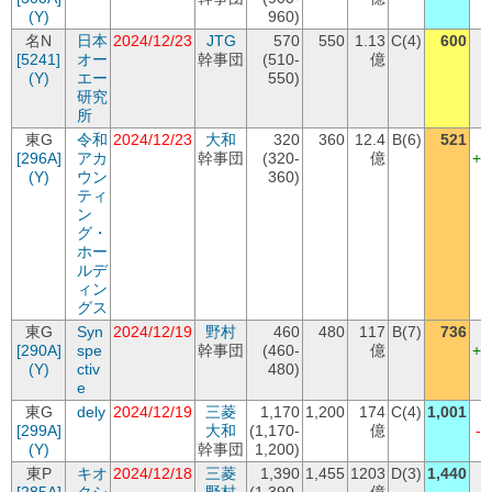
(Y)
960)
名N
日本
2024/12/23
JTG
570
550
1.13
C(4)
600
[5241]
オー
幹事団
(510-
億
+
(Y)
エー
550)
研究
所
東G
令和
2024/12/23
大和
320
360
12.4
B(6)
521
(
[296A]
アカ
幹事団
(320-
億
+1
(Y)
ウン
360)
ティ
ン
グ・
ホー
ルデ
ィン
グス
東G
Syn
2024/12/19
野村
460
480
117
B(7)
736
(
[290A]
spe
幹事団
(460-
億
+2
(Y)
ctiv
480)
e
東G
dely
2024/12/19
三菱
1,170
1,200
174
C(4)
1,001
(
[299A]
大和
(1,170-
億
-
(Y)
幹事団
1,200)
東P
キオ
2024/12/18
三菱
1,390
1,455
1203
D(3)
1,440