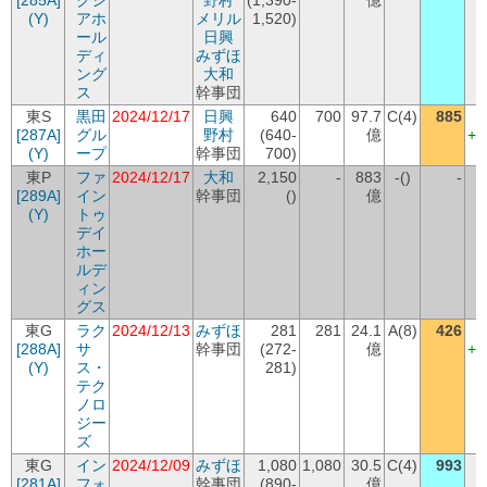
[285A]
クシ
野村
(1,390-
億
(Y)
アホ
メリル
1,520)
ール
日興
ディ
みずほ
ング
大和
ス
幹事団
東S
黒田
2024/12/17
日興
640
700
97.7
C(4)
885
(
[287A]
グル
野村
(640-
億
+1
(Y)
ープ
幹事団
700)
東P
ファ
2024/12/17
大和
2,150
-
883
-()
-
[289A]
イン
幹事団
()
億
(Y)
トゥ
デイ
ホー
ルデ
ィン
グス
東G
ラク
2024/12/13
みずほ
281
281
24.1
A(8)
426
(
[288A]
サ
幹事団
(272-
億
+1
(Y)
ス・
281)
テク
ノロ
ジー
ズ
東G
イン
2024/12/09
みずほ
1,080
1,080
30.5
C(4)
993
[281A]
フォ
幹事団
(890-
億