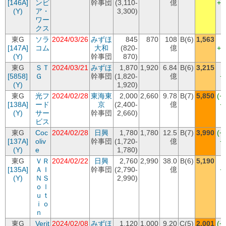
[146A]
ンビ
幹事団
(3,110-
億
+4
(Y)
ア・
3,300)
ワー
クス
東G
ソラ
2024/03/26
みずほ
845
870
108
B(6)
1,563
(
[147A]
コム
大和
(820-
億
+6
(Y)
幹事団
870)
東G
ＳＴ
2024/03/21
みずほ
1,870
1,920
6.84
B(6)
3,215
(
[5858]
Ｇ
幹事団
(1,820-
億
+
(Y)
1,920)
東G
光フ
2024/02/28
東海東
2,000
2,660
9.78
B(7)
5,850
(+
[138A]
ード
京
(2,400-
億
+
(Y)
サー
幹事団
2,660)
ビス
東G
Coc
2024/02/28
日興
1,780
1,780
12.5
B(7)
3,990
(+
[137A]
oliv
幹事団
(1,720-
億
+
(Y)
e
1,780)
東G
ＶＲ
2024/02/22
日興
2,760
2,990
38.0
B(6)
5,190
(
[135A]
ＡＩ
幹事団
(2,790-
億
+
(Y)
ＮＳ
2,990)
ｏｌ
ｕｔ
ｉｏ
ｎ
東G
Verit
2024/02/08
みずほ
1,120
1,000
9.20
C(5)
2,001
(+