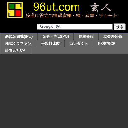
新規公開株(IPO)
公募・売出(PO)
株主優待
立会外分売
株式クラファン
手数料比較
コンタクト
FX業者CP
証券会社CP