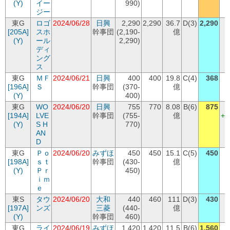
(Y)
イー
990)
ジー
東G
ロゴ
2024/06/28
日興
2,290
2,290
36.7
D(3)
2,290
[205A]
スホ
幹事団
(2,190-
億
(Y)
ール
2,290)
ディ
ング
ス
東G
ＭＦ
2024/06/21
日興
400
400
19.8
C(4)
368
[196A]
Ｓ
幹事団
(370-
億
(Y)
400)
東G
WO
2024/06/20
日興
755
770
8.08
B(6)
875
(
[194A]
LVE
幹事団
(755-
億
+1
(Y)
S H
770)
AN
D
東G
Ｐｏ
2024/06/20
みずほ
450
450
15.1
C(5)
450
[198A]
ｓｔ
幹事団
(430-
億
(Y)
Ｐｒ
450)
ｉｍ
ｅ
東S
タウ
2024/06/20
大和
440
460
111
D(3)
430
[197A]
ンズ
三菱
(440-
億
(Y)
幹事団
460)
東G
ライ
2024/06/19
みずほ
1,420
1,420
11.5
B(6)
1,560