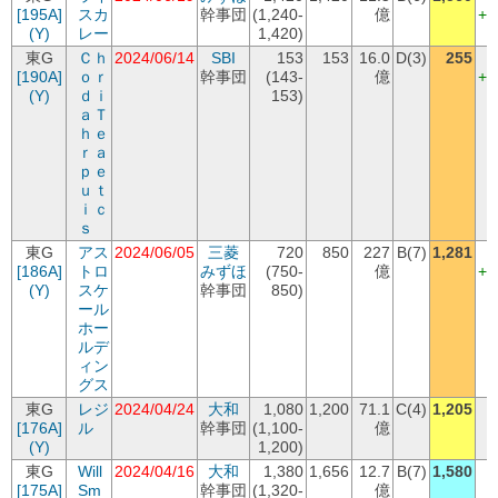
[195A]
スカ
幹事団
(1,240-
億
+1
(Y)
レー
1,420)
東G
Ｃｈ
2024/06/14
SBI
153
153
16.0
D(3)
255
(
[190A]
ｏｒ
幹事団
(143-
億
+1
(Y)
ｄｉ
153)
ａＴ
ｈｅ
ｒａ
ｐｅ
ｕｔ
ｉｃ
ｓ
東G
アス
2024/06/05
三菱
720
850
227
B(7)
1,281
(
[186A]
トロ
みずほ
(750-
億
+4
(Y)
スケ
幹事団
850)
ール
ホー
ルデ
ィン
グス
東G
レジ
2024/04/24
大和
1,080
1,200
71.1
C(4)
1,205
[176A]
ル
幹事団
(1,100-
億
(Y)
1,200)
東G
Will
2024/04/16
大和
1,380
1,656
12.7
B(7)
1,580
[175A]
Sm
幹事団
(1,320-
億