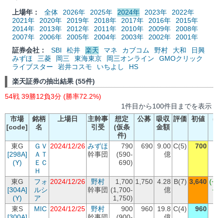
上場年：
全体
2026年
2025年
2024年
2023年
2022年
2021年
2020年
2019年
2018年
2017年
2016年
2015年
2014年
2013年
2012年
2011年
2010年
2009年
2008年
2007年
2006年
2005年
2004年
2003年
2002年
2001年
証券会社：
SBI
松井
楽天
マネ
カブコム
野村
大和
日興
みずほ
三菱
岡三
東海東京
岡三オンライン
GMOクリック
ライブスター
岩井コスモ
いちよし
HS
楽天証券の抽出結果 (55件)
54戦 39勝12負3分 (勝率72.2%)
1件目から100件目までを表示
市場
銘柄
上場日
主幹事
想定
公募
吸収
評価
初値
(
[code]
名
引受
(仮条
金額
件)
東G
ＧＶ
2024/12/26
みずほ
790
690
9.00
C(5)
700
[298A]
ＡＴ
幹事団
(590-
億
+
(Y)
ＥＣ
690)
Ｈ
東G
フォ
2024/12/26
野村
1,700
1,750
4.28
B(7)
3,640
(+
[304A]
ルシ
幹事団
(1,700-
億
+
(Y)
ア
1,750)
東S
MIC
2024/12/25
野村
900
960
19.8
C(4)
960
[300A]
幹事団
(900-
億