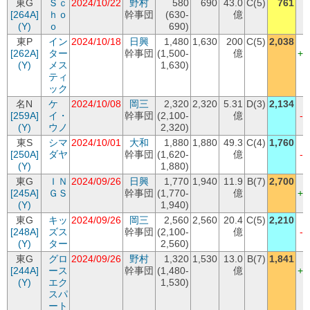
東G
Ｓｃ
2024/10/22
野村
580
690
43.0
C(5)
761
(
[264A]
ｈｏ
幹事団
(630-
億
+
(Y)
ｏ
690)
東P
イン
2024/10/18
日興
1,480
1,630
200
C(5)
2,038
(
[262A]
ター
幹事団
(1,500-
億
+4
(Y)
メス
1,630)
ティ
ック
名N
ケ
2024/10/08
岡三
2,320
2,320
5.31
D(3)
2,134
[259A]
イ・
幹事団
(2,100-
億
-
(Y)
ウノ
2,320)
東S
シマ
2024/10/01
大和
1,880
1,880
49.3
C(4)
1,760
[250A]
ダヤ
幹事団
(1,620-
億
-
(Y)
1,880)
東G
ＩＮ
2024/09/26
日興
1,770
1,940
11.9
B(7)
2,700
(
[245A]
ＧＳ
幹事団
(1,770-
億
+7
(Y)
1,940)
東G
キッ
2024/09/26
岡三
2,560
2,560
20.4
C(5)
2,210
(
[248A]
ズス
幹事団
(2,100-
億
-
(Y)
ター
2,560)
東G
グロ
2024/09/26
野村
1,320
1,530
13.0
B(7)
1,841
(
[244A]
ース
幹事団
(1,480-
億
+3
(Y)
エク
1,530)
スパ
ート