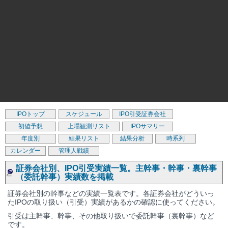
IPOトップ
スケジュール
IPO引受証券会社
初値予想
上場観測リスト
IPOサマリー
年度別
結果リスト
結果分析
時系列
カレンダー
管理人戦績
証券会社別、IPO引受実績一覧。主幹事・幹事・裏幹事
（委託幹事）実績数を掲載
証券会社別の幹事などの実績一覧表です。各証券会社がどういっ
たIPOの取り扱い（引受）実績があるかの確認に使ってください。
引受は主幹事、幹事、その他取り扱いで委託幹事（裏幹事）など
です。