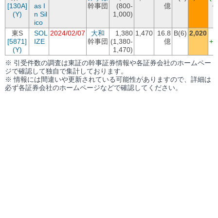
[130A]
as I
幹事団
(800-
億
+
(Y)
n Sil
1,000)
ico
東S
SOL
2024/02/07
大和
1,380
1,470
16.8
B(6)
2,020
(
[5871]
IZE
幹事団
(1,380-
億
+5
(Y)
1,470)
※ 引受件数の調査は東証の幹事証券情報や各証券会社のホームペー
ジで確認して独自で集計しております。
※ 情報には間違いや更新されている可能性がありますので、詳細は
必ず各証券会社のホームページなどで確認してください。