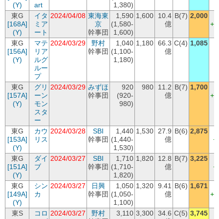
(Y)
art
1,380)
東G
イタ
2024/04/08
東海東
1,590
1,600
10.4
B(7)
2,000
(
[168A]
ミア
京
(1,580-
億
+4
(Y)
ート
幹事団
1,600)
東G
マテ
2024/03/29
野村
1,040
1,180
66.3
C(4)
1,085
[156A]
リア
幹事団
(1,100-
億
(Y)
ルグ
1,180)
ルー
プ
東G
グリ
2024/03/29
みずほ
920
980
11.2
B(7)
1,700
(
[157A]
ーン
幹事団
(920-
億
+7
(Y)
モン
980)
スタ
ー
東G
カウ
2024/03/28
SBI
1,440
1,530
27.9
B(6)
2,875
(
[153A]
リス
幹事団
(1,440-
億
+
(Y)
1,530)
東G
ダイ
2024/03/27
SBI
1,710
1,820
12.8
B(7)
3,225
(
[151A]
ブ
幹事団
(1,710-
億
+
(Y)
1,820)
東G
シン
2024/03/27
日興
1,050
1,320
9.41
B(6)
1,671
(
[149A]
カ
幹事団
(1,050-
億
+3
(Y)
1,100)
東S
コロ
2024/03/27
野村
3,110
3,300
34.6
C(5)
3,745
(