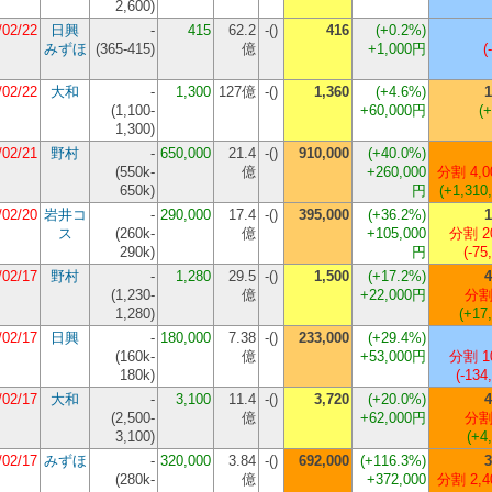
2,600
)
/02/22
日興
-
415
62.2
-()
416
(+0.2%)
みずほ
(
365-415
)
億
+1,000円
(
/02/22
大和
-
1,300
127億
-()
1,360
(+4.6%)
1
(
1,100-
+60,000円
(
1,300
)
/02/21
野村
-
650,000
21.4
-()
910,000
(+40.0%)
(
550k-
億
+260,000
分割 4,0
650k
)
円
(+1,310
/02/20
岩井コ
-
290,000
17.4
-()
395,000
(+36.2%)
1
ス
(
260k-
億
+105,000
分割 2
290k
)
円
(-75
/02/17
野村
-
1,280
29.5
-()
1,500
(+17.2%)
4
(
1,230-
億
+22,000円
分割
1,280
)
(+17
/02/17
日興
-
180,000
7.38
-()
233,000
(+29.4%)
(
160k-
億
+53,000円
分割 1
180k
)
(-134
/02/17
大和
-
3,100
11.4
-()
3,720
(+20.0%)
4
(
2,500-
億
+62,000円
分割
3,100
)
(+4
/02/17
みずほ
-
320,000
3.84
-()
692,000
(+116.3%)
3
(
280k-
億
+372,000
分割 2,4