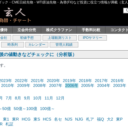
ク・CME日経先物・WTI原油先物・為替(FX)など投資に役立つ情報が満載（玄人グル
主優待
立会外分売
株式クラファン
手数料比較
コンタク
券会社
初値予想
上場観測リスト
IPOサマリー
時系列
カレンダー
管理人戦績
の後の値動きなどチェックに（分析版）
ます。
2023年
2022年
2021年
2020年
2019年
2018年
2017年
2016年
2010年
2009年
2008年
2007年
2006年
2005年
2004年
2003年
月
7月
8月
9月
10月
11月
12月
～50億
50億～100億
100億～
東1
東R
HCG
東S
HCS
名セ
NJS
NJG
札ア
福Q
大2
東P
R
札証