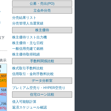
公募・売出(PO)
立会外分売
ラ
分売結果リスト
洋
分売管理人当選実績
株主優待
株主優待リスト出力機
以下
株主優待・主な日程
一般信用売建て銘柄
株主優待取得戦績
を表示
手数料関係比較
値
株式取引手数料比較
)
信用取引・金利手数料比較
,937
データ分析室
,147)
プレミアム空売り・HYPER空売り
518
住宅ローン比較
-482)
借入可能額計算
,735
返済スケジュール確認
-875)