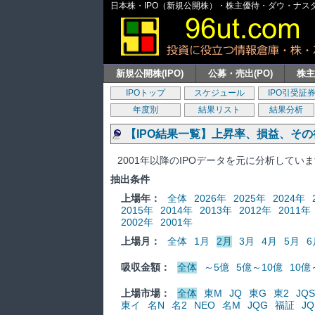
日本株・IPO（新規公開株）・株主優待・ダウ・ナスダッ
新規公開株(IPO)
公募・売出(PO)
株
IPOトップ
スケジュール
IPO引受証
年度別
結果リスト
結果分析
【IPO結果一覧】上昇率、損益、そ
2001年以降のIPOデータを元に分析してい
抽出条件
上場年：
全体
2026年
2025年
2024年
2015年
2014年
2013年
2012年
2011年
2002年
2001年
上場月：
全体
1月
2月
3月
4月
5月
6
吸収金額：
全体
～5億
5億～10億
10億
上場市場：
全体
東M
JQ
東G
東2
JQS
東イ
名N
名2
NEO
名M
JQG
福証
JQ