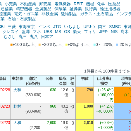
業
小売業
不動産業
卸売業
電気機器
REIT
機械
化学
医薬品
通信業
精密機器
金属製品
保険業
証券業
銀行業
輸送用機器
陸運業
電気・ガス業
非鉄金属
繊維製品
ガラス・土石製品
インフ
鉱業
石油・石炭製品
SBI
三菱
東海東京
インベ
JTG
いちよし
UFJつ
岡三
SMBC
東
クレスイ
藍澤
マネ
UBS
MS
GS
楽天
フィリ
JPモ
NIS
髙木
ツ
むさし
丸三
丸八
日本ア
■
+100％以上、
■
+20％以上、
■
+0%より上、
■
0～-20%、
■
-20％
1件目から100件目まで
場日
主幹事
想定
公募
吸収
評
初値
(上昇率)
現在
(仮条件)
金額
価
損益
(差分
/02/28
大和
-
630
12.6
-()
790
(+25.4%)
1
(
580-630
)
億
+160,000
(+1
円
/02/23
野村
-
960
43.2
-()
1,000
(+4.2%)
(
930-960
)
億
+40,000円
(
/02/23
大和
-
2,600
19.0
-()
2,610
(+0.4%)
1
(
2,200-
億
+1,000円
(