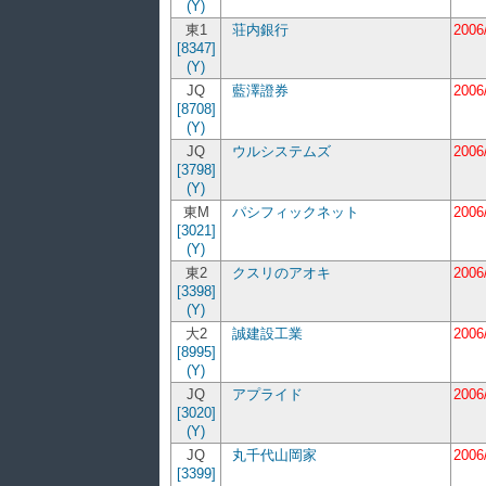
(Y)
東1
荘内銀行
2006
[8347]
(Y)
JQ
藍澤證券
2006
[8708]
(Y)
JQ
ウルシステムズ
2006
[3798]
(Y)
東M
パシフィックネット
2006
[3021]
(Y)
東2
クスリのアオキ
2006
[3398]
(Y)
大2
誠建設工業
2006
[8995]
(Y)
JQ
アプライド
2006
[3020]
(Y)
JQ
丸千代山岡家
2006
[3399]