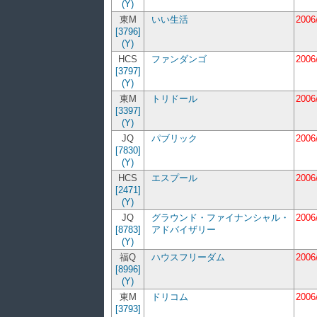
(Y)
東M
いい生活
2006
[3796]
(Y)
HCS
ファンダンゴ
2006
[3797]
(Y)
東M
トリドール
2006
[3397]
(Y)
JQ
パブリック
2006
[7830]
(Y)
HCS
エスプール
2006
[2471]
(Y)
JQ
グラウンド・ファイナンシャル・
2006
[8783]
アドバイザリー
(Y)
福Q
ハウスフリーダム
2006
[8996]
(Y)
東M
ドリコム
2006
[3793]