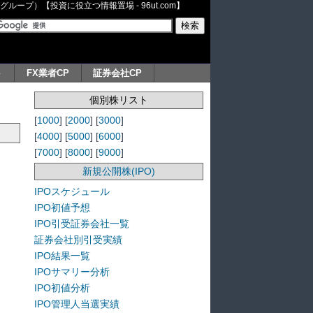
ープ）【投資に役立つ情報置場 - 96ut.com】
ト
FX業者CP
証券会社CP
個別株リスト
[
1000
] [
2000
] [
3000
]
[
4000
] [
5000
] [
6000
]
[
7000
] [
8000
] [
9000
]
新規公開株(IPO)
IPOスケジュール
IPO初値予想
IPO引受証券会社一覧
証券会社別引受実績
IPO結果一覧
IPOサマリー分析
IPO初値分析
IPO管理人当選実績