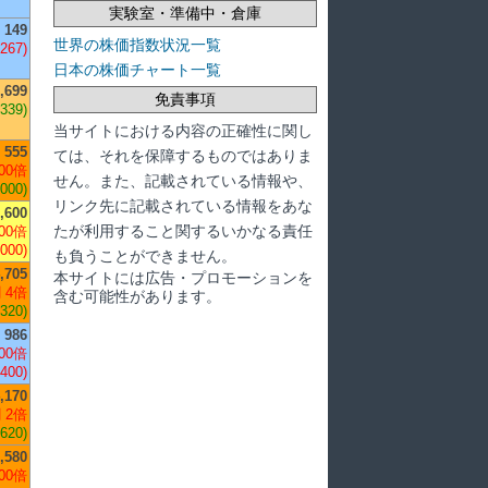
実験室・準備中・倉庫
149
世界の株価指数状況一覧
-267)
日本の株価チャート一覧
,699
免責事項
+339)
当サイトにおける内容の正確性に関し
555
ては、それを保障するものではありま
00倍
せん。また、記載されている情報や、
,000)
リンク先に記載されている情報をあな
,600
たが利用すること関するいかなる責任
00倍
,000)
も負うことができません。
,705
本サイトには広告・プロモーションを
 4倍
含む可能性があります。
,320)
986
00倍
,400)
,170
 2倍
,620)
,580
00倍