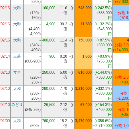
320k
)
円
(+7,900
/02/16
大和
-
160,000
11.6
-()
548,000
(+242.5%)
(
120k-
億
+388,000
分割 1
160k
)
円
(-518
/02/16
大和
-
4,900
39.2
-()
11,380
(+132.2%)
(
4,400-
億
+648,000
4,900
)
円
/02/15
大和
-
400,000
11.4
-()
750,000
(+87.5%)
4
(
340k-
億
+350,000
分割 3,6
400k
)
円
(+14,330
/02/14
三菱
-
900
8.28
-()
1,655
(+83.9%)
(
800-900
)
億
+755,000
円
/02/10
マネ
-
250,000
5.00
-()
610,000
(+144.0%)
(
220k-
億
+360,000
分割 2,5
250k
)
円
(+80
/02/10
大和
-
280,000
7.70
-()
1,210,000
(+332.1%)
(
230k-
億
+930,000
分割 
280k
)
円
(-1,208
/02/10
みどり
-
26,500
2.12
-()
67,400
(+154.3%)
1
(
24k-26k
)
億
+409,000
分割 1
円
(+36
/02/09
大和
-
760,000
15.2
-()
3,470,000
(+356.6%)
(
600k-
億
+2,710,000
分割 1,0