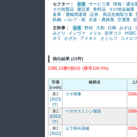
セクター：
全体
サービス業
情報・通信
その他製品
建設業
食料品
その他金融業
倉庫・運輸関連業
証券、商品先物取引業
鉄鋼
パルプ・紙
水産・農林業
空運業
主幹事：
全体
野村
大和
日興
みずほ
みどり
インヴァ
メリル
岩井コス
HSBC
オリ
かざか
アイネト
さくらフ
コメル
抽出結果 (23件)
23戦 23勝0負0分 (勝率100.0%)
市場
銘柄名
上
[code]
東2
ラサ商事
2006
[3023]
(Y)
東2
ペガサスミシン製造
2006
[6262]
(Y)
東2
山下医科器械
2006
[3022]