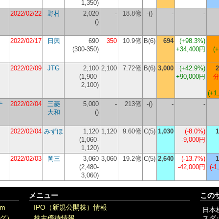
1,350
)
2022/02/22
野村
2,020
-
18.8億
-()
-
-
(
)
2022/02/17
日興
690
350
10.9億
B(6)
694
(+98.3%)
(
300-350
)
+34,400円
(
2022/02/09
JTG
2,100
2,100
7.72億
B(6)
3,000
(+42.9%)
2
(
1,900-
+90,000円
分
2,100
)
(+1
テ
2022/02/04
三菱
5,000
-
213億
-()
-
-
大和
(
)
2022/02/04
みずほ
1,120
1,120
9.60億
C(5)
1,030
(-8.0%)
1
(
1,060-
-9,000円
1,120
)
2022/02/03
岡三
3,060
3,060
19.2億
C(5)
2,640
(-13.7%)
1
(
2,480-
-42,000円
(-1
3,060
)
メニュー
この
om
IPO（新規公開株）情報
日本
グ）
株主優待情報
スダ