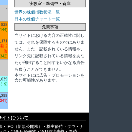
実験室・準備中・倉庫
-
世界の株価指数状況一覧
日本の株価チャート一覧
838
免責事項
+144)
当サイトにおける内容の正確性に関し
,171
ては、それを保障するものではありま
割 2
せん。また、記載されている情報や、
倍
リンク先に記載されている情報をあな
,342)
たが利用すること関するいかなる責任
-
も負うことができません。
本サイトには広告・プロモーションを
,039
含む可能性があります。
(+9)
,299
,341)
サイトについて
株・IPO（新規公開株）・株主優待・ダウ・ナ
ック・CME日経先物・WTI原油先物・為替