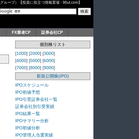
ープ）【投資に役立つ情報置場 - 96ut.com】
ト
FX業者CP
証券会社CP
個別株リスト
[
1000
] [
2000
] [
3000
]
[
4000
] [
5000
] [
6000
]
[
7000
] [
8000
] [
9000
]
新規公開株(IPO)
IPOスケジュール
IPO初値予想
IPO引受証券会社一覧
証券会社別引受実績
IPO結果一覧
IPOサマリー分析
IPO初値分析
IPO管理人当選実績