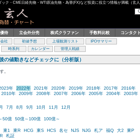
ク・CME日経先物・WTI原油先物・為替(FX)など投資に役立つ情報が満載（玄人グル
主優待
立会外分売
株式クラファン
手数料比較
コンタク
券会社
初値予想
上場観測リスト
IPOサマリー
時系列
カレンダー
管理人戦績
の後の値動きなどチェックに（分析版）
ます。
2023年
2022年
2021年
2020年
2019年
2018年
2017年
2016年
2010年
2009年
2008年
2007年
2006年
2005年
2004年
2003年
月
7月
8月
9月
10月
11月
12月
～50億
50億～100億
100億～
東1
東R
HCG
東S
HCS
名セ
NJS
NJG
札ア
福Q
大2
東P
R
札証