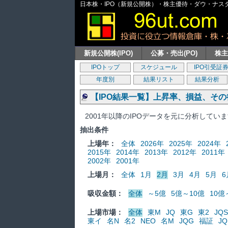
日本株・IPO（新規公開株）・株主優待・ダウ・ナスダッ
新規公開株(IPO)
公募・売出(PO)
株
IPOトップ
スケジュール
IPO引受証
年度別
結果リスト
結果分析
【IPO結果一覧】上昇率、損益、そ
2001年以降のIPOデータを元に分析してい
抽出条件
上場年：
全体
2026年
2025年
2024年
2015年
2014年
2013年
2012年
2011年
2002年
2001年
上場月：
全体
1月
2月
3月
4月
5月
6
吸収金額：
全体
～5億
5億～10億
10億
上場市場：
全体
東M
JQ
東G
東2
JQS
東イ
名N
名2
NEO
名M
JQG
福証
JQ