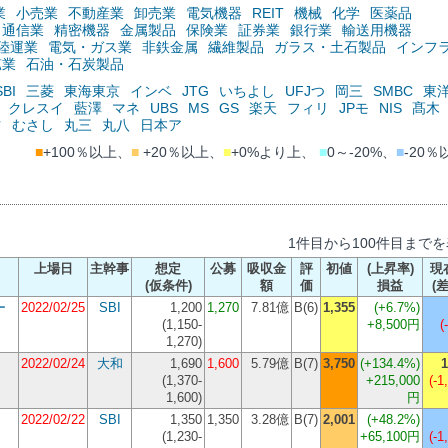
業
小売業
不動産業
卸売業
電気機器
REIT
機械
化学
医薬品
通信業
精密機器
金属製品
保険業
証券業
銀行業
輸送用機器
陸運業
電気・ガス業
非鉄金属
繊維製品
ガラス・土石製品
インフ
鉱業
石油・石炭製品
SBI
三菱
東海東京
インベ
JTG
いちよし
UFJつ
岡三
SMBC
東
クレスイ
藍澤
マネ
UBS
MS
GS
楽天
フィリ
JPモ
NIS
髙木
ツ
むさし
丸三
丸八
日本ア
■
+100％以上、
■
+20％以上、
■
+0%より上、
■
0～-20%、
■
-20％
1件目から100件目まで
上場日
主幹事
想定
公募
吸収金
評
初値
(上昇率)
現
(仮条件)
額
価
損益
(
ー
2022/02/25
SBI
1,200
1,270
7.81億
B(6)
1,355
(+6.7%)
(
1,150-
+8,500円
(
1,270
)
2022/02/24
大和
1,690
1,600
5.79億
B(7)
3,750
(+134.4%)
1
(
1,370-
+215,000
(-1
1,600
)
円
2022/02/22
SBI
1,350
1,350
3.28億
B(7)
2,001
(+48.2%)
(
1,230-
+65,100円
(-1