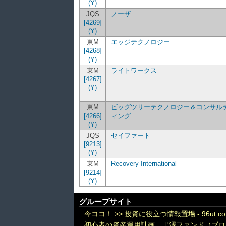
(Y)
JQS
ノーザ
[4269]
(Y)
東M
エッジテクノロジー
[4268]
(Y)
東M
ライトワークス
[4267]
(Y)
東M
ビッグツリーテクノロジー＆コンサル
[4266]
ィング
(Y)
JQS
セイファート
[9213]
(Y)
東M
Recovery International
[9214]
(Y)
グループサイト
今ココ！ >>
投資に役立つ情報置場 - 96ut.c
初心者の資産運用計画 黒澤ファンド（ブロ