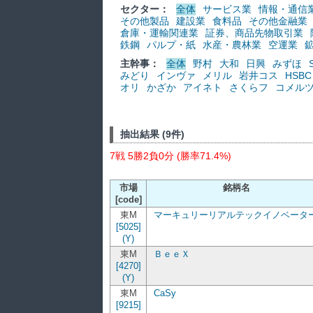
セクター：
全体
サービス業
情報・通信
その他製品
建設業
食料品
その他金融業
倉庫・運輸関連業
証券、商品先物取引業
鉄鋼
パルプ・紙
水産・農林業
空運業
主幹事：
全体
野村
大和
日興
みずほ
みどり
インヴァ
メリル
岩井コス
HSBC
オリ
かざか
アイネト
さくらフ
コメル
抽出結果 (9件)
7戦 5勝2負0分 (勝率71.4%)
市場
銘柄名
[code]
東M
マーキュリーリアルテックイノベータ
[5025]
(Y)
東M
ＢｅｅＸ
[4270]
(Y)
東M
CaSy
[9215]