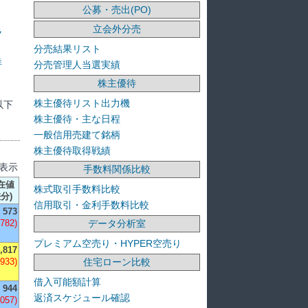
公募・売出(PO)
立会外分売
ラ
分売結果リスト
洋
分売管理人当選実績
株主優待
株主優待リスト出力機
以下
株主優待・主な日程
一般信用売建て銘柄
株主優待取得戦績
を表示
手数料関係比較
在値
株式取引手数料比較
差分)
信用取引・金利手数料比較
573
データ分析室
-782)
プレミアム空売り・HYPER空売り
,817
住宅ローン比較
,933)
借入可能額計算
944
返済スケジュール確認
,057)